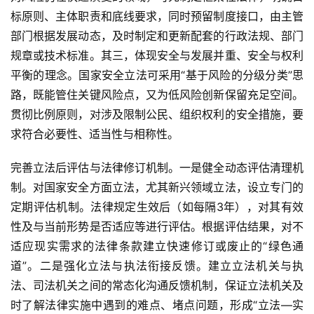
面
标原则、主体职责和底线要求，同时预留制度接口，由主管
部门根据发展动态，及时制定和更新配套的行政法规、部门
规章或技术标准。其三，体现安全与发展并重、安全与权利
平衡的理念。国家安全立法可采用“基于风险的分级分类”思
路，既能管住关键风险点，又为低风险创新保留充足空间。
贯彻比例原则，对涉及限制公民、组织权利的安全措施，要
求符合必要性、适当性与相称性。
完善立法后评估与法律修订机制。一是健全动态评估清理机
制。对国家安全方面立法，尤其新兴领域立法，设立专门的
定期评估机制。法律规定生效后（如每隔3年），对其有效
性及与当前形势是否适应等进行评估。根据评估结果，对不
适应现实需求的法律条款建立快速修订或废止的“绿色通
道”。二是强化立法与执法衔接反馈。建立立法机关与执
法、司法机关之间的常态化沟通反馈机制，保证立法机关及
时了解法律实施中遇到的难点、堵点问题，形成“立法—实