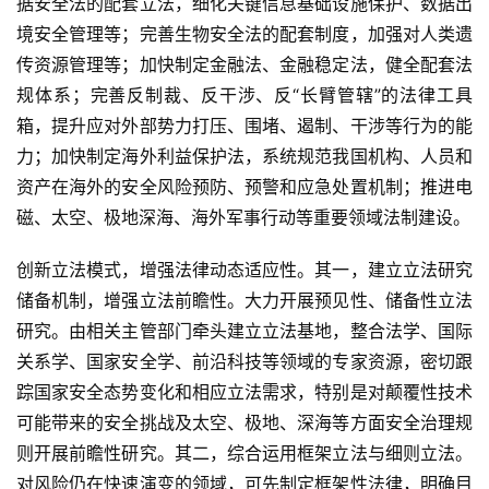
据安全法的配套立法，细化关键信息基础设施保护、数据出
页
境安全管理等；完善生物安全法的配套制度，加强对人类遗
传资源管理等；加快制定金融法、金融稳定法，健全配套法
文
规体系；完善反制裁、反干涉、反“长臂管辖”的法律工具
章
分
箱，提升应对外部势力打压、围堵、遏制、干涉等行为的能
类
力；加快制定海外利益保护法，系统规范我国机构、人员和
资产在海外的安全风险预防、预警和应急处置机制；推进电
专
磁、太空、极地深海、海外军事行动等重要领域法制建设。
题
列
创新立法模式，增强法律动态适应性。其一，建立立法研究
表
储备机制，增强立法前瞻性。大力开展预见性、储备性立法
研究。由相关主管部门牵头建立立法基地，整合法学、国际
快
关系学、国家安全学、前沿科技等领域的专家资源，密切跟
讯
踪国家安全态势变化和相应立法需求，特别是对颠覆性技术
可能带来的安全挑战及太空、极地、深海等方面安全治理规
更
则开展前瞻性研究。其二，综合运用框架立法与细则立法。
多
对风险仍在快速演变的领域，可先制定框架性法律，明确目
页