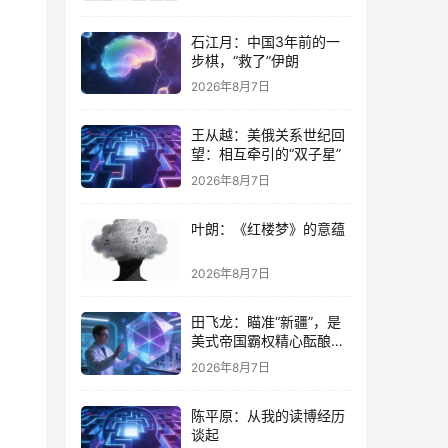
石江月：中国3年前的一
步棋，“救了”伊朗
2026年8月7日
王从越：美俄关系世纪回
望：相互牵引的“双子星”
2026年8月7日
叶朗：《红楼梦》的意蕴
2026年8月7日
田飞龙：瞄准“新疆”，是
美式帝国霸权精心酝酿的
专项行动
2026年8月7日
陈平原：从我的读博经历
谈起