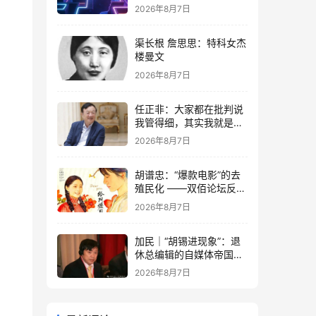
2026年8月7日
渠长根 詹思思：特科女杰
楼曼文
2026年8月7日
任正非：大家都在批判说
我管得细，其实我就是去
抓了一些点激活原有政策
2026年8月7日
这潭水
胡谱忠：“爆款电影”的去
殖民化 ——双佰论坛反思
想殖民系列报告之五
2026年8月7日
加民｜“胡锡进现象”：退
休总编辑的自媒体帝国与
公私边界之问
2026年8月7日