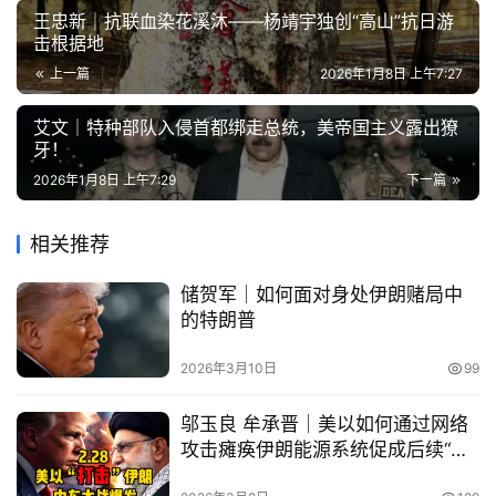
王忠新｜抗联血染花溪沐——杨靖宇独创“高山”抗日游
击根据地
上一篇
2026年1月8日 上午7:27
艾文｜特种部队入侵首都绑走总统，美帝国主义露出獠
牙！
2026年1月8日 上午7:29
下一篇
相关推荐
储贺军｜如何面对身处伊朗赌局中
的特朗普
2026年3月10日
99
邬玉良 牟承晋｜美以如何通过网络
攻击瘫痪伊朗能源系统促成后续“斩
首”行动‌