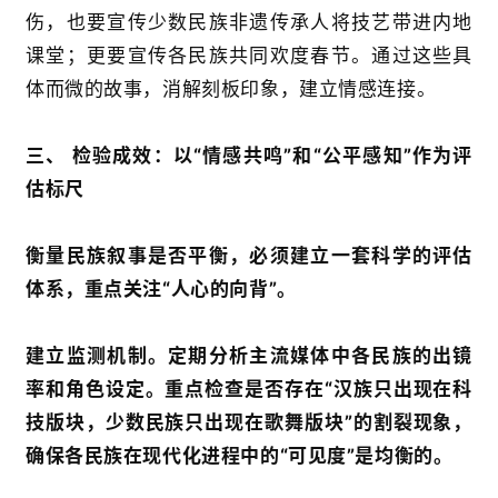
页
伤，也要宣传少数民族非遗传承人将技艺带进内地
课堂；更要宣传各民族共同欢度春节。通过这些具
文
体而微的故事，消解刻板印象，建立情感连接。
章
分
类
三、 检验成效：以“情感共鸣”和“公平感知”作为评
估标尺
专
题
衡量民族叙事是否平衡，必须建立一套科学的评估
列
体系，重点关注“人心的向背”。
表
快
建立监测机制。定期分析主流媒体中各民族的出镜
讯
率和角色设定。重点检查是否存在“汉族只出现在科
技版块，少数民族只出现在歌舞版块”的割裂现象，
更
确保各民族在现代化进程中的“可见度”是均衡的。
多
页