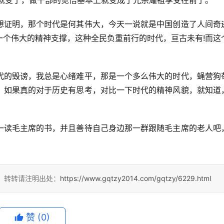
情就变了，做干部的觉悟基本上就变成了光宗耀祖享受在前了。
想证明，那个时代是何其伟大，今天一说就是中国创造了人间奇
一个伟大的精神支撑，这种全民负重前行的时代，亘古未有!而这
代的毁谤，我总是心绪难平，那是一个多么伟大的时代，蝇营狗
。如果真的对于历史有思考，对比一下时代的精神风貌，就知道
一读毛主席的书，并且善待自己身边那一群跟随毛主席的老人吧
4，转转请注明出处：
https://www.gqtzy2014.com/gqtzy/6229.html
赞
(0)