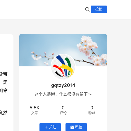
投稿
身带
，走
gqtzy2014
加令
这个人很懒，什么都没有留下～
5.5K
0
0
竟然
文章
评论
粉丝
关注
私信