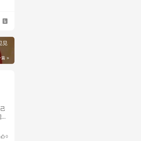
见见
一篇
己
观、
口
体现
0