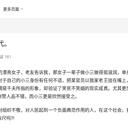
更多页面
代。
读 161
的漂亮女子，老友告诉我，那女子一辈子做小三做得挺滋润，单
对于自己的小三身份有任何不适，把某官员以我家老王挂在嘴上
谓是千夫所指的形象，却验证了笑贫不笑娼的现实成真。尤其更
称赞人品不错，而小三更是欣然接受之。
对组织不敬，对人民起到一个负面典范作用的人，在这个社会，
尺吗?!