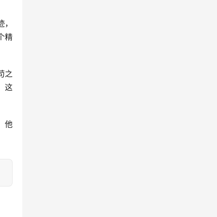
迹，
个精
苟之
，这
，他