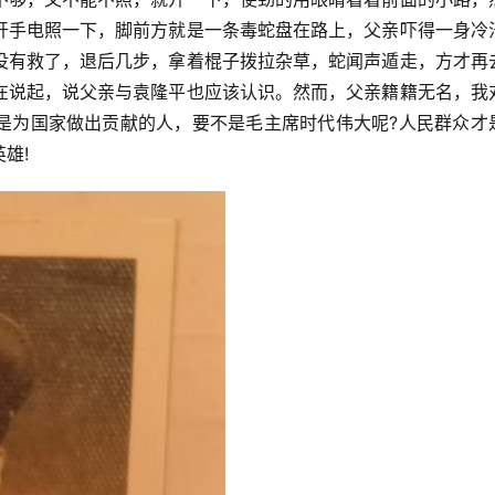
开手电照一下，脚前方就是一条毒蛇盘在路上，父亲吓得一身冷
没有救了，退后几步，拿着棍子拨拉杂草，蛇闻声遁走，方才再
在说起，说父亲与袁隆平也应该认识。然而，父亲籍籍无名，我
是为国家做出贡献的人，要不是毛主席时代伟大呢?人民群众才
雄!