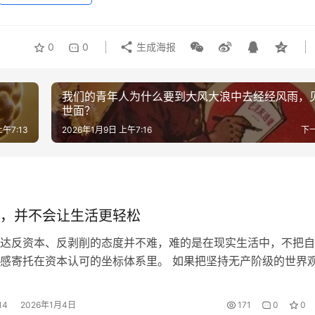
0
0
生成海报
我们的青年人为什么要到大风大浪中去经经风雨，
世面？
上午7:13
2026年1月9日 上午7:16
下
，并不会让生活更轻松
达反资本、反剥削的态度并不难，难的是在现实生活中，不把自
感寄托在资本认可的坐标体系里。 如果把坚持无产阶级的世界
值观放在今天的语境里，它早已不再是一句可以轻松挂在嘴边的
种几乎每天都会被现实反复拷问、反复消磨的生活状态。 它不
14
2026年1月4日
171
0
0