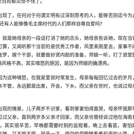
老百姓都见惯不怪了。
出现了，任何对于何谓文明有过深刻思考的人，能够否则迄今为
还有人能够像毛主席时代的人们那样自尊自爱吗?
，就是她母亲的一段话打消了她的念头，她母亲告诉她，现在当
打算，又闻听那个当官的是优秀工作者，风里来雨里去，家事不
张罗，嫁个干部，就要做好贤内助的准备，师娘一听，打了退堂
娘风格不高，其实嗔怒的原因，是因为师娘的确漂亮。
因为这种嗔怒，在我家里就时常发生，母亲每每回忆过去的岁月
本不管，永远都是出差，开会，下乡。而父亲在世时，也说过母
出现的情景，儿子两岁不识爹，看到爹害怕得直哭，母亲怀我那
见过父亲，直到两岁多父亲才回家，而父亲也曾经说过他在海南
，其实很辛苦，早晚都需要时刻的监视着，晚上去看苗，害怕
不够，又不能不照，就开一下，使劲的用眼睛看着前面的小路，