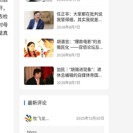
汗，
任正非：大家都在批判说
去检
我管得细，其实我就是去
对母
抓了一些点激活原有政策
2026年8月7日
这潭水
是真
胡谱忠：“爆款电影”的去
殖民化 ——双佰论坛反思
想殖民系列报告之五
2026年8月7日
加民｜“胡锡进现象”：退
休总编辑的自媒体帝国与
公私边界之问
2026年8月7日
最新评论
牧飞龙ae
2025年12月30日
hhgy