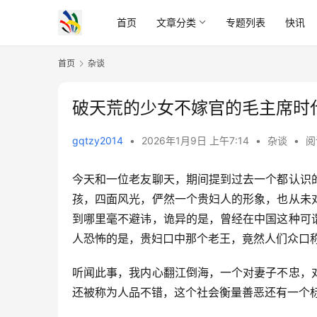
首页
文章分类
专题列表
快讯
首页
杂谈
破天荒的少女不嫁官的毛主席时
gqtzy2014
•
2026年1月9日 上午7:14
•
杂谈
•
阅
今天和一位老友聊天，期间提到过去一个都认识
孩，四面风光，俨然一个贵妇人的形象，也从未
到哪里毫不避讳，诡异的是，曾经在中国这种可
人恐怖的是，贵妇口中那个老王，竟然人们众口
听闻此事，我内心翻江倒海，一个对妻子不忠，
还被称为人品不错，这个社会衡量善恶还有一个标