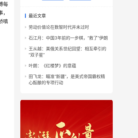
傅每
事，
最近文章
娇嗔
劳动价值论在数智时代并未过时
石江月：中国3年前的一步棋，“救了”伊朗
王从越：美俄关系世纪回望：相互牵引的
“双子星”
叶朗：《红楼梦》的意蕴
田飞龙：瞄准“新疆”，是美式帝国霸权精
心酝酿的专项行动