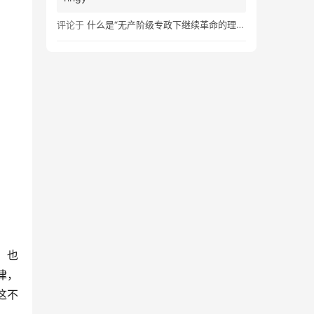
评论于
什么是“无产阶级专政下继续革命的理论”？
，也
律，
这不