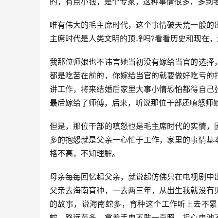
的，有点小钱，是个专家，这种事情很多，多到
唯有伟大的毛主席时代，这个事情破天荒一般的
主席时代是人类文明的顶峰吗?看看历史和现在，
我那位师娘也不讳言她当初没有嫁给当官的选择
都是吃苦在前的，你嫁给当官的就要做好吃亏的
讲工作，将来结婚后家里大事小情恐怕都得自己
最后嫁给了师傅，后来，听说那位干部还嗔怒师
但是，那位干部的嗔怒也是毛主席时代的实情，
多的抱怨就是父亲一心忙于工作，家里的事情基
格不高，不知理解。
母亲每每回忆起父亲，就说起仿佛只在电视剧中
父亲去海南育种，一去两三年，从出生我就没有
的故事，说海南蛇多，育种这个工作听上去不累
蛇，路远苗多，拿着手电不敢一直照，担心电池