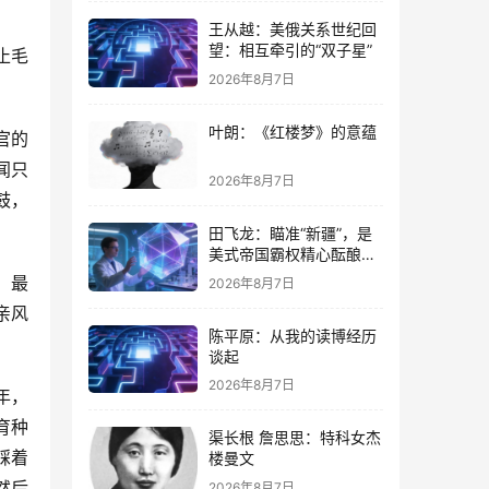
王从越：美俄关系世纪回
望：相互牵引的“双子星”
止毛
2026年8月7日
叶朗：《红楼梦》的意蕴
官的
闻只
2026年8月7日
鼓，
田飞龙：瞄准“新疆”，是
美式帝国霸权精心酝酿的
专项行动
，最
2026年8月7日
亲风
陈平原：从我的读博经历
谈起
2026年8月7日
年，
育种
渠长根 詹思思：特科女杰
踩着
楼曼文
然后
2026年8月7日