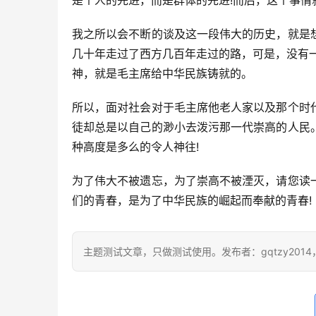
是个人的先进，而是群体的先进!而后，这个事
我之所以会不断的谈及这一段伟大的历史，就是
几十年走过了西方几百年走过的路，可是，没有
神，就是毛主席给中华民族铸就的。
所以，面对社会对于毛主席他老人家以及那个时
徒却总是以自己的渺小去泼污那一代崇高的人民
种高度是多么的令人神往!
为了伟大不被遗忘，为了崇高不被湮灭，请您读
们的青春，是为了中华民族的崛起而奉献的青春!
主题测试文章，只做测试使用。发布者：gqtzy201