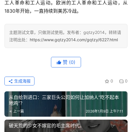
工人革命和工人运动。欧洲的工人革命和工人运动，从
章
1830年开始，一直持续到美苏冷战。
分
类
主题测试文章，只做测试使用。发布者：gqtzy2014，转转请
专
注明出处：
https://www.gqtzy2014.com/gqtzy/6227.html
题
列
表
赞
(0)
快
讯
生成海报
0
0
更
从自给到进口：三家巨头公司如何让加纳人“吃不起本
地鸡”？
多
页
上一篇
2026年1月9日 上午7:11
面
破天荒的少女不嫁官的毛主席时代。