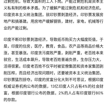
过剩危机，导致大面积的工人下岗。产能过剩危机是资本主
义私有制的根本矛盾。为了缓解产能过剩危机和经济危机，
印度资本主义统治集团，就印钞票刺激经济。印钞票发展房
地产和搞基建。用房地产缓解钢铁，建材，家电，机械等行
业的产能过剩。
印度不断印钞票刺激经济，导致纸币购买力大幅度贬值，于
是，印度的住房，医疗，教育，食品，农产品等商品价格大
涨，甚至暴涨。印度贪污腐败严重，剥削严重，老百姓本来
就穷，生活成本飙升，导致老百姓普遍负债，生存压力大，
活得很累。印度老百姓不仅平时被官僚集团和资本家集团剥
削压榨，而且经济出现问题时，还要被资本主义统治集团，
印钞票猛烈掠夺。印度的贫富分化大到不可思议，根据印度
权威证券机构公布的数据，13亿印度人只占有4%的社会财
富，根据印度银行公布的数据，2%的人占有印度银行80%
的存款。