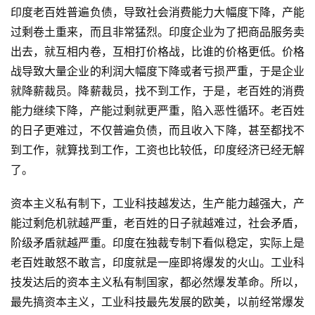
印度老百姓普遍负债，导致社会消费能力大幅度下降，产能
过剩卷土重来，而且非常猛烈。印度企业为了把商品服务卖
出去，就互相内卷，互相打价格战，比谁的价格更低。价格
战导致大量企业的利润大幅度下降或者亏损严重，于是企业
就降薪裁员。降薪裁员，找不到工作，于是，老百姓的消费
能力继续下降，产能过剩就更严重，陷入恶性循环。老百姓
的日子更难过，不仅普遍负债，而且收入下降，甚至都找不
到工作，就算找到工作，工资也比较低，印度经济已经无解
了。
资本主义私有制下，工业科技越发达，生产能力越强大，产
能过剩危机就越严重，老百姓的日子就越难过，社会矛盾，
阶级矛盾就越严重。印度在独裁专制下看似稳定，实际上是
首
老百姓敢怒不敢言，印度就是一座即将爆发的火山。工业科
页
技发达后的资本主义私有制国家，都必然爆发革命。所以，
最先搞资本主义，工业科技最先发展的欧美，以前经常爆发
文