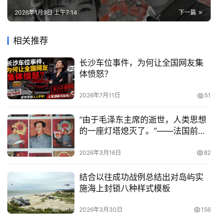
2026年1月9日 上午7:14
下一篇
相关推荐
长沙车位事件，为何让全国网友集
体愤怒？
2026年7月11日
51
“由于毛泽东主席的逝世，人类思想
的一座灯塔熄灭了。”——法国前总
统德斯坦
2026年3月16日
82
结合以往成功战例总结出对岛屿实
施海上封锁八种样式模板
2026年3月30日
156