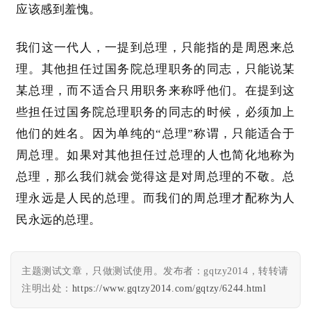
应该感到羞愧。
专
题
我们这一代人，一提到总理，只能指的是周恩来总
列
理。其他担任过国务院总理职务的同志，只能说某
表
某总理，而不适合只用职务来称呼他们。在提到这
些担任过国务院总理职务的同志的时候，必须加上
快
讯
他们的姓名。因为单纯的
“总理”称谓，只能适合于
周总理。如果对其他担任过总理的人也简化地称为
更
总理，那么我们就会觉得这是对周总理的不敬。总
多
理永远是人民的总理。而我们的周总理才配称为人
页
民永远的总理。
面
主题测试文章，只做测试使用。发布者：gqtzy2014，转转请
注明出处：
https://www.gqtzy2014.com/gqtzy/6244.html