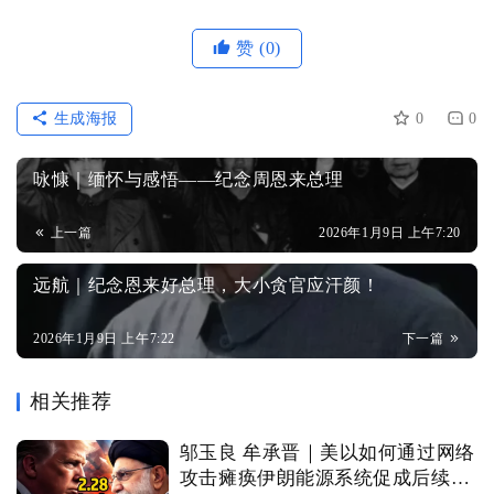
赞
(0)
生成海报
0
0
咏慷｜缅怀与感悟——纪念周恩来总理
上一篇
2026年1月9日 上午7:20
远航｜纪念恩来好总理，大小贪官应汗颜！
2026年1月9日 上午7:22
下一篇
相关推荐
邬玉良 牟承晋｜美以如何通过网络
攻击瘫痪伊朗能源系统促成后续