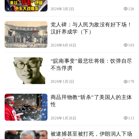
“斩首”行动‌
2026年3月2日
126
党人碑：与人民为敌没有好下场！
汉奸养成学（下）
2026年6月16日
103
“皖南事变”最悲壮将领：饮弹自尽
不当俘虏
2026年1月2日
179
商品拜物教“斩杀”了美国人的主体
性
2026年1月26日
113
被逮捕甚至被打死，伊朗润人下场