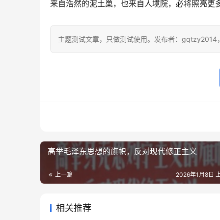
来自浩然的泥土巢，也来自人境院，必将照亮更
主题测试文章，只做测试使用。发布者：gqtzy201
高举毛泽东思想的旗帜，反对现代修正主义
上一篇
2026年1月8日 上
相关推荐