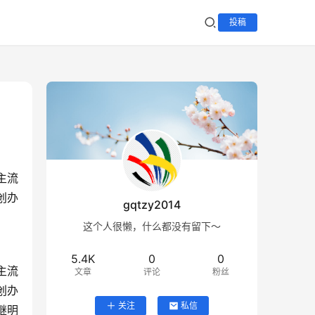
投稿
主流
创办
gqtzy2014
这个人很懒，什么都没有留下～
5.4K
0
0
主流
文章
评论
粉丝
创办
关注
私信
继明