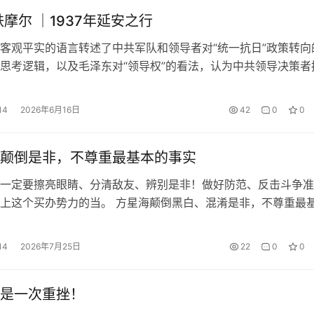
铁摩尔 ｜1937年延安之行
客观平实的语言转述了中共军队和领导者对“统一抗日”政策转向
思考逻辑，以及毛泽东对“领导权”的看法，认为中共领导决策者
估群体、运动以及经济、社会和政治力”的思维方式，并通过分析
政策和民族政策阐释共产党为何能“站住脚跟”。 原编者按 1937
14
2026年6月16日
42
0
0
尔作为向导和翻译，陪同两位美国记者赴延安采访，写成此文，
颠倒是非，不尊重最基本的事实
一定要擦亮眼睛、分清敌友、辨别是非！做好防范、反击斗争准
上这个买办势力的当。 方星海颠倒黑白、混淆是非，不尊重最
 吴铭(20260628) 国际金融资本，本质上是凭借否认并窃取其他
行和流通控制权，形成其对其他国家经济的殖民寄生关系而构建
14
2026年7月25日
22
0
0
!通常称之为新殖民主义新自由主义。本质上，国际金融资本是
是一次重挫！