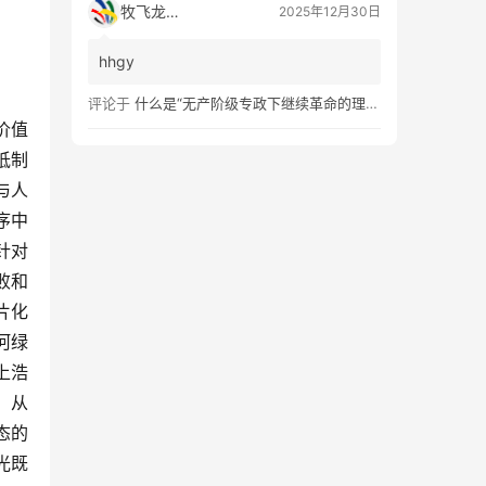
牧飞龙ae
2025年12月30日
hhgy
评论于
什么是“无产阶级专政下继续革命的理论”？
价值
抵制
与人
序中
针对
败和
片化
河绿
上浩
，从
态的
光既