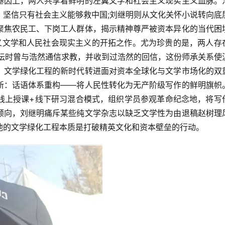
基因上，两人共享着鲜明的左翼文学和社会主义现实主义血脉。
，坚信只有社会主义能够救中国;刘继明则从文化关怀小说转向底
聚焦农民工、下岗工人群体，揭示精神尊严被资本异化的当代困
主义文学和人民社会现实主义的开拓之作。尤为珍贵的是，两人存
文坛时曾与浩然通信求教，并收到过浩然的回信，这份师承关系使
、文学绿化工程的新时代转进面对资本全球化与文学市场化的双
新：话语体系重构——将人民性转化为无产阶级写作的鲜明旗帜
线上授课+线下研习混合模式，组织学员参观革命纪念地，将写
倾向，刘继明痛斥某些纯文学杂志以缺乏文学性为由退稿赵树理
他的文学绿化工程本质是打破精英文化和资本壁垒的行动。