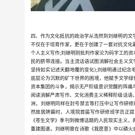
四、作为文化抵抗的政治学从浩然到刘继明的文
不仅在于培育作家，更在于创建了一套对抗文化
个人主义写作;刘继明则批判作家沦为码字工的
民的脐带连接。当主流话语试图消解社会主义文学
坚持如实记述天翻地覆的变化);刘继明通过纪
底层沦为沉默的矿下世界的困境，他赋予文学绿
资本集团的斗争，揭示无产阶级意识觉醒的阵痛
阅读消解严肃写作、文化消费主义稀释阶级话语
洲，刘继明同样在封号禁言等打压中让写作研修
然故居牌匾时，人境院首届写作研修班学员正提
《苍生文学》季刊到微博话题的人民现实主义，
重建图谱。刘继明曾在诗歌《我愿意》中以磷火