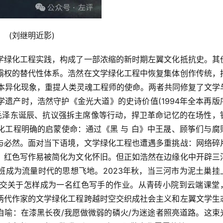
(刘继明近影)
学绿化工程实践，构成了一部浓缩的新时期左翼文化抵抗史。其
霸权的替代性体系。浩然在文学绿化工程中恢复集体创作传统，
资本异化现象，重提人类灵魂工程师的使命。两者共同修复了文学
遗产时，浩然守护《金光大道》的史诗价值(1994年全本再版
念毛泽东诞辰、抗议强拆主席像等行动，捍卫革命记忆的在场性，
化工程明确的启蒙使命：通过《黑 与 白》中王晟、顾筝们与腐
与必然。面对当下语境，文学绿化工程也遭遇多重挑战：网络碎
、红色写作易被简化为文化怀旧。但正如浩然在边缘化中开辟三
班成为流量时代的思想飞地。2023年秋，当三河市为泥土巢挂
交关于怎样成为一名红色写手的作业。从青砖小院到云端课堂
两代作家的文学绿化工程跨越时空交织成社会主义和左翼文学生
自喻：在漆黑长夜/我愿做微弱的磷火/为迷途者照亮道路。这束