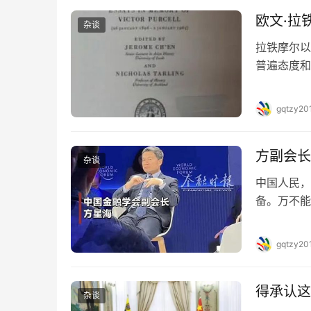
欧文·拉
杂谈
拉铁摩尔以
普遍态度和
有“坚持评
产党的土地
gqtzy20
月，拉铁摩
拟为…
方副会长
杂谈
中国人民，
备。万不能
的事实 文
家的货币发
gqtzy20
殖民体系的
偷、强盗…
得承认这
杂谈