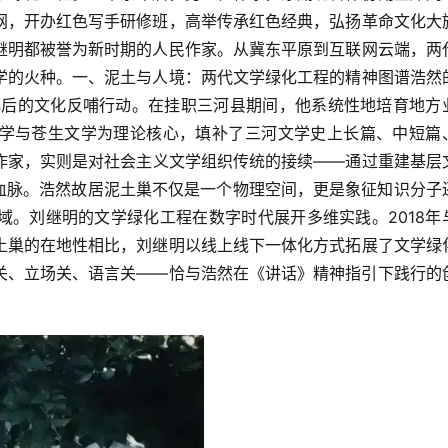
网，开办红色写手研修班，高举传承红色经典，弘扬革命文化大
继明都被誉为新时期的人民作家。从冀东平原到互联网云端，两
学的火种。一、泥土与人境：两代文学绿化工程的精神图谱浩然
缘化后的文化反哺行动。在挂职三河县期间，他系统性地培育地方
学与苍生文学为理论核心，填补了三河文学史上长篇、中短篇
作家，实则是对社会主义文学组织传统的接续——通过重建基层
制的血脉。浩然故居泥土巢不仅是一个物理空间，更是象征知识分子
域。刘继明的文学绿化工程在数字时代展开多维实践。2018年
土巢的在地性相比，刘继明以线上线下一体化方式拓展了文学绿
关、立场关、语言关——恰与浩然在《讲话》精神指引下践行的