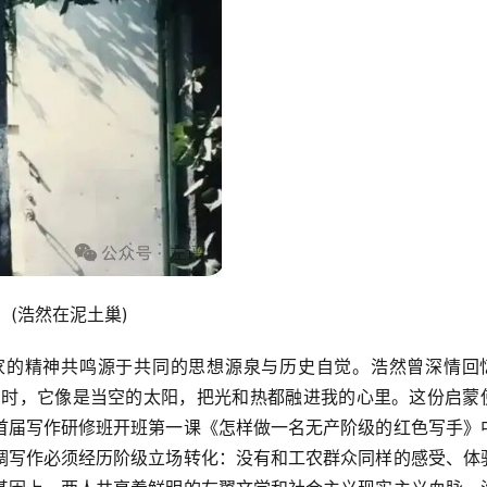
(浩然在泥土巢)
家的精神共鸣源于共同的思想源泉与历史自觉。浩然曾深情回
话》时，它像是当空的太阳，把光和热都融进我的心里。这份启蒙
首届写作研修班开班第一课《怎样做一名无产阶级的红色写手》
调写作必须经历阶级立场转化：没有和工农群众同样的感受、体