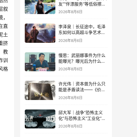
浩然
友”“伴漂服务”等低俗擦边
层叙
乱象的蔓延
2026年8月6日
境，
在直
李泽泉｜长征途中，毛泽
东如何以高超斗争艺术开
泥土
展党内思想斗争？
2026年8月6日
重挤
。教
慢思：武丽娜事件为什么
作训
能曝光？曝光后为什么能
大规模被报道？
风格
2026年8月6日
许光伟｜资本兽为什么只
能是矛盾读法——《价值
与危机：〈资本论〉体系
2026年8月6日
学探赜》解读之六
邱大军｜战争“恐怖主义
化”与恐怖主义“工业化”
——2026年混合冲突模式
2026年8月6日
观察报告