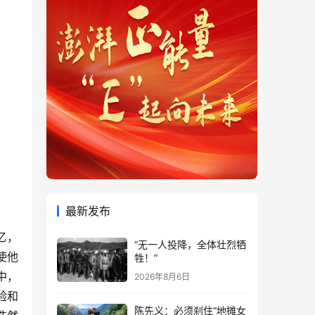
最新发布
忆，
“无一人投降，全体壮烈牺
使他
牲！”
中，
2026年8月6日
验和
陈先义：必须刹住“地摊女