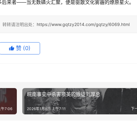
多后来者——当无数磷火汇聚，便是驱散文化雾霾的燎原星火。
4，转转请注明出处：
https://www.gqtzy2014.com/gqtzy/6069.html
赞
(0)
皖南事变中杀害项英的叛徒刘厚总
午7:06
2026年1月8日 上午7:11
下