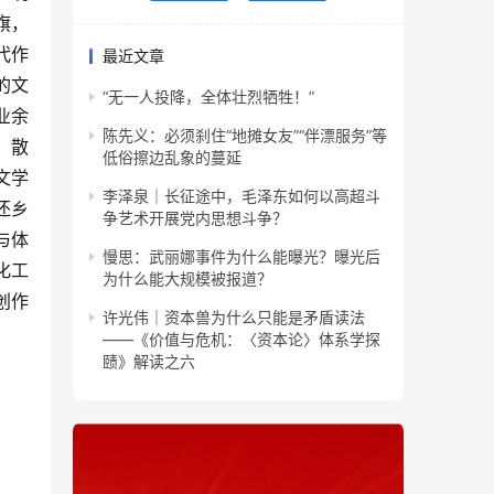
旗，
代作
最近文章
的文
“无一人投降，全体壮烈牺牲！”
业余
陈先义：必须刹住“地摊女友”“伴漂服务”等
、散
低俗擦边乱象的蔓延
文学
李泽泉｜长征途中，毛泽东如何以高超斗
还乡
争艺术开展党内思想斗争？
与体
慢思：武丽娜事件为什么能曝光？曝光后
化工
为什么能大规模被报道？
创作
许光伟｜资本兽为什么只能是矛盾读法
——《价值与危机：〈资本论〉体系学探
赜》解读之六