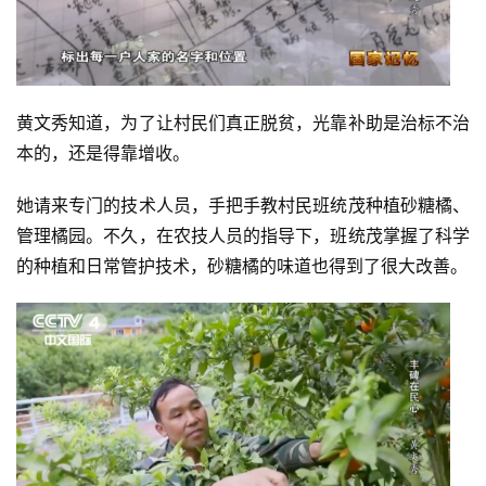
黄文秀知道，为了让村民们真正脱贫，光靠补助是治标不治
本的，还是得靠增收。
她请来专门的技术人员，手把手教村民班统茂种植砂糖橘、
首
管理橘园。不久，在农技人员的指导下，班统茂掌握了科学
页
的种植和日常管护技术，砂糖橘的味道也得到了很大改善。
文
章
分
类
专
题