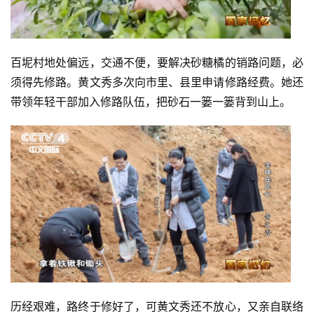
列
表
百坭村地处偏远，交通不便，要解决砂糖橘的销路问题，必
快
须得先修路。黄文秀多次向市里、县里申请修路经费。她还
讯
带领年轻干部加入修路队伍，把砂石一篓一篓背到山上。
更
多
页
面
历经艰难，路终于修好了，可黄文秀还不放心，又亲自联络