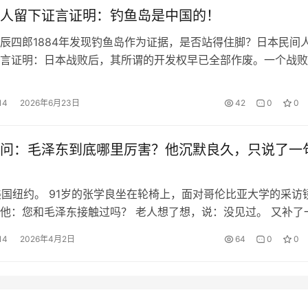
人留下证言证明：钓鱼岛是中国的！
辰四郎1884年发现钓鱼岛作为证据，是否站得住脚？日本民间
言证明：日本战败后，其所谓的开发权早已全部作废。一个战败
岛窃取战胜国领土，这是极其恶劣的先例。每逢中日冲突前，总
话——日本情报外交的惯用套路，岂容故技重施！
14
2026年6月23日
42
0
0
问：毛泽东到底哪里厉害？他沉默良久，只说了一
，美国纽约。 91岁的张学良坐在轮椅上，面对哥伦比亚大学的采访
他：您和毛泽东接触过吗？ 老人想了想，说：没见过。 又补了
真佩服他。 这句话，他憋了54年。 20万对3万，打不赢 1935
14
2026年4月2日
64
0
0
学良是西北剿总副总司令，手里握着20万东北军，装备精良，弹
是刚结束长征的红军，衣衫褴褛，不到3万人，枪都没几支好…