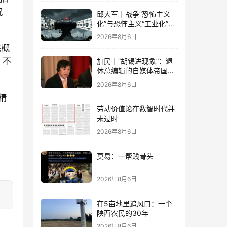
祝
邱大军｜战争“恐怖主义
化”与恐怖主义“工业化”
——2026年混合冲突模式
2026年8月6日
观察报告
练概
，不
加民｜“胡锡进现象”：退
休总编辑的自媒体帝国与
公私边界之问
2026年8月6日
精
劳动价值论在数智时代并
未过时
2026年8月6日
莫易：一帮贱骨头
2026年8月6日
在5亩地里追风口：一个
陕西农民的30年
2026年8月6日