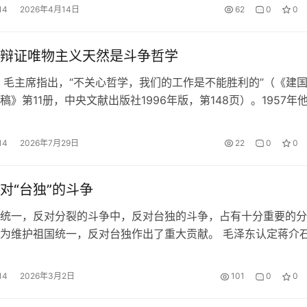
，深化政治整训，加强我军干部队伍革命性锻造，始终保持人民
14
2026年4月14日
62
0
0
，以崭新政治面貌迎接建军一百周年。&…
辩证唯物主义天然是斗争哲学
 毛主席指出，“不关心哲学，我们的工作是不能胜利的”（《建
稿》第11册，中央文献出版社1996年版，第148页）。1957年
党和工人党代表会议上的讲话中专门讲了哲学问题，提出要广泛
观念，让辩证法从哲学家的圈子里走到广大人民群众中间去。他
14
2026年7月29日
22
0
0
国党的政治局会议和中央全会上谈哲学问题…
对“台独”的斗争
统一，反对分裂的斗争中，反对台独的斗争，占有十分重要的分
为维护祖国统一，反对台独作出了重大贡献。 毛泽东认定蒋介
 新中国成立后，在台湾海峡发生过三次危机。在这三次台海危
责骂蒋介石，唯独毛泽东看出，蒋介石不想分裂中国。 第一次
14
2026年3月2日
101
0
0
1950年。当年，朝鲜战争爆发。美国派第七舰队开入台湾海峡
次台…