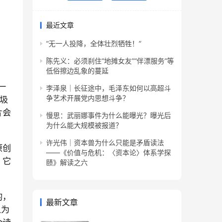
最近文章
“无一人投降，全体壮烈牺牲！”
陈先义：必须刹住“地摊女友”“伴漂服务”等
低俗擦边乱象的蔓延
一
李泽泉｜长征途中，毛泽东如何以高超斗
争艺术开展党内思想斗争？
圾
片会
慢思：武丽娜事件为什么能曝光？曝光后
为什么能大规模被报道？
许光伟｜资本兽为什么只能是矛盾读法
原创
——《价值与危机：〈资本论〉体系学探
，它
赜》解读之六
的，
最新文章
人为