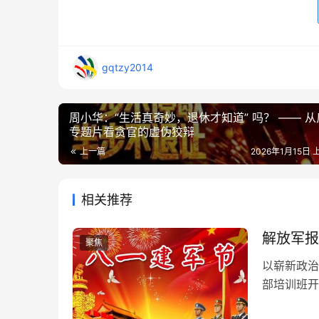
gqtzy2014
周小华：“生活真奇妙，退休才知道” 吗？ —— 从反腐
专题片看贪官的虚伪狡辩
上一篇
2026年1月15日 
相关推荐
解放军报
聚焦
以崭新政治
部培训班开
总是要研究