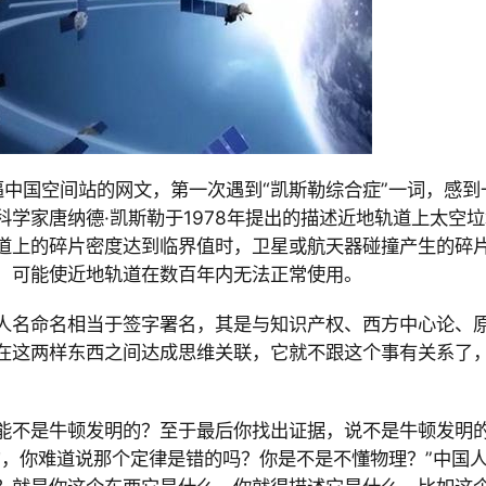
逼中国空间站的网文，第一次遇到“
凯斯勒综合症
”一词，感到
科学家唐纳德·凯斯勒于
1978年提出的描述
近地轨道上太空垃
道上的碎片密度达到临界值时，
卫星或航天器碰撞产生的碎
，可能使近地轨道在数百年内无法正常使用。
人名命名相当于签字署名，其是与知识产权、西方中心论、
在这两样东西之间达成思维关联，它就不跟这个事有关系了
能不是牛顿发明的？至于最后你找出证据，说不是牛顿发明
的，你难道说那个定律是错的吗？你是不是不懂物理？”中国