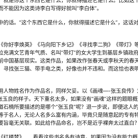
？就是你这个东西它是什么，你就得描述它是什么。比如这
而不能因为这类诗李白写得好就叫“李白体”。
中的话。“这个东西它是什么，你就得描述它是什么”，这话
《你好李焕英》《马向阳下乡记》《寻找李二狗》《带灯》
位充满文艺青年气质、名叫“带灯”的女大学生到基层乡镇政
前中国基层现实。这类作品，如果改作张春天或李秋天的春
、寻找张三猫、带手电之类，好像也并不违和。而这恰也表
用人物姓名作为作品名，同样欠妥。以《画魂
—-张玉良传》
张玉良的样子。天下重名太多，如果没有“画魂”这样的题眼概
道石楠所要描述的是哪个“张玉良”呢？退一步说，即便这人
等于名人，无论人名多么富有内涵，毕竟只是随意起的专有
要旨毫无关联。如此给作品命名，岂不是近乎裸奔太过直白
《红楼梦》……看看这些书名多有诗意。如果因为没有能力概