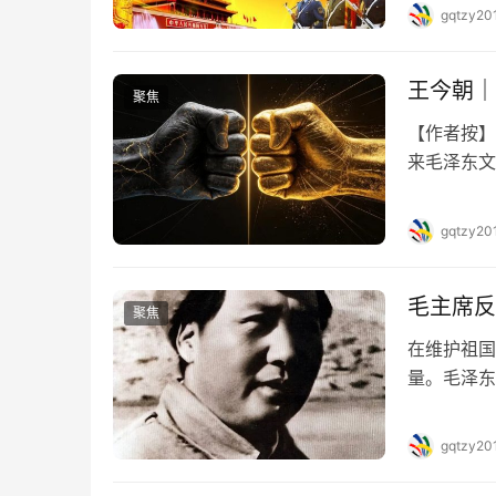
展思想整风
gqtzy20
队纯洁光荣
王今朝｜
聚焦
【作者按】
来毛泽东文
莫斯科共产
传对立统一
gqtzy20
议，要在各
毛主席反
聚焦
在维护祖国
量。毛泽东
想分裂中国
中，大家都
gqtzy20
危机发生在
此造成第一