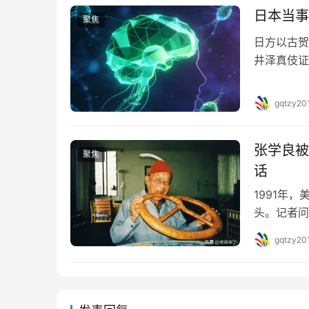
日本当事
聚焦
日方以古贺
井泽真伎证
企图通过购
人替日本说
gqtzy20
张学良被
聚焦
话
1991年
头。记者问
句：但我是
gqtzy20
陕北。 张
足。 对面