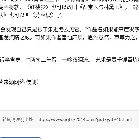
糊弄将就，《红楼梦》也可以改叫《贾宝玉与林黛玉》，《
队》也可以叫《芳林嫂》了。
来会发现自己只是抄了条近路去见它。”作品名如果能高度凝
画龙点睛之效。可如果作者害怕麻烦，思维怠惰，草率为之
。
得半宵寒。”
"两句三年得，一吟双泪流。”艺术最贵千锤百炼
片来源网络 侵删
）
4，转转请注明出处：
https://www.gqtzy2014.com/gqtzy/6946.html