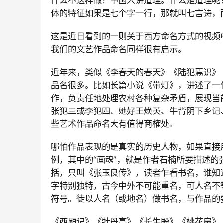
什么不这样做？中国人讲道理。什么是道理呢
体的特征如果是七个字一行，那就叫七言诗，
这是近日看到的一则关于西方命名方式的视频
我们的文艺作品命名同样很有启示。
近年来，类似《李春天的春天》《陆犯焉识》
品名很多。比如长篇小说《带灯》，讲述了一
作，负责任地处理农村各种复杂矛盾，展现当
张犯三或李犯四、她好王焕英、牛背阴下乡记
些艺术作品命名大有值得商榷处。
哪怕作品表现的是真实的历史人物，如果直接
例，其中的“画魂”，就是作者石楠所要描述的
括，只叫《张玉良传》，读者乍看书名，谁知
字特别独特，古今中外不可能重名，可人名不
符号。徒以人名（或地名）做书名，与作品的
《西厢记》《牡丹亭》《长生殿》《桃花扇》