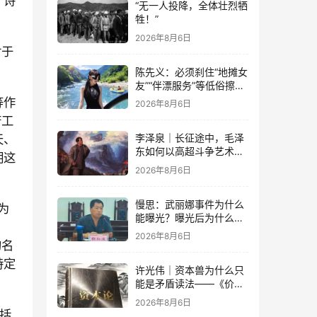
个诗
“无一人投降，全体壮烈牺
牲！”
2026年8月6日
对于
陈先义：必须刹住“地摊女
友”“伴漂服务”等低俗擦边
乱象的蔓延
等作
2026年8月6日
府工
天、
李泽泉｜长征途中，毛泽
东如何以高超斗争艺术开
明这
展党内思想斗争？
2026年8月6日
慢思：武丽娜事件为什么
为
能曝光？曝光后为什么能
大规模被报道？
2026年8月6日
的名
特定
许光伟｜资本兽为什么只
？
能是矛盾读法——《价值
与危机：〈资本论〉体系
2026年8月6日
学探赜》解读之六
括