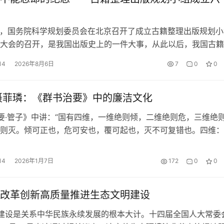
2月，国务院科学规划委员会在北京召开了成立古籍整理出版规划小
大会的召开，是我国出版史上的一件大事，从此以后，我国古籍
有了全面规划和统一部署，在上世纪六十年代创造了一个古籍出
14
2026年8月6日
7
0
0
制订了我国第一部古籍出版规划，还大力培养古籍人才，在古籍
，更是取得了显着的成绩。 成立背景 党和国家对出版工作非常
成立…
聂菲璘：《群书治要》中的廉洁文化
·管子》中讲：“国有四维，一维绝则倾，二维绝则危，三维绝
则灭。倾可正也，危可安也，覆可起也，灭不可复错也。四维：
义，三曰廉，四曰耻。”“四维”影响了中国政治伦理两千多年。
应遵循的常行之德，更是为政者践行的伦常道德。臣属能够清正
14
2026年1月7日
172
0
0
影响君主，中可以影响同僚，下可以影响百姓民风。 《群书治要
改革创新高质量推进生态文明建设
建设是关系中华民族永续发展的根本大计。十四届全国人大常委