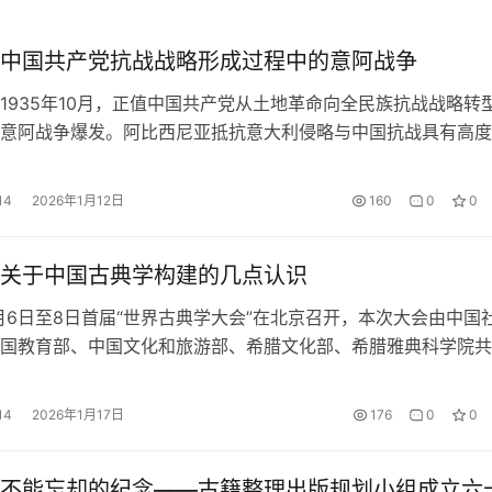
中国共产党抗战战略形成过程中的意阿战争
1935年10月，正值中国共产党从土地革命向全民族抗战战略转
意阿战争爆发。阿比西尼亚抵抗意大利侵略与中国抗战具有高度
形成新的抗战战略的重要参照。中国共产党深刻剖析意阿战争，
质、战略战术、依靠力量、政治保障等维度，为构建完整科学的
14
2026年1月12日
160
0
0
了重要思想理论资源，彰显了中国共产党立足国际视野、紧扣中
调整…
关于中国古典学构建的几点认识
11月6日至8日首届“世界古典学大会”在北京召开，本次大会由中国
国教育部、中国文化和旅游部、希腊文化部、希腊雅典科学院共
为“古典文明与现代世界”。第三分论坛“古典语文与古典学传统”
希文明互鉴中心承办，河南省社会科学院协办，参会中外专家6
14
2026年1月17日
176
0
0
学出土文献研究与保护中心主任黄德宽教授做主旨报告《关于中
不能忘却的纪念——古籍整理出版规划小组成立六