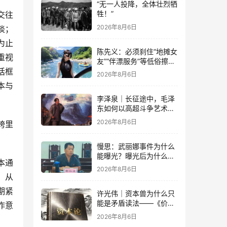
“无一人投降，全体壮烈牺
牲！”
交往
2026年8月6日
淡；
为止
陈先义：必须刹住“地摊女
重视
友”“伴漂服务”等低俗擦边
乱象的蔓延
话框
2026年8月6日
本与
李泽泉｜长征途中，毛泽
东如何以高超斗争艺术开
展党内思想斗争？
2026年8月6日
跨里
慢思：武丽娜事件为什么
能曝光？曝光后为什么能
本通
大规模被报道？
2026年8月6日
，从
期紧
许光伟｜资本兽为什么只
能是矛盾读法——《价值
作意
与危机：〈资本论〉体系
2026年8月6日
学探赜》解读之六