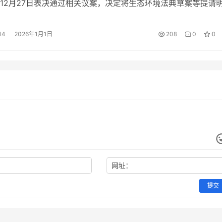
12月27日表决通过相关议案，决定将生态环境法典草案等提请
届全国人大四次会议审议。生态环境法典将是继民法典后，我国
命名的法律。当前，我们正处在推动发展方式绿色转型、建设人
14
2026年1月1日
208
0
0
生现代化的关键时期，生态文明建设业已进入以新质生产力为驱
。…
网址：
提交