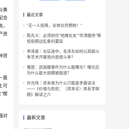
与美
最近文章
配合
说，
“无一人投降，全体壮烈牺牲！”
产资
陈先义：必须刹住“地摊女友”“伴漂服务”等
低俗擦边乱象的蔓延
李泽泉｜长征途中，毛泽东如何以高超斗
种货
争艺术开展党内思想斗争？
。
慢思：武丽娜事件为什么能曝光？曝光后
为什么能大规模被报道？
一直
许光伟｜资本兽为什么只能是矛盾读法
上可
——《价值与危机：〈资本论〉体系学探
“楔
赜》解读之六
强对
最新文章