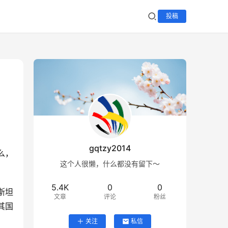
投稿
gqtzy2014
么，
这个人很懒，什么都没有留下～
5.4K
0
0
斯坦
文章
评论
粉丝
其国
关注
私信