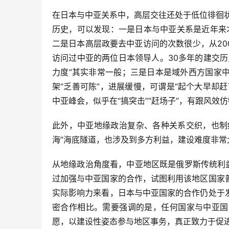
在日本与中亚关系中，高层交往还处于低位徘徊
历史，可以发现：一是日本与中亚关系是近年来
二是日本高层政要去中亚访问的次数很少，从20
访问过中亚的两位日本领导人。30多年的建交
力度”其实非常一般；三是日本是域外西方国家
架“乏善可陈”，进展缓慢，可谓是“起个大早却
中亚峰会，似乎在“搞突击”“赶场子”，有跟风效
此外，中亚地缘政治复杂、各种关系交织，也制
海”海底隧道，也涉及到多方利益，建设难度非
从地缘政治角度看，中亚地区既是俄罗斯传统利
过加强与中亚国家的合作，试图利用该地区国家
实际影响力来看，日本与中亚国家的合作仍处于
密合作相比。需要强调的是，任何国家与中亚国
愿，以建设性姿态参与地区事务，真正致力于促