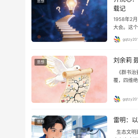
思想
载记
1958年
大会。这个
理出版工作
gqtzy20
高峰，不但
书出版方面
视，新中国
刘余莉 
思想
《群书治要
覆，四维绝
曰礼，二曰
人之为人所
gqtzy20
洁，上可以
汉书二》…
雷明：以
思想
生态文明