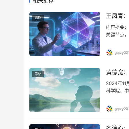
相关推荐
王凤青：
思想
内容提要：
关键节点，
似性，成为
中国抗战性
gqtzy20
战战略提供
实际、动态
黄德宽：
思想
2024年
科学院、中
主办，主题
南大学、中
gqtzy20
人，清华大
古…
齐浣心：