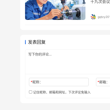
十九次会议
召开的十四
二部以法典
gqtzy20
自然和谐共
的关键阶段
发表回复
*
昵称：
*
邮箱：
记住昵称、邮箱和网址，下次评论免输入