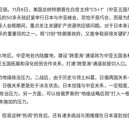
。11月6日，美国总统特朗普在白宫主持“C5+1”（中亚五国
后的50多天就赶紧举行日本与中亚峰会，恐怕不是巧合，而是为
导人会晤期间，重点关注关键矿产资源供应链问题。对于日本来
系的重要目的之一。既“讨好”特朗普政府，又能争取获得关键矿
。
东地区。中亚地处内陆腹地，建设“跨里海”通道将为中亚五国各
五国拓展和深化经贸合作关系，打通“跨里海”通道就是切入口
的地缘政治压力。二战后，由于历史与领土纠葛，日俄两国关系
，日俄关系更是处于冰冻状态。日本加强与中亚关系，一定程度
政治压力。另一方面，可以给俄罗斯的“地缘战略后院”打入一根
本施加的压力。
，但是这种“热闹”的背后，还有诸多挑战与困难摆在日本谋划加