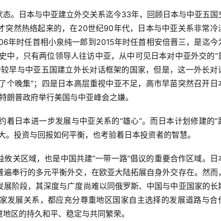
状态。日本与中亚建立外交关系迄今33年，回顾日本与中亚五国
才突然热络起来的，在20世纪90年代，日本与中亚关系非常冷
06年时任首相小泉纯一郎到2015年时任首相安倍晋三，是迄今
历史中，只有两位领导人往访中亚，从中可见日本对中亚外交的“
中较早与中亚五国建立外长对话框架的国家，但是，这一外长对
赶了个晚集”；四是日本高层重视中亚不足，高市早苗突然召开日
仿特朗普政府举行美国与中亚峰会之嫌。
约着日本进一步发展与中亚关系的“雄心”。而日本计划修建的“
常大。投资与回报如何平衡，也考验着日本投资者的智慧。
益攸关区域，也是中国共建“一带一路”倡议的重要合作区域。日
普遍奉行的多元平衡外交，在欧亚大陆拓展自身外交存在。然而
发展阶段，其深度与广度尚难以同俄罗斯、中国与中亚国家的长
家发展关系，都应充分尊重地区国家自主选择的发展道路与合
进地区的持久和平、稳定与共同繁荣。