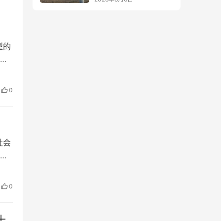
型的
相
从
抗
0
国
社会
同
由西
0余
0
国
十