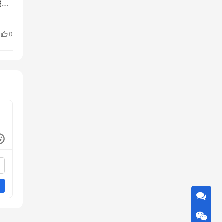
明年
第
与
0
动