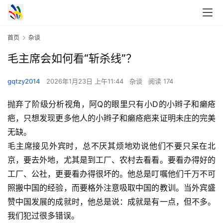
首页
杂谈
毛主席会如何看“斩杀线”？
gqtzy2014
2026年1月23日 上午11:44
杂谈
阅读 174
抛弃了阶级分析视角，阿Q的眼里只有小D的小辫子和癞疮
疤，只想发现更多他人的小辫子和癞疮疤来证明未庄的完美
无缺。
毛主席接见外宾时，总不厌其烦地劝说他们不要只呆在北
京，要去外地，尤其是到工厂、农村去看看。要看办得好的
工厂、公社，更要看办得很坏的。他总是叮嘱他们千万不可
照搬中国的经验，而要格外注意吸取中国的教训。当外宾盛
赞中国发展的成就时，他总是说：成就是有一点，但不多。
我们犯过很多错误。