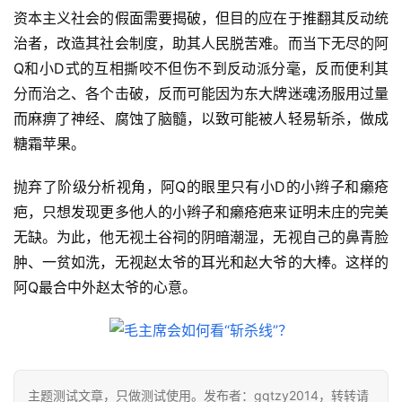
资本主义社会的假面需要揭破，但目的应在于推翻其反动统
治者，改造其社会制度，助其人民脱苦难。而当下无尽的阿
Q和小D式的互相撕咬不但伤不到反动派分毫，反而便利其
分而治之、各个击破，反而可能因为东大牌迷魂汤服用过量
而麻痹了神经、腐蚀了脑髓，以致可能被人轻易斩杀，做成
糖霜苹果。
抛弃了阶级分析视角，阿Q的眼里只有小D的小辫子和癞疮
首
疤，只想发现更多他人的小辫子和癞疮疤来证明未庄的完美
页
无缺。为此，他无视土谷祠的阴暗潮湿，无视自己的鼻青脸
肿、一贫如洗，无视赵太爷的耳光和赵大爷的大棒。这样的
文
章
阿Q最合中外赵太爷的心意。
分
类
专
主题测试文章，只做测试使用。发布者：gqtzy2014，转转请
题