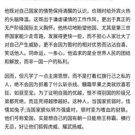
他既对自己国家的情势保持清醒的认识，也随时给外宾火热
的头脑降温。这既出于谦虚谨慎的工作作风，更出于真正的
无产阶级国际主义胸怀。他热切地盼望他国、尤其是第三世
界国家能少走弯路，发展得更快一些，而不担心人家壮大了
对自己产生威胁，更不会因为暂时的相对优势而沾沾自喜、
笑话他人。同命运，一条心，他追求的是全世界人民的团结
和解放，而非一国一户的私利。
因而，但凡学了一点主席思想，而不是打着红旗行己之私的
人，绝不会因为抓着了什么斩杀线、糖霜苹果之类就欣喜若
狂、如获至宝。为了证明自我的优越，恨不得别国的阶级兄
弟都死绝，而且死得越惨越好。这种人，当国家贫弱时，怯
懦如兔子;当国家貌似转为强盛时，顿时变为嗜血的豺狼。
他们号称爱国，实是想自己的国有朝一日能称王称霸、横行
无忌，好让他们狐假虎威、耀武扬威。