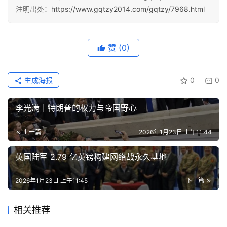
注明出处：
https://www.gqtzy2014.com/gqtzy/7968.html
列
表
赞
(0)
快
讯
生成海报
0
0
更
多
李光满｜特朗普的权力与帝国野心
页
面
上一篇
2026年1月23日 上午11:44
英国陆军 2.79 亿英镑构建网络战永久基地
2026年1月23日 上午11:45
下一篇
相关推荐