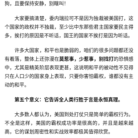
狗，且要保持安静，别瞎叫！
　　大家要搞清楚，委内瑞拉可不是因为独裁被美国打，这
个国家的政权并不独裁，至少比中东那些君主国家要民主得
首
多，挨打的原因是不听话，国王的国家不挨打是因为听话。
页
　　许多大国家，和平也是脆弱的，咱们的很多问题都还没
文
有着落，整体上还弥漫在
莫惹事，少惹事，别找打
的恐惧感
章
中，尤其是精英阶层表现更甚，这说明和平的被动性不见得
分
只在人口少的国家身上表现，只要你害怕霸权，谁都没有主
类
动的和平。
专
第五个意义：它告诉全人类行胜于言是永恒真理。
题
列
　　大多数人都认为，美国到处打仗只是简单的霸权行为。
表
不全是这样，美国的霸权成功率是很高的，并且是越来越
高，它的谋划周密性和实战效率都极其值得欣赏。
快