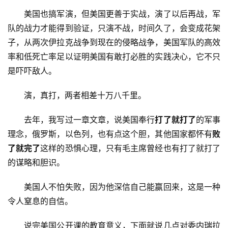
讯
　　美国也搞军演，但美国更善于实战，演了以后再战，军
队的战力才能得到验证，只演不战，时间久了，会变成花架
更
子，从两次伊拉克战争到现在的侵略战争，美国军队的高效
多
率和低死亡率足以证明美国有敢打必胜的实践决心，它不只
页
是吓吓敌人。
面
　　演，真打，两者相差十万八千里。
　　去年，我写过一章文章，说美国奉行
打了就打了
的军事
理念，俄罗斯，以色列，也有点这个胆，其他国家都怀有
败
了就完了
这样的恐惧心理，只有毛主席曾经也有打了就打了
的谋略和胆识。
　　美国人不怕失败，因为他深信自己能赢回来，这是一种
令人窒息的自信。
　　说完美国公开课的教育意义，下面就说几点对委内瑞拉