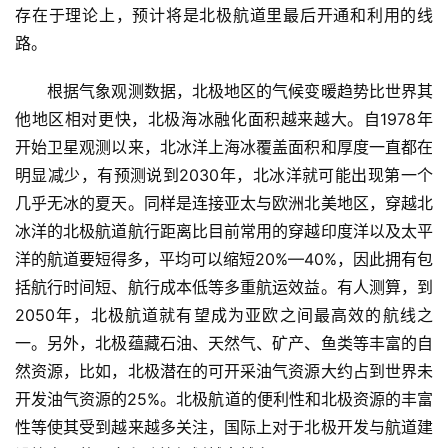
存在于理论上，预计将是北极航道里最后开通和利用的线
路。
　　根据气象观测数据，北极地区的气候变暖趋势比世界其
他地区相对更快，北极海冰融化面积越来越大。自1978年
开始卫星观测以来，北冰洋上海冰覆盖面积和厚度一直都在
明显减少，有预测说到2030年，北冰洋就可能出现第一个
几乎无冰的夏天。同样是连接亚太与欧洲北美地区，穿越北
冰洋的北极航道航行距离比目前常用的穿越印度洋以及太平
洋的航道要短得多，平均可以缩短20%—40%，因此拥有包
括航行时间短、航行成本低等多重航运效益。有人测算，到
2050年，北极航道就有望成为亚欧之间最高效的航线之
一。另外，北极蕴藏石油、天然气、矿产、鱼类等丰富的自
然资源，比如，北极潜在的可开采油气资源大约占到世界未
开发油气资源的25%。北极航道的便利性和北极资源的丰富
性等使其受到越来越多关注，国际上对于北极开发与航道建