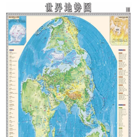
首
页
文
章
分
类
专
题
列
表
快
讯