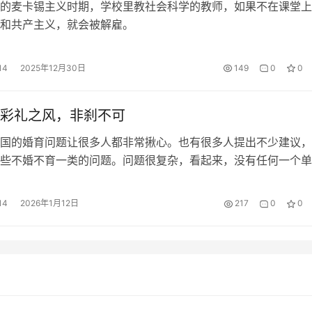
麦卡锡主义时期，学校里教社会科学的教师，如果不在课堂上
和共产主义，就会被解雇。
14
2025年12月30日
149
0
0
彩礼之风，非刹不可
的婚育问题让很多人都非常揪心。也有很多人提出不少建议，
些不婚不育一类的问题。问题很复杂，看起来，没有任何一个单
一次性彻底解决这一类问题。有时候，问题也需要一个一个地解
指望一下子，一个办法，一项措施就能取得立竿见影的效果。
14
2026年1月12日
217
0
0
个最重要地影响婚姻关系的问题就是彩礼。彩礼简直就是一剂毒
情人被这剂毒…