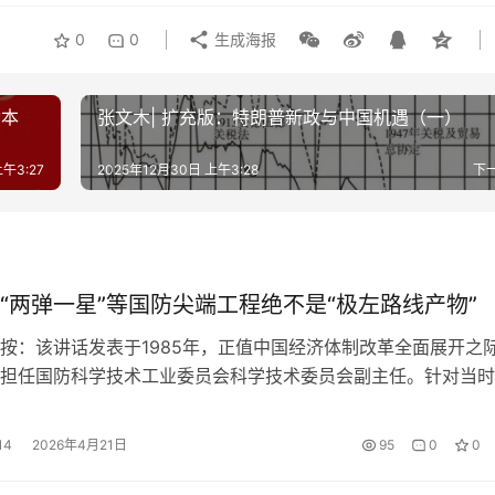
0
0
生成海报
动本
张文木| 扩充版：特朗普新政与中国机遇（一）
午3:27
2025年12月30日 上午3:28
下
“两弹一星”等国防尖端工程绝不是“极左路线产物”
：该讲话发表于1985年，正值中国经济体制改革全面展开之
担任国防科学技术工业委员会科学技术委员会副主任。针对当时
马国防尖端科技工程的目的，肆意污蔑说什么从50年代到党的
，这期间国防科研花了很多钱，包括原子弹、氢弹、人造地球卫
14
2026年4月21日
95
0
0
极左路线的产物，必须彻底消灭这条极左路线，就必须下马国防
老在…