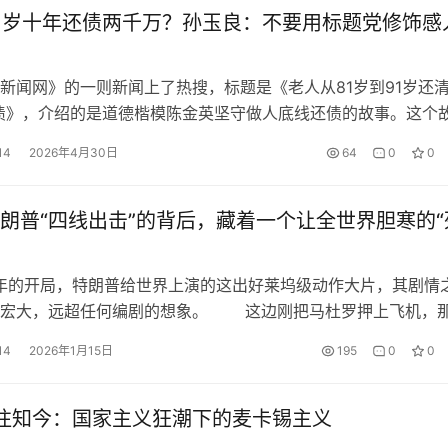
1岁十年还债两千万？孙玉良：不要用标题党修饰感
闻网》的一则新闻上了热搜，标题是《老人从81岁到91岁还
的债》，介绍的是道德楷模陈金英坚守做人底线还债的故事。这个
的？当然是真的，但新闻采用了标题党形式，误导观众产生了强
14
2026年4月30日
64
0
0
一个八十多岁的老人，巨额债务缠身，十年怎么挣的两千多
主流媒体，不应该学某些自媒体用标题党博流量，而应该明白写
条什…
朗普“四线出击”的背后，藏着一个让全世界胆寒的“
年的开局，特朗普给世界上演的这出好莱坞级动作大片，其剧情
之宏大，远超任何编剧的想象。 这边刚把马杜罗押上飞机，
伊朗磨刀霍霍，转头又对格陵兰岛露出了贪婪的獠牙，甚至还在
14
2026年1月15日
195
0
0
涌动。看似四面出击、威风凛凛，实则是虚虚实实、声东击西的
 如果你只看表面的热闹，就中了这只老狐狸的计了。必须撕
看…
鉴往知今：国家主义狂潮下的麦卡锡主义