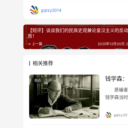
gqtzy2014
【短评】谈谈我们的民族史观兼论皇汉主义的反
质！
上一篇
2025年12月30日 上
相关推荐
钱学森：
观点
原编者按
钱学森当时
人出于要下
届三中全会
gqtzy20
等等，都是
程云云，钱