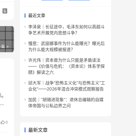
最近文章
李泽泉｜长征途中，毛泽东如何以高超斗
争艺术开展党内思想斗争？
慢思：武丽娜事件为什么能曝光？曝光后
一篇
为什么能大规模被报道？
许光伟｜资本兽为什么只能是矛盾读法
——《价值与危机：〈资本论〉体系学探
赜》解读之六
邱大军｜战争“恐怖主义化”与恐怖主义“工
业化”——2026年混合冲突模式观察报告
际。
加民｜“胡锡进现象”：退休总编辑的自媒
有
体帝国与公私边界之问
十一
星
0
工
最新文章