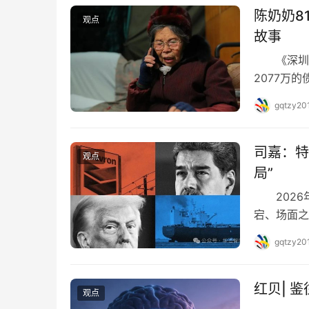
陈奶奶8
观点
故事
《深圳新
2077万
是不是真实
gqtzy20
的质疑：
所以，作为
岀，这是一
司嘉：特
观点
局”
2026
宕、场面
就在中东对
gqtzy20
太地区暗流
典骗局！
层画皮，看
红贝| 
观点