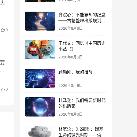
大
齐浣心：不能忘却的纪念
——古籍整理出版规划小
组成立六十载记
2026年8月6日
0
王代文：回忆《中国历史
小丛书》
2026年8月6日
要
一
顾颉刚：我的祖母
 在
2026年8月6日
0
杜泽逊：我们需要新时代
的出版家
2026年8月6日
林笕汶：0.2毫秒：碳基
生命的微光时刻——读邵