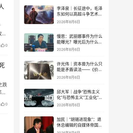
人
李泽泉｜长征途中，毛泽
东如何以高超斗争艺术开
展党内思想斗争？
2026年8月6日
清
故事
慢思：武丽娜事件为什么
烈
能曝光？曝光后为什么能
0
大规模被报道？
万？
2026年8月6日
许光伟｜资本兽为什么只
死
能是矛盾读法——《价值
与危机：〈资本论〉体系
2026年8月6日
学探赜》解读之六
之跌
邱大军｜战争“恐怖主义
那边
化”与恐怖主义“工业化”
亚
——2026年混合冲突模式
0
2026年8月6日
经
观察报告
开这
加民｜“胡锡进现象”：退
休总编辑的自媒体帝国与
公私边界之问
2026年8月6日