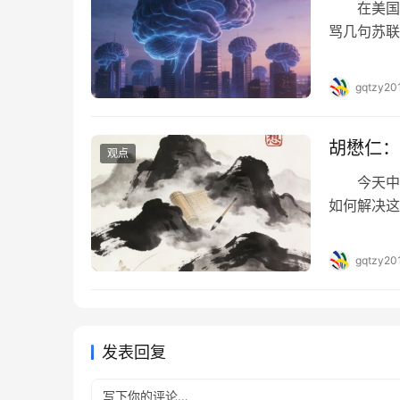
在美国的
骂几句苏联
gqtzy20
胡懋仁：
观点
今天中国
如何解决这
的办法能够
决，不能
gqtzy20
当前，有一
药，很多有
发表回复