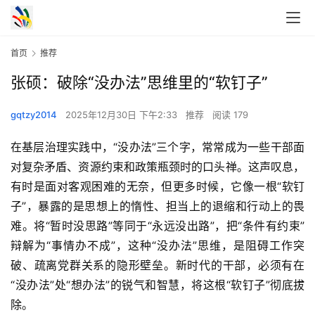
首页
推荐
张硕：破除“没办法”思维里的“软钉子”
gqtzy2014
2025年12月30日 下午2:33
推荐
阅读 179
在基层治理实践中，“没办法”三个字，常常成为一些干部面
对复杂矛盾、资源约束和政策瓶颈时的口头禅。这声叹息，
有时是面对客观困难的无奈，但更多时候，它像一根“软钉
子”，暴露的是思想上的惰性、担当上的退缩和行动上的畏
难。将“暂时没思路”等同于“永远没出路”，把“条件有约束”
辩解为“事情办不成”，这种“没办法”思维，是阻碍工作突
破、疏离党群关系的隐形壁垒。新时代的干部，必须有在
“没办法”处“想办法”的锐气和智慧，将这根“软钉子”彻底拔
除。