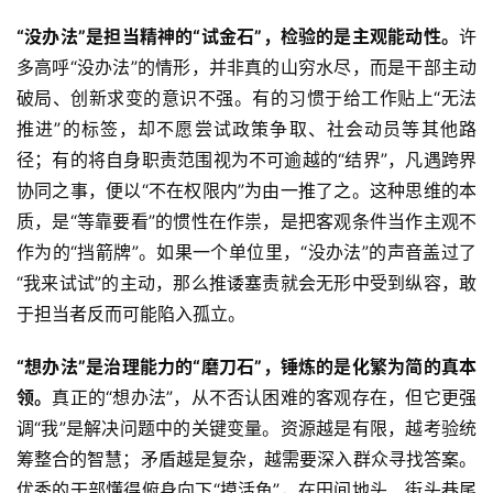
“没办法”是担当精神的“试金石”，检验的是主观能动性。
许
多高呼“没办法”的情形，并非真的山穷水尽，而是干部主动
破局、创新求变的意识不强。有的习惯于给工作贴上“无法
推进”的标签，却不愿尝试政策争取、社会动员等其他路
径；有的将自身职责范围视为不可逾越的“结界”，凡遇跨界
协同之事，便以“不在权限内”为由一推了之。这种思维的本
质，是“等靠要看”的惯性在作祟，是把客观条件当作主观不
作为的“挡箭牌”。如果一个单位里，“没办法”的声音盖过了
“我来试试”的主动，那么推诿塞责就会无形中受到纵容，敢
于担当者反而可能陷入孤立。
“想办法”是治理能力的“磨刀石”，锤炼的是化繁为简的真本
领。
真正的“想办法”，从不否认困难的客观存在，但它更强
调“我”是解决问题中的关键变量。资源越是有限，越考验统
筹整合的智慧；矛盾越是复杂，越需要深入群众寻找答案。
优秀的干部懂得俯身向下“摸活鱼”，在田间地头、街头巷尾