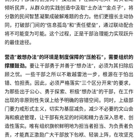
倾听民声，从群众的实践创造中汲取“土办法”“金点子”，将
分散的民间智慧凝聚成破解难题的合力。他们更擅长主动协
同，打破部门间的“信息孤岛”和“责任壁垒”，通过联动配合
将不可能变为可能。这个过程，正是干部治理能力实现跃升
的最佳途径。
营造“敢想办法”的环境是制度保障的“压舱石”，需要组织的
撑腰鼓劲。
要让干部勇于并善于“想办法”，必须为其扫除后
顾之忧。一些干部之所以不敢越雷池一步，根源在于怕出
错、怕担责。因此，必须严格落实“三个区分开来”的要求，
为那些出于公心、勇于探索、积极“想办法”的干部，在工作
首
页
出现的非原则性失误上给予明确的容错空间。同时，上级部
门要力戒形式主义，切实为基层减负，减少不必要的文山会
文
海和痕迹管理，让干部有充足的时间和精力去深入思考、创
章
造性落实。唯有组织旗帜鲜明地为担当者担当、为负责者负
分
责，才能真正激励广大干部放下包袱、轻装上阵，在攻坚克