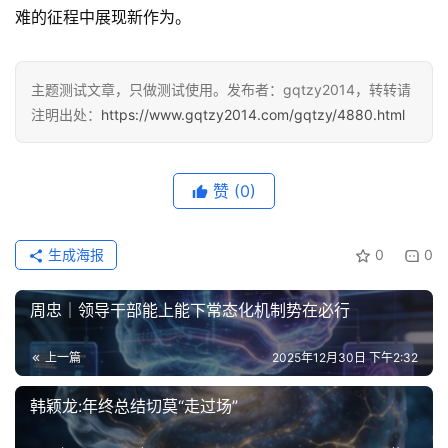
类
难的征程中展现新作为。
专
题
主题测试文章，只做测试使用。发布者：gqtzy2014，转转请
列
注明出处：
https://www.gqtzy2014.com/gqtzy/4880.html
表
快
赞
(0)
讯
生成海报
0
0
更
多
周忠｜领导干部能上能下常态化机制势在必行
页
面
上一篇
2025年12月30日 下午2:32
韩颖龙:年终总结切莫“走过场”