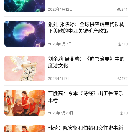
2026年1月12日
241
张建 郭晓婷：全球供应链重构视阈
下美欧的中亚关键矿产政策
2026年3月7日
119
刘余莉 聂菲璘：《群书治要》中的
廉洁文化
2026年1月7日
172
曹胜高：今本《诗经》出于鲁传乐
本考
2026年7月29日
19
韩琦：陈寅恪和伯希和交往史事新