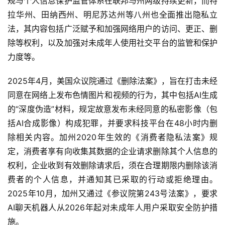
规与个人信息保护监管体系在联邦与州两级持续更新，而特
更
拉华州、田纳西州、明尼苏达州等八州也全面推出隐私立
多
法，其内容包括广泛赋予和加强网络用户的访问、更正、删
页
除等权利，以及加强对未成年人使用社交平台的监管和保护
面
力度等。
2025年4月，美国众议院通过《删除法案》，旨在打击未经
同意在网络上发布色情图片和视频的行为，其中包括AI生成
的“深度伪造”材料，规定故意发布未经同意的私密影像（包
括AI合成影像）构成犯罪，并要求科技平台在48小时内删
除相关内容。加州2020年生效的《消费者隐私法案》规
定，消费者享有向收集其数据的企业请求删除其个人信息的
权利，企业收到有效删除请求后，须在合理期限内删除该消
费者的个人信息，并通知其已采取的行动或拒绝理由。
2025年10月，加州又通过《参议院第243号法案》，要求
AI聊天机器人从2026年起对未成年人用户采取安全防护措
施。