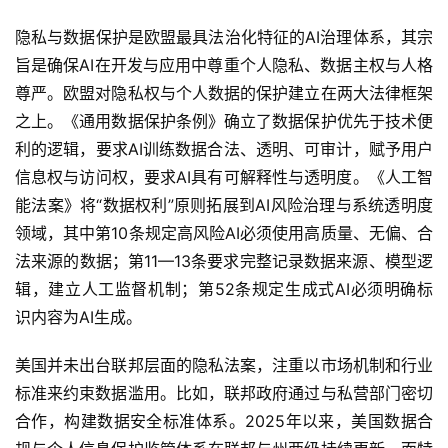
隐私与数据保护是欧盟最具法治化特征的AI治理体系，其宗
首
旨是确保AI在开发与应用中尊重个人隐私、数据主权与人格
页
尊严。欧盟对隐私权与个人数据的保护建立在两大法律框架
之上。《通用数据保护条例》确立了数据保护优先于技术便
文
利的逻辑，要求AI训练数据合法、透明、可审计，赋予用户
章
信息权与访问权，要求AI具有可解释性与透明度。《人工智
分
能法案》将“数据权利”原则拓展到AI风险治理与系统透明度
类
领域，其中第10条规定高风险AI必须使用高质量、无偏、合
法来源的数据；第11—13条要求完整记录数据来源、模型逻
专
题
辑，建立人工监督机制；第52条规定生成式AI必须明确标
列
识内容为AI生成。
表
美国并未出台联邦层面的隐私法案，注重以市场机制和行业
快
标准来约束数据滥用。比如，联邦政府通过与私营部门密切
讯
合作，构建数据安全标准体系。2025年以来，美国数据合