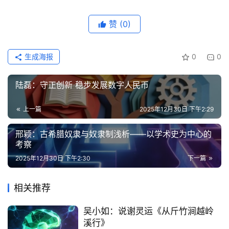
赞
(0)
生成海报
0
0
陆磊：守正创新 稳步发展数字人民币
上一篇
2025年12月30日 下午2:29
邢颖：古希腊奴隶与奴隶制浅析——以学术史为中心的
考察
2025年12月30日 下午2:30
下一篇
相关推荐
吴小如：说谢灵运《从斤竹涧越岭
溪行》