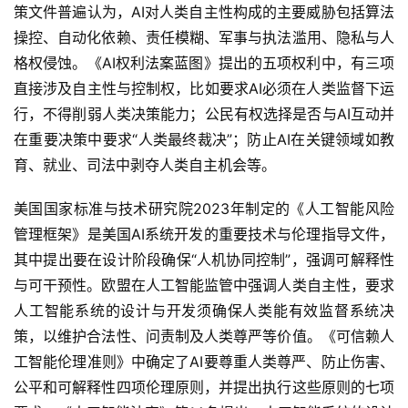
策文件普遍认为，AI对人类自主性构成的主要威胁包括算法
操控、自动化依赖、责任模糊、军事与执法滥用、隐私与人
格权侵蚀。《AI权利法案蓝图》提出的五项权利中，有三项
直接涉及自主性与控制权，比如要求AI必须在人类监督下运
行，不得削弱人类决策能力；公民有权选择是否与AI互动并
在重要决策中要求“人类最终裁决”；防止AI在关键领域如教
育、就业、司法中剥夺人类自主机会等。
美国国家标准与技术研究院2023年制定的《人工智能风险
管理框架》是美国AI系统开发的重要技术与伦理指导文件，
其中提出要在设计阶段确保“人机协同控制”，强调可解释性
与可干预性。欧盟在人工智能监管中强调人类自主性，要求
人工智能系统的设计与开发须确保人类能有效监督系统决
策，以维护合法性、问责制及人类尊严等价值。《可信赖人
工智能伦理准则》中确定了AI要尊重人类尊严、防止伤害、
公平和可解释性四项伦理原则，并提出执行这些原则的七项