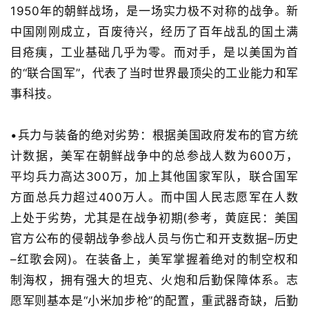
1950
年的朝鲜战场，是一场实力极不对称的战争。新
中国刚刚成立，百废待兴，经历了百年战乱的国土满
目疮痍，工业基础几乎为零。而对手，是以美国为首
的
“
联合国军
”
，代表了当时世界最顶尖的工业能力和军
事科技。
•
兵力与装备的绝对劣势
：根据
美国政府发布的官方统
计
数据，美军在朝鲜战争中的总参
战
人数
为
600
万，
平均兵力高达
300
万，加上其他国家军队，联合国军
方面总兵力超过
400
万人。而中国人民志愿军在人数
上处于劣势，尤其是在战争初期
(
参考，
黄庭民：美国
官方公布的侵朝战争参战人员与伤亡和开支数据
–
历史
–
红
歌会网
)
。在装备上，美军掌握着绝对的制空权和
制海权，拥有强大的坦克、火炮和后勤保障体系。志
愿军则基本是
“
小米加步枪
”
的配置，重武器奇缺，后勤