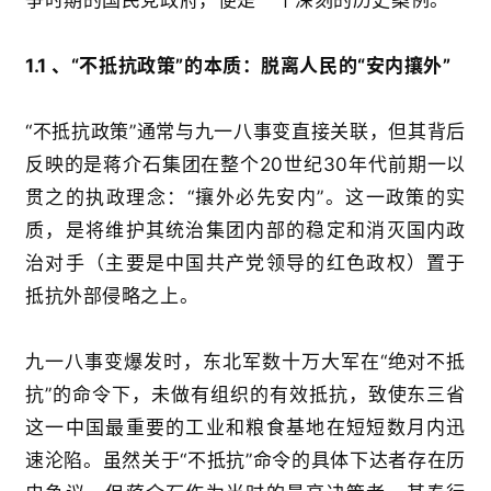
争时期的国民党政府，便是一个深刻的历史案例。
1.1 、“
不抵抗政策
”
的本质：脱离人民的
“
安内攘外
”‍
“
不抵抗政策
”
通常与九一八事变直接关联，但其背后
反映的是蒋介石集团在整个
20
世纪
30
年代前期
一
以
贯之的执政理念：
“
攘外必先安内
”
。这一政策的实
质，是将维护其统治集团内部的稳定和消灭国内政
治对手（主要是中国共产党领导的红色政权）置于
抵抗外部侵略之上
。
九一八事变爆发时，东北军数十万大军在
“
绝对不抵
抗
”
的命令下，未做有组织的有效抵抗，致使东三省
这一中国最重要的工业和粮食基地在短短数月内迅
速沦陷
。虽然关于
“
不抵抗
”
命令的具体下达者存在历