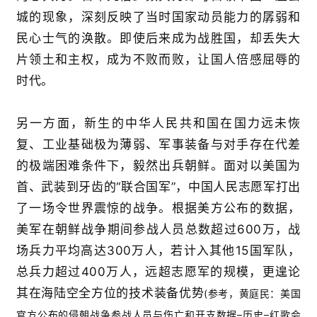
城的现象，深刻反映了当时国家动员能力的孱弱和
民心士气的涣散。
即使后来成为战胜国，却丢失大
片领土和主权，成为不败而败，让国人倍感屈辱的
时代。
另一方面，
新生的中华人民共和国在国力远未恢
复、工业基础极为薄弱、军事装备与对手
存在代差
的
极端困难条件下，毅然出兵朝鲜。面对以美国为
首、武装到牙齿的
“
联合国军
”
，中国人民志愿军打出
了一场令世界震惊的战争。根据美方公布的数据，
美军在朝鲜战争期间参战人员总数超过
600
万，战
场兵力平均高达
300
万人，若计入其他
15
国军队，
总兵力超过
400
万人，远超志愿军的规模，更遑论
其在海陆空全方位的技术装备优势
(
参考，
黄庭民：美国
官方公布的侵朝战争参战人员与伤亡和开支数据
–
历史
–
红
歌会