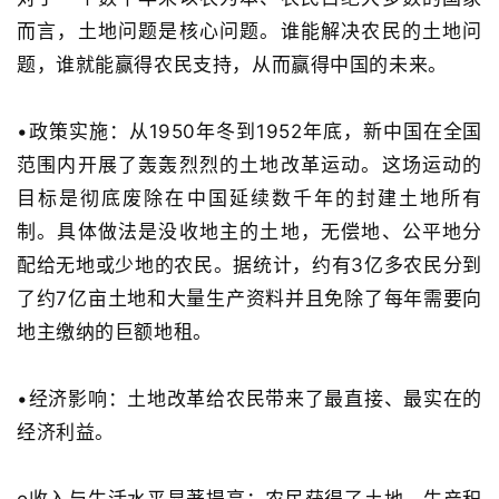
而言，土地问题是核心问题。谁能解决农民的土地问
题，谁就能赢得
农民支持，从而赢得
中国的未来。
•
政策实施
：从
1950
年冬到
1952
年底，新中国在全国
范围内开展了轰轰烈烈的土地改革运动。这场运动的
目标是彻底废除在中国延续数千年的封建土地所有
制
。具体做法是没收地主的土地，无偿地、公平地分
配给无地或少地的农民
。据统计，约有
3
亿多农民分到
了约
7
亿亩土地和大量生产资料
并且免除了每年需要向
地主缴纳的巨额地租。
•
经济影响
：土地改革给农民带来了最直接、最实在的
经济利益。