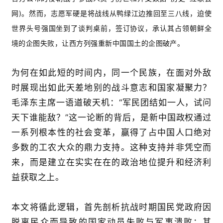
网
)
。然而，志愿军硬是将战线从鸭绿江边推回至三八线，迫使
世界头号强国坐到了谈判桌前
，签订协议，承认其占领朝鲜全
境的企图失败
，让西方列强重新中国国土的企图破产
。
为何在如此短的时间内，同一个民族，在面对外敌
时展现出如此天差地别的战斗意志和国家凝聚力？
毛泽东主席一语道破天机：
“
军民团结如一人，试问
天下谁能敌？
”
这一论断的背后，是新中国政权通过
一系列根本性的社会变革，赢
得了占中国人口绝对
多数的工农大众的鼎力支持。这种支持并非凭空而
来，而是建立在实实在在的政治地位提升和经济利
益获取之上。
本文
将循此逻辑，首先剖析抗战时期国民党政府因
脱离民众而导致的国家动员失败与军事溃败；其