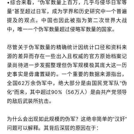
•
综合来看，
“
伪军数量上百万，几乎与侵华日军等
量
”
甚至超过日军，成为学界和历史研究中一个普遍
提及的观点。中国也因此被指为第二次世界大战
中，唯一
一个
伪军数量超过侵略军数量的国家
。
尽管关于伪军数量的精确统计因统计口径和资料来
源的差异而存在一些出入
且权威的官方原始档案记
录尚待进一步发掘整理
但伪军规模极其庞大这一历
史事实是毋庸置疑的。一个重要的数据来源指出，
全国
62
万余伪军中，绝大部分是由国民党军队
“
伪
化
”
而来，其中超过
90%
（
56
万人）是由共产党领导
的敌后武装所抗击
。
为什么会出现如此规模的伪军？这绝非简单的
“
汉奸
”
问题可以解释。其背后深层的原因在于：