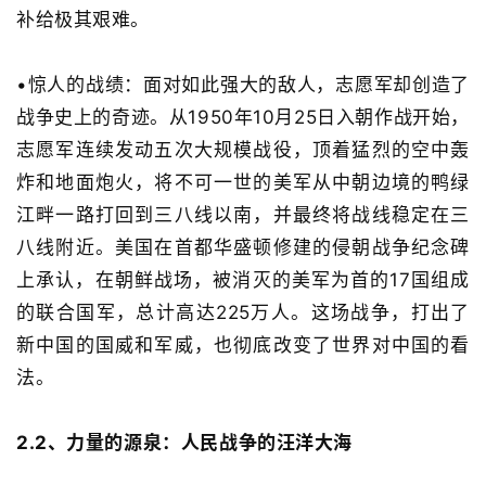
补给极其艰难。
•
惊人的战绩
：面对如此强大的敌人，志愿军却创造了
战争史上的奇迹。从
1950
年
10
月
25
日入朝作战开始，
志愿军连续发动五次大规模战役，顶着猛烈的空中轰
炸和地面炮火，将不可一世的美军从中朝边境的鸭绿
江畔一路打回到三八线以南，并最终将战线稳定在三
首
八线附近。
美国在首都华盛顿修建的侵朝战争纪念碑
页
上承认，在朝鲜战场，被消灭的美军为首的
1
7
国组成
文
的联合国军，总计高达
2
25
万人。
这场战争，打出了
章
新中国的国威和军威，也彻底改变了世界对中国的看
分
法。
类
2.2、
力量的源泉：人民战争的汪洋大海
专
题