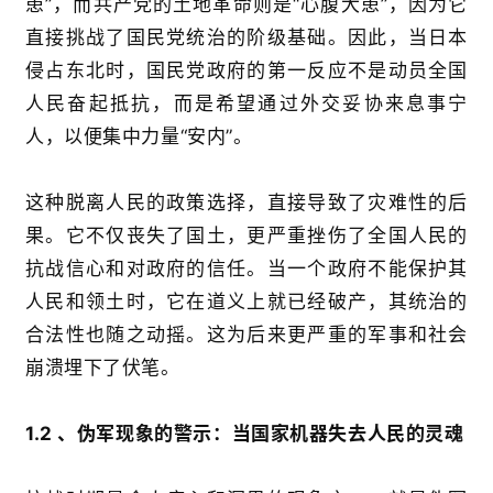
患
”
，而共产党的土地革命则是
“
心腹大患
”
，因为它
直接挑战了国民党统治的阶级基础。因此，当日本
侵占东北时，国民党政府的第一反应不是动员全国
人民奋起抵抗，而是希望通过外交妥协来息事宁
人，以便集中力量
“
安内
”
。
这种脱离人民的政策选择，直接导致了灾难性的后
果。它不仅丧失了国土，更严重挫伤了全国人民的
抗战信心和对政府的信任。当一个政府不能保护其
人民
和领土时，它在道义上就已经破产，其统治的
合法性也随之动摇。这为后来更严重的军事和社会
崩溃埋下了伏笔。
1.2 、
伪军现象的警示：当国家机器失去人民的灵魂