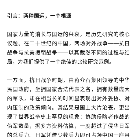
引言：两种国运，一个根源
国家力量的消长与国运的兴衰，是历史研究的核心
议题。在二十世纪的中国，两场对外战争
——
抗日
战争与抗美援朝战争
——
以其截然不同的过程与结
局，为我们提供了一个绝佳的比较研究范例。
一方面，抗日战争时期，由蒋介石集团领导的中华
民国政府，坐
拥国家
合法代表之名，拥有数量庞大
的军队，却在相当长的时间里表现
出对外
妥协、对
内压制的政策倾向
。其结果是国土大片沦丧，更出
现了世界战争史上罕见的现象：协助侵略者作战的
伪军数量，据多方资料估算，一度超过了侵华日军
的总兵力
。日军凭借少数兵力即可占领中国一座县