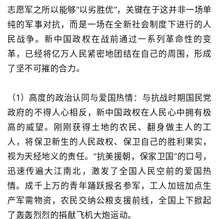
列
志愿军之所以能够
“
以劣胜优
”
，关键在于这并非一场单
表
纯的军事对抗，而是一场在全新社会制度下进行的人
民战争。新中国政权在战前通过一系列革命性的变
快
革，已经将亿万人民紧密地团结在自己的周围，形成
讯
了坚不可摧的合力。
更
多
（1）
高度的政治认同与爱国热情
：与抗战时期国民党
页
政府的不得人心相反，新中国政权在人民心中拥有极
面
高的威望。刚刚获得土地的农民、翻身做主人的工
人，将保卫新生的人民政权、保卫自己的胜利果实，
视为天经地义的责任。
“
抗美援朝，保家卫国
”
的口号，
迅速传遍大江南北，激发了全国人民空前的爱国热
情。成千上万的青年踊跃报名参军，工人加班加点生
产军需物资，农民交纳公粮支援前线，全国上下掀起
了轰轰烈烈的捐献飞机大炮运动。