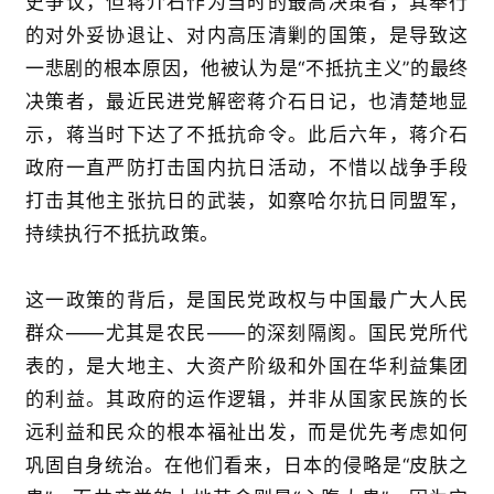
史争议，但蒋介石作为当时的最高决策者，其奉行
的对外妥协退让、对内高压清剿的国策，是导致这
一悲剧的根本原因，他被认为是
“
不抵抗主义
”
的最终
决策者
，最近民进党解密蒋介石日记，也清楚地显
示，
蒋
当时下达了不抵抗命令
。
此后六年，蒋介石
政府一直严防打击国内抗日活动，不惜以战争手段
打击其他主张抗日的武装，如察哈尔抗日同盟军
，
持续执行不抵抗政策
。
这一政策的背后，是国民党政权与中国
最
广大人民
群众
——
尤其是农民
——
的深刻隔阂。国民党所代
表的，是大地主、大资产阶级和外国在华利益集团
的利益。其政府的运作逻辑，并非从国家民族的长
远利益和民众的根本福祉出发，而是优先考虑如何
巩固自身统治。在他们看来，日本的侵略是
“
皮肤之