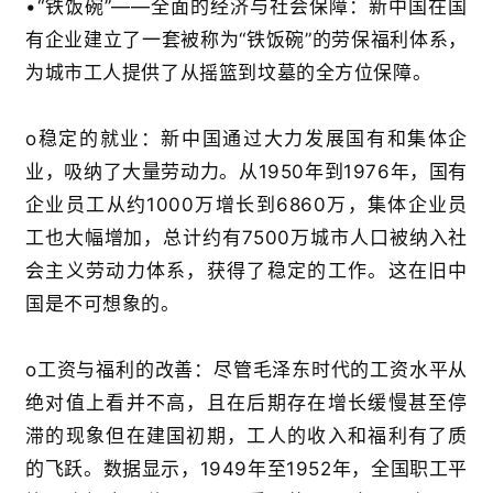
•
“
铁饭碗
”——
全面的经济与社会保障
：新中国在国
有企业建立了一套被称为
“
铁饭碗
”
的劳保福利体系，
为城市工人提供了从摇篮到坟墓的全方位保障。
o
稳定的就业
：新中国通过大力发展国有和集体企
业，吸纳了大量劳动力。从
1950
年到
1976
年，国有
企业员工从约
1000
万增长到
6860
万，集体企业员
工也大幅增加，总计约有
7500
万城市人口被纳入社
会主义劳动力体系，获得了稳定的工作
。这在旧中
国是不可想象的。
o
工资与福利的改善
：尽管毛泽东时代的工资水平从
绝对值上看并不高，且在后期存在增长缓慢甚至停
滞的现象
但在建国初期，工人的收入和福利有了质
的飞跃。数据显示，
1949
年至
1952
年，全国职工平