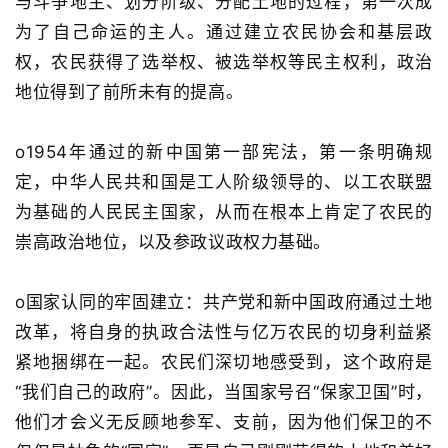
与斗争地主、划分阶级、分配土地的过程，第一次成
为了自己命运的主人。通过建立农民协会和基层政
权，农民获得了选举权、被选举权等民主权利，政治
地位得到了前所未有的提高
。
o
1
954
年通过的新中国第一部宪法，第一条明确规
定，
中华人民共和国是工人阶级领导的、以工农联盟
为基础的人民民主国家
，从而在根本上肯定了农民的
崇高政治地位，以及参政议政权力基础
。
o
国家认同的牢固建立
：共产党和新中国政府通过土地
改革，将自身的执政合法性与亿万农民的切身利益紧
紧地捆绑在一起。农民们深切地感受到，这个政府是
“
我们自己的政府
”
。因此，当国家号召
“
保家卫国
”
时，
他们才会义无反顾地参军、支前，因为他们保卫的不