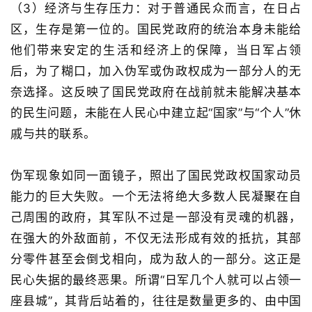
（3）
经济与生存压力
：对于普通民众而言，在日占
区，生存是第一位的。国民党政府的统治本身未能给
他们带来安定的生活和经济上的保障，当日军占领
后，为了糊口，加入伪军或伪政权成为一部分人的无
奈选择。这反映了国民党政府在战前就未能解决基本
的民生问题，未能在人民心中建立起
“
国家
”
与
“
个人
”
休
戚与共的联系。
伪军现象如同一面镜子，照出了国民党政权国家动员
能力的巨大失败。一个无法将绝大多数人民凝聚在自
己周围的政府，其军队不过是一部没有灵魂的机
器，
在强大的外敌面前，不仅无法形成有效的抵抗，其部
分零件甚至会倒戈相向，成为敌人的一部分。这正是
民心失据的最终恶果。所谓
“
日军几个人就可以占领一
座县城
”
，其背后站着的，往往是数量更多的、由中国