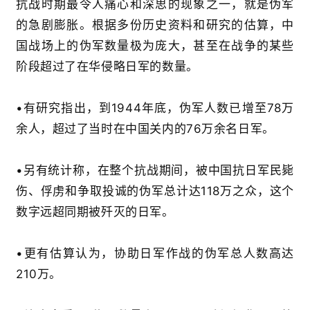
抗战时期最令人痛心和深思的现象之一，就是伪军
的急剧膨胀。根据多份历史资料和研究的估算，中
国战场上的伪军数量极为庞大，甚至在战争的某些
阶段超过了在华侵略日军的数量。
•
有研究指出，到
1944
年底，伪军人数已增至
78
万
余人，超过了当时在中国关内的
76
万余名日军
。
•
另有统计称，在整个抗战期间，被中国抗日军民毙
伤、俘虏和争取投诚的伪军总计达
118
万之众，这个
数字远超同期被歼灭的日军
。
•
更有估算认为，协助日军作战的伪军总人数高达
210
万
。