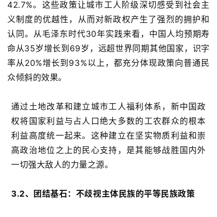
42.7%
。这些政策让城市工人阶级深切感受到社会主
义制度的优越性，从而对新政权产生了强烈的拥护和
认同。
从毛泽东时代
3
0
年实践来看，中国人均预期寿
命从
3
5
岁增长到
6
9
岁，远超世界同期其他国家，识字
率从
2
0
%
增长到
93
%
以上，都充分体现政策向普通民
众倾斜的效果。
通过土地改革和建立城市工人福利体系，新中国政
权将国家利益与占人口绝大多数的工农群众的根本
利益高度统一起来
。这种建立在坚实物质利益和崇
高政治地位之上的民心支持，是其能够战胜国内外
一切强大敌人的力量之源。
3.2、
团结基石：不歧视主体民族的平等民族政策