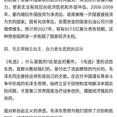
力，使其无法有效应对经济危机和外部冲击。2006-2009
文
年，委内瑞拉外国投资为净流出，是南美唯一外国直接投资
章
分
为负的国家。国有化改革后，急需资金的国家石油公司只得
类
借债维生，预计到2027年，将有927.5亿美元债务到期。这
种债务陷阱进一步削弱了国家经济主权。
专
题
四、毛主席独立自主、自力更生思想的启示
列
表
《毛选》，什么是我的?这是血的著作。《毛选》里的这些
东西，是群众教给我们的，是付出了流血牺牲的代价的。毛
快
泽东同志曾经这样形容自己的文章。在近代中国漫长革命斗
讯
争中形成的毛泽东思想，始终立足于因地制宜地解决本国实
际问题，才是第三世界国家治疗战争创伤、摆脱经济殖民的
更
良药。
多
页
面对新自由主义的渗透，毛泽东思想为我们提供了识别和抵
面