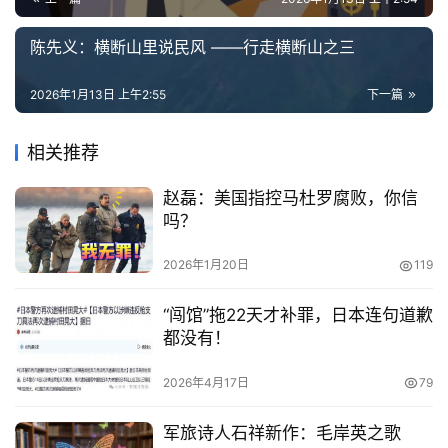
陈先义：横断山里说民风 ——行走横断山之三
2026年1月13日 上午2:55
下一篇
相关推荐
赵磊：美国指控马杜罗腐败，你信
吗？
2026年1月20日
119
“闯馆”拖22天才补罪，日本连句道歉
都没有！
2026年4月17日
79
军旅诗人石祥新作：毛岸英之歌