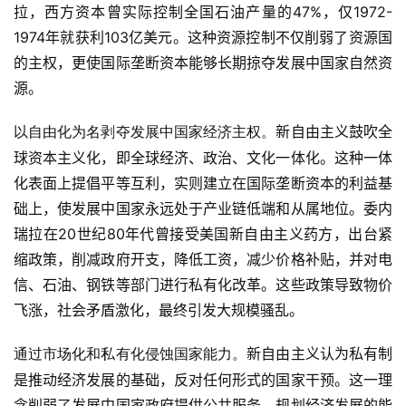
拉，西方资本曾实际控制全国石油产量的47%，仅1972-
1974年就获利103亿美元。这种资源控制不仅削弱了资源国
的主权，更使国际垄断资本能够长期掠夺发展中国家自然资
源。
新自由主义鼓吹全
以自由化为名剥夺发展中国家经济主权。
球资本主义化，即全球经济、政治、文化一体化。这种一体
化表面上提倡平等互利，实则建立在国际垄断资本的利益基
础上，使发展中国家永远处于产业链低端和从属地位。委内
瑞拉在20世纪80年代曾接受美国新自由主义药方，出台紧
缩政策，削减政府开支，降低工资，减少价格补贴，并对电
信、石油、钢铁等部门进行私有化改革。这些政策导致物价
飞涨，社会矛盾激化，最终引发大规模骚乱。
新自由主义认为私有制
通过市场化和私有化侵蚀国家能力。
首
是推动经济发展的基础，反对任何形式的国家干预。这一理
页
念削弱了发展中国家政府提供公共服务、规划经济发展的能