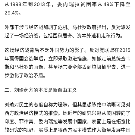
从1998年到2013年，委内瑞拉贫困率从49%下降至
29.4%。
外部干涉与经济战加剧了危机。马杜罗政府指出，反对派发
起了一场经济战，包括囤积居奇、资本外逃和走私行为。
这场经济战背后不乏外国势力的影子。反对党联盟在2015
年赢得国会选举后，立即采取激进措施，如撤走前总统查韦
斯和马杜罗的画像，甚至扬言要全部丢到垃圾桶里去，进一
步激化了政治矛盾。
二、刘瑜药方的本质是新自由主义
刘瑜对民主的态度自称为暧昧，但其思想脉络中清晰可见对
西方政治经济模式的推崇。她近年的研究兴趣从美国转向了
印度、菲律宾、委内瑞拉等发展中国家，表面上是在拓宽比
较研究的视野，实质上是将西方民主模式作为衡量发展中国