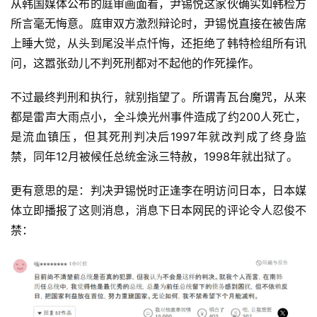
从韩国媒体公布的庭审画面看，尹锡悦这家伙确实如韩检方
所言毫无悔意。庭审双方激烈辩论时，尹锡悦直接在被告席
上睡大觉，从头到尾没半点忏悔，还拒绝了韩特检组所有讯
问，这嚣张劲儿不判死刑都对不起他的作死操作。
不过最终判刑和执行，就别指望了。所谓青瓦台魔咒，从来
都是雷声大雨点小，全斗焕光州事件造成了约200人死亡，
是流血镇压，但其死刑判决后1997年就改判成了终身监
首
禁，同年12月被候任总统金泳三特赦，1998年就出狱了。
页
更有意思的是：判决尹锡悦时正逢李在明访问日本，日本媒
文
体立即播报了这则消息，消息下日本网民的评论令人忍俊不
章
禁：
分
类
专
题