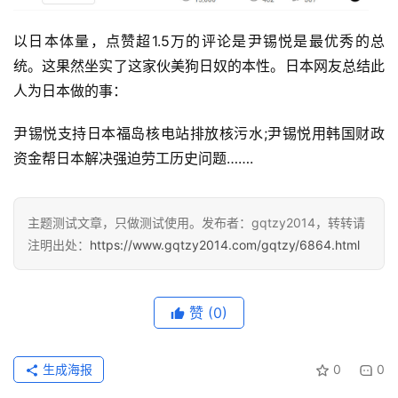
列
表
以日本体量，点赞超1.5万的评论是尹锡悦是最优秀的总
统。这果然坐实了这家伙美狗日奴的本性。日本网友总结此
快
人为日本做的事：
讯
尹锡悦支持日本福岛核电站排放核污水;尹锡悦用韩国财政
更
资金帮日本解决强迫劳工历史问题…….
多
页
面
主题测试文章，只做测试使用。发布者：gqtzy2014，转转请
注明出处：
https://www.gqtzy2014.com/gqtzy/6864.html
赞
(0)
生成海报
0
0