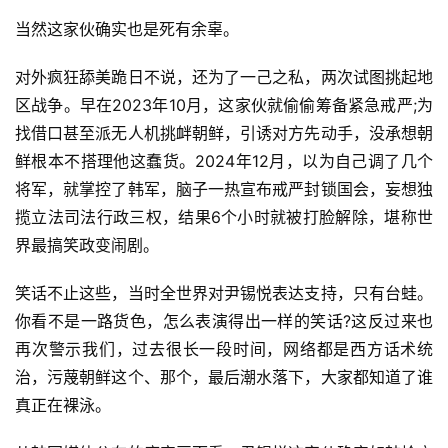
当然这家伙确实也是死有余辜。
对外疯狂舔美跪日不说，还为了一己之私，两次试图挑起地
区战争。早在2023年10月，这家伙就偷偷筹备紧急戒严;为
找借口甚至派无人机挑衅朝鲜，引诱对方先动手，没承想朝
鲜根本不搭理他这蠢货。2024年12月，以为自己调了几个
将军，就掌控了韩军，脑子一热宣布戒严封锁国会，妄想独
揽立法司法行政三权，结果6个小时就被打脸解除，堪称世
界最搞笑政变闹剧。
笑话不止这些，当时全世界对尹锡悦表达支持，只有台蛙。
你看不是一路货色，怎么表演得出一样的笑话?这反过来也
再次警示我们，过去很长一段时间，网络都是西方话术统
治，污蔑朝鲜这个、那个，最后潮水落下，大家都知道了谁
真正在裸泳。