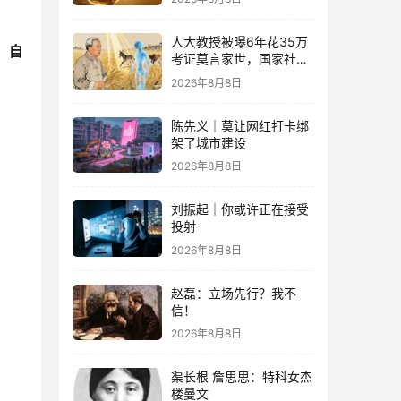
人大教授被曝6年花35万
、自
考证莫言家世，国家社科
基金重点项目、结项等级
2026年8月8日
优
陈先义｜莫让网红打卡绑
架了城市建设
2026年8月8日
刘振起｜你或许正在接受
投射
2026年8月8日
赵磊：立场先行？我不
信！
2026年8月8日
渠长根 詹思思：特科女杰
楼曼文