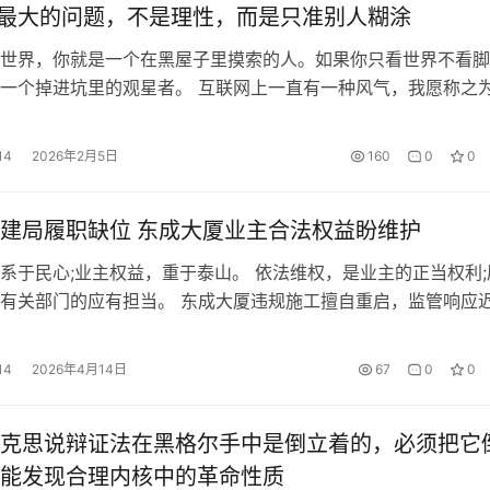
”最大的问题，不是理性，而是只准别人糊涂
世界，你就是一个在黑屋子里摸索的人。如果你只看世界不看脚
一个掉进坑里的观星者。 互联网上一直有一种风气，我愿称之
。 不管你在聊什么，总少不了一群人阴魂不散地挑事。当你看
治理拉胯、基建效率低下或者金融系统暴雷，并忍不住指点两句
14
2026年2月5日
160
0
0
冷笑着跳出来说：看这些有什么用?你一个月赚多少钱?操心人
自己过得…
建局履职缺位 东成大厦业主合法权益盼维护
系于民心;业主权益，重于泰山。 依法维权，是业主的正当权利;
有关部门的应有担当。 东成大厦违规施工擅自重启，监管响应
位， 让全体业主的合法权益悬而未决，也让基层治理的公信力
们始终相信法治、相信组织，只愿问题有人管、诉求有回应、公
14
2026年4月14日
67
0
0
将事实经过如实反映，恳请上级关注、依法处置，还业主一个公
克思说辩证法在黑格尔手中是倒立着的，必须把它
能发现合理内核中的革命性质