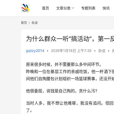
首页
文章分类
专题列表
快讯
首页
杂谈
为什么群众一听“搞活动”，第一
gqtzy2014
•
2026年1月18日 上午7:26
•
杂谈
•
原来很多时候，并不需要那么多中间环节。
昨晚和一位在基层工作的亲戚吃饭，他一杯酒下
间他们自掏腰包计划组织一场篮球赛事，还没开
他很委屈，说钱是自己掏的，贪什么污?
当时人多，我不想让他难堪，我没有追问。但回
了。