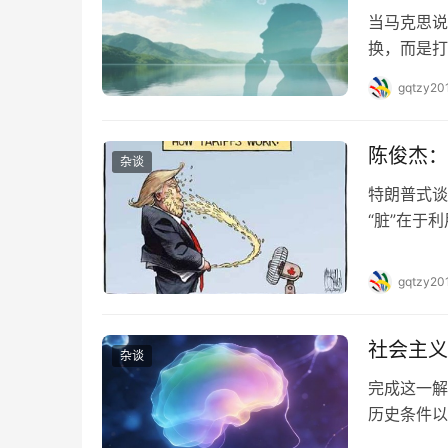
当马克思说
换，而是打
本论》第一
gqtzy20
尔手中神秘
一般运动形
外壳中的合
陈俊杰：
杂谈
特朗普式谈
“脏”在于
“脏”，不
主导的高压
gqtzy20
式谈判看似
用不确定性
社会主义
杂谈
完成这一解
历史条件以
迫的阶级认