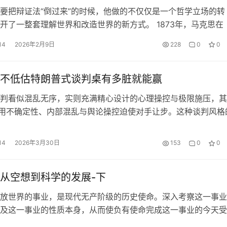
要把辩证法“倒过来”的时候，他做的不仅仅是一个哲学立场的转
开了一整套理解世界和改造世界的新方式。 1873年，马克思在
卷第二版的跋文中写下了一段后来被反复引用的话：辩证法在黑
14
2026年2月9日
228
0
0
化了，但这决没有妨碍他第一个全面地、有意识地叙述了辩证法
式。辩证法在他那里是倒立着的。必须把它倒过来，才能发现神
理内…
不低估特朗普式谈判桌有多脏就能赢
判看似混乱无序，实则充满精心设计的心理操控与极限施压，其
利用不确定性、内部混乱与舆论操控迫使对手让步。这种谈判风格
在于违反规则，而在于重构规则，尤其是要将国际谈判变成一场个
心理战，中国对特朗普“料敌从宽”才有可能赢到谈判桌上。 特
14
2026年3月30日
153
0
0
混乱无序，实则充满精心设计的心理操控与极限施压，其脏在于
、内…
从空想到科学的发展-下
放世界的事业，是现代无产阶级的历史使命。深入考察这一事业
及这一事业的性质本身，从而使负有使命完成这一事业的今天受
识到自己的行动的条件和性质，这就是无产阶级运动的理论表现