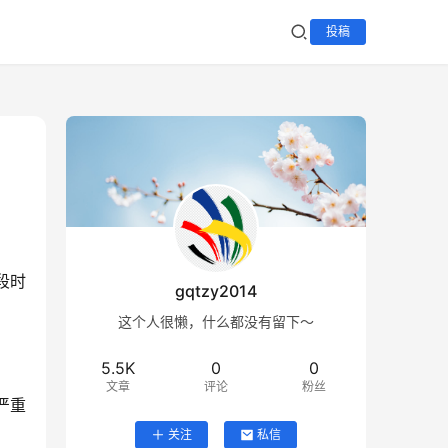
投稿
段时
gqtzy2014
这个人很懒，什么都没有留下～
5.5K
0
0
文章
评论
粉丝
严重
关注
私信