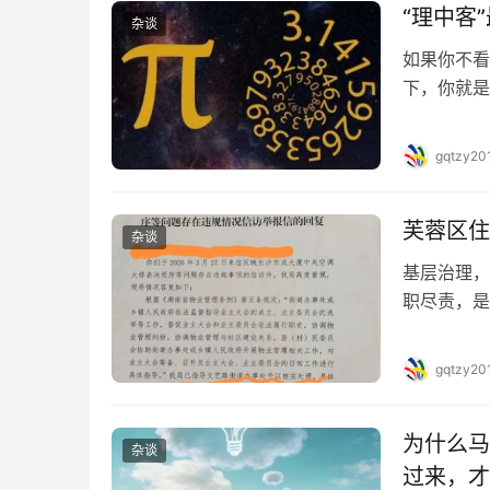
“理中客
杂谈
如果你不看
下，你就是
力优越感病
外某些社会
gqtzy20
时，他们会
不如看看你
芙蓉区住
杂谈
基层治理，
职尽责，是
缓、推诿缺
考验。 我
gqtzy20
得见。 现
芙蓉区住…
为什么马
杂谈
过来，才