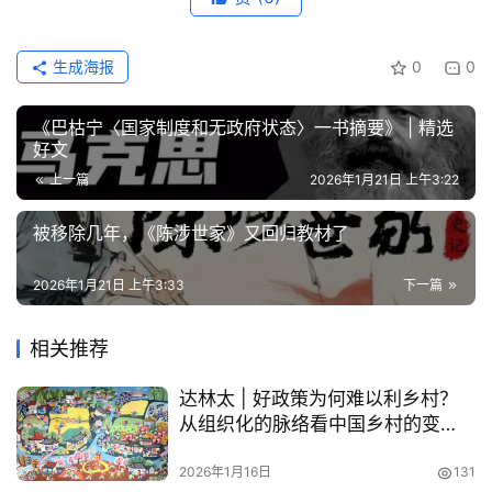
生成海报
0
0
《巴枯宁〈国家制度和无政府状态〉一书摘要》 | 精选
好文
上一篇
2026年1月21日 上午3:22
被移除几年，《陈涉世家》又回归教材了
2026年1月21日 上午3:33
下一篇
相关推荐
达林太 | 好政策为何难以利乡村？
从组织化的脉络看中国乡村的变
迁、困境与未来
2026年1月16日
131