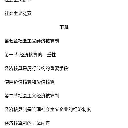
首
社会主义竞赛
页
下册
文
章
第七章社会主义经济核算制
分
类
第一节 经济核算的二重性
经济核算是厉行节约的重要手段
专
题
使用价值核算和价值核算
列
表
第二节社会主义经济核算制
快
经济核算制是管理社会主义企业的经济制度
讯
经济核算制的具体内容
更