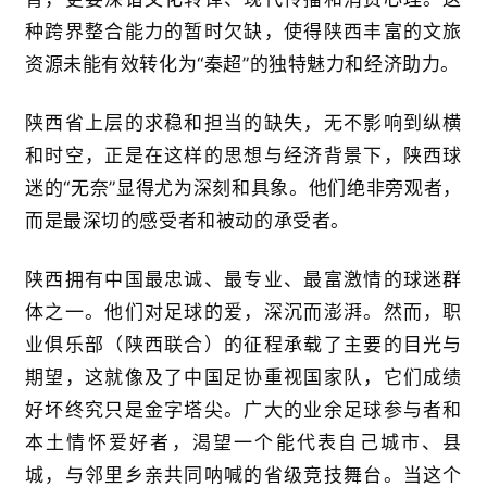
种跨界整合能力的暂时欠缺，使得陕西丰富的文旅
资源未能有效转化为“秦超”的独特魅力和经济助力。
陕西省上层的求稳和担当的缺失，无不影响到纵横
和时空，正是在这样的思想与经济背景下，陕西球
迷的“无奈”显得尤为深刻和具象。他们绝非旁观者，
而是最深切的感受者和被动的承受者。
陕西拥有中国最忠诚、最专业、最富激情的球迷群
体之一。他们对足球的爱，深沉而澎湃。然而，职
业俱乐部（陕西联合）的征程承载了主要的目光与
期望，这就像及了中国足协重视国家队，它们成绩
好坏终究只是金字塔尖。广大的业余足球参与者和
本土情怀爱好者，渴望一个能代表自己城市、县
城，与邻里乡亲共同呐喊的省级竞技舞台。当这个