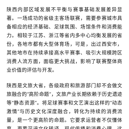
陕西内部区域发展不平衡与赛事基础发展差异显
著。一场成功的省级主客场联赛，需要参赛城市具
备相应的经济基础、足球氛围、场馆条件和消费能
力。相较于江苏、浙江等省内多中心均衡发展的省
份，各地市都有大型体育场，可是，出过西安市，
其他地市在持续承接高水平赛事、吸引大规模跨区
消费人流方面，面临更大挑战，影响了联赛整体商
业价值的评估与开发。
陕西是文旅大省，各级政府和旅游部门却不会做文
旅融合的“高阶命题”，文旅产业长期依赖于历史遗迹
等“静态资源”。将足球赛事和文艺演出这样的“动态
激情”与历史文化深度融合，转化为持续的消费流
量，是一个更高阶的命题。它要求运营者不仅懂体
育，更要深谙文化转译、现代传播和消费心理。这