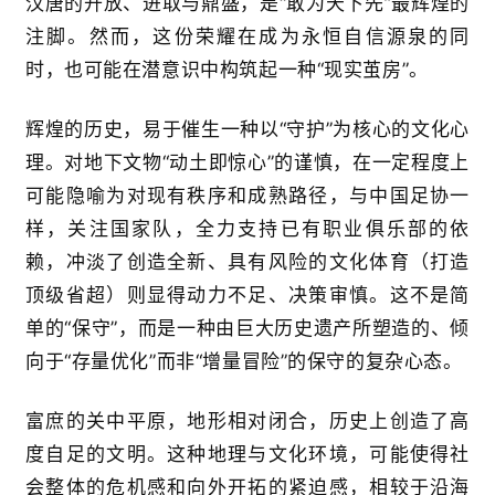
汉唐的开放、进取与鼎盛，是“敢为天下先”最辉煌的
注脚。然而，这份荣耀在成为永恒自信源泉的同
时，也可能在潜意识中构筑起一种“现实茧房”。
辉煌的历史，易于催生一种以“守护”为核心的文化心
理。对地下文物“动土即惊心”的谨慎，在一定程度上
可能隐喻为对现有秩序和成熟路径，与中国足协一
样，关注国家队，全力支持已有职业俱乐部的依
赖，冲淡了创造全新、具有风险的文化体育（打造
顶级省超）则显得动力不足、决策审慎。这不是简
单的“保守”，而是一种由巨大历史遗产所塑造的、倾
向于“存量优化”而非“增量冒险”的保守的复杂心态。
富庶的关中平原，地形相对闭合，历史上创造了高
度自足的文明。这种地理与文化环境，可能使得社
会整体的危机感和向外开拓的紧迫感，相较于沿海