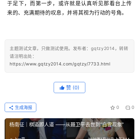
于足下，而第一步，或许就是认真听见那看台上传
来的、充满期待的叹息，并将其视为行动的号角。
主题测试文章，只做测试使用。发布者：gqtzy2014，转转
请注明出处：
https://www.gqtzy2014.com/gqtzy/7733.html
赞
(0)
生成海报
0
0
杨南征｜棋道即人道 ——从聂卫平去世到“白雪现象”