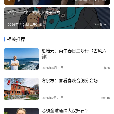
上一篇
2026年1月21日 上午7:14
劝学——致亲爱的小猴子一号
2026年1月21日 上午7:15
下一篇
相关推荐
忽培元：丙午春日三沙行（古风六
韵）
2026年4月19日
80
方宗根：喜看春晚合肥分会场
2026年2月20日
110
必须全球通缉大汉奸石平