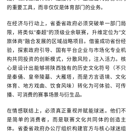
的重要工具，而非仅仅是体育部门的业务。
在经济与行动上，省委省政府必须突破单一部门局
限，将类似“秦超”的顶级业余联赛，升维定位为“文
旅体商”融合发展的区域战略项目。借鉴成功省份经
验，探索政府引导、国有平台企业与市场化专业机
构共同投资的创新模式，分散风险，注入活力。核
心是设计出能够将陕西独有的历史文化符号（不只
是秦俑、皇帝陵墓、大雁塔，而是方言语境、文化
体育、地方戏曲、饮食风味）转化为可体验、可传
播、可消费的赛事场景与衍生品。
在情感联结上，必须真正重视并赋能球迷。他们不
是简单的消费者，而是联赛文化共同体的创造主
体。省委省政府办公厅组织构建官方与核心球迷组