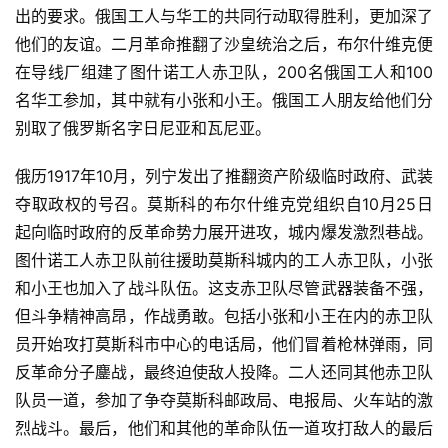
出的要求。俄国工人与华工的共同行动取得胜利，更加深了
他们的友谊。二月革命推翻了沙皇统治之后，布尔什维克便
在导线厂组建了图什诺工人赤卫队，200名俄国工人和100
名华工参加，其中就有小张和小王。俄国工人朋友给他们分
别取了俄罗斯名字日尼亚和瓦尼亚。
俄历1917年10月，列宁发出了推翻资产阶级临时政府、武装
夺取政权的号召。莫斯科的布尔什维克党组织自10月25日
起向临时政府的反革命势力展开进攻，城内爆发激烈巷战。
图什诺工人赤卫队前往援助莫斯科城内的工人赤卫队，小张
和小王也加入了战斗队伍。这支赤卫队尽管武器装备不强，
但斗争精神高昂，作战勇敢。包括小张和小王在内的赤卫队
员开始攻打莫斯科市中心的电话局，他们冒着枪林弹雨，同
反革命分子鏖战，最终迫使敌人投降。二人还同其他赤卫队
队员一道，参加了争夺莫斯科邮政局、电报局、火车站的激
烈战斗。最后，他们和其他的革命队伍一道攻打敌人的最后