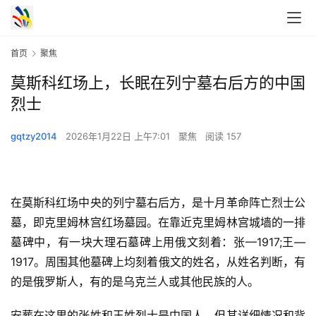
首页
聚焦
莫斯科红场上，长眠在列宁墓右后方的中国
烈士
gqtzy2014
2026年1月22日 上午7:01
聚焦
阅读 157
在莫斯科红场中央的列宁墓右后方，是十月革命阵亡烈士公
墓，即克里姆林宫红场墓园。在靠近克里姆林宫城墙的一排
墓碑中，有一块大理石墓碑上用俄文刻着：张—1917;王—
1917。周围其他墓碑上均刻着俄文的姓名，从姓名判断，有
的是俄罗斯人，有的是乌克兰人或其他民族的人。
安葬在这里的张姓和王姓烈士是中国人，但其详细情况和背