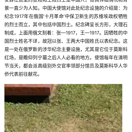
景一直少为人知。中国大使馆对此处纪念设施的介绍是：为
纪念1917年在俄国‘十月革命’中保卫新生的苏维埃政权牺牲
的烈士而立，其中包括中国烈士。纪念碑呈长方形，大理石
制成，上面用俄文刻着：张—1917，王—1917。因牺牲的中
国烈士姓名不详，故冠以张、王两大中国姓氏以表纪念。这
是一处在俄罗斯的涉华纪念主要设施，尤其是它位于莫斯科
红场，是瞻仰列宁墓之后人人必看的地方。使馆每年在清明
节当天，都会派高级别外交官率领部分馆员及莫斯科华人华
侨代表前往献花。