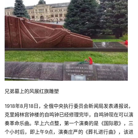
分
类
专
题
列
表
快
讯
兄弟墓上的风展红旗雕塑
更
多
1918年8月18日，全俄中央执行委员会新闻局发表通报说，
页
面
克里姆林宫钟楼的自鸣钟已经修理完毕，自鸣钟现在可以演
奏革命乐曲。早上六点整，第一个演奏的是《国际歌》，三
个小时后，即上午9点，演奏庄严的《葬礼进行曲》，该进