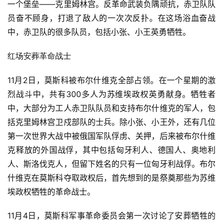
一个堡垒——克里姆林宫。反革命武装负隅顽抗，赤卫队队
员奋不顾身，打退了敌人的一次次反扑。在这场浴血奋战
中，赤卫队的很多队员，包括小张、小王英勇牺牲。
红场安葬革命战士
11月2日，莫斯科被布尔什维克全部占领。在一个星期的激
烈战斗中，共有300多人为苏维埃政权英勇献身。牺牲者
中，大部分为工人赤卫队队员和支持布尔什维克的军人，包
括克里姆林宫卫戍部队的士兵。除小张、小王外，还有几位
第一次世界大战中被俄国军队俘虏、关押，后来被布尔什维
克释放的外国战俘，其中包括匈牙利人、德国人、奥地利
人、斯洛伐克人，但留下姓名的只有一位匈牙利战俘。布尔
什维克在莫斯科夺取政权后，首先想到的是祭奠那些为苏维
埃政权牺牲的革命战士。
11月4日，莫斯科军事革命委员会第一次讨论了安葬牺牲的