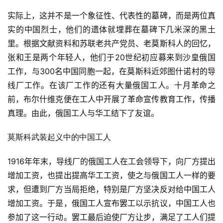
实际上，这并不是一个象征性、代表性的墓碑，而是两位真
实的中国烈士，他们的遗体就埋葬在墓碑下几米深的黑土
里。根据文献资料和苏联老共产党员、老莫斯科人的回忆，
张和王是两个年轻人，他们于20世纪初应募来到沙皇俄国
工作，与300名中国同胞一起，在莫斯科近郊图什诺村的导
线厂工作。在该厂工作的还有大量俄国工人。十月革命之
前，布尔什维克便在工人中开展了革命宣传教育工作，传播
真理。由此，俄国工人与华工结下了友谊。
莫斯科武装起义中的中国工人
1916年年末，导线厂的俄国工人在工会领导下，向厂方提出
增加工资，也提出提高华工工资，使之与俄国工人一样的要
求，但遭到厂方当局拒绝，特别是厂方坚决反对给中国工人
增加工资。于是，俄国工人宣布罢工以示抗议，中国工人也
参加了这一行动。罢工最后迫使厂方让步，满足了工人们提