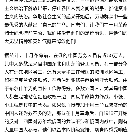
十月革命先进战士纪念碑揭幕仪式，旨在把各国人民从帝国
主义统治下解放出来，停止各国人民之间的战争，推翻资本
主义的统治。争取社会主义的起义开始后，劳动群众中一些
最优秀的人献出了自己的生命。同志们，让我们在十月革命
烈士纪念碑前宣誓：我们将沿着他们的足迹前进，用他们的
大无畏精神和英雄气概来悼念他们!
据统计，十月革命前，在俄的中国劳务人员有近50万人，
其中大多数是来自中国东北和山东的务工人员，有一部分华
人在远东地区务工，还有大量华工在俄国的欧洲地区务工，
如在乌克兰修建铁路，在西伯利亚修建西伯利亚大铁路。由
于布尔什维克的宣传工作做得好，多数外国人，尤其是中国
人都坚定地站在红色政权一边，同反革命势力作战。小张、
小王就是其中的代表。如果说直接参加十月革命武装暴动的
中国人还为数不多的话，那么在十月革命后，自1918年开始
的反对十四国对苏维埃俄国的武装干涉和俄国内战中，则有
大量中国人参与。他们以基本的阶级觉悟、切身的感受响应