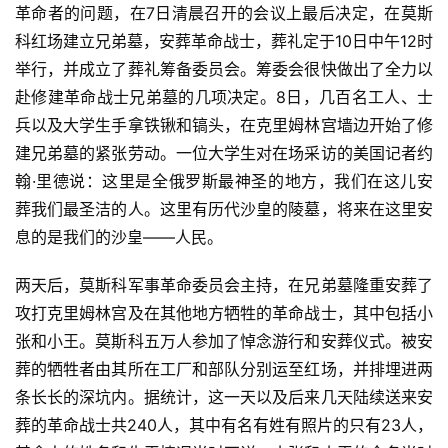
革命者的问题，在7日清晨召开的会议上最后决定，在莫斯
科红场建立兄弟墓，安葬革命战士，葬礼定于10日中午12时
举行，并成立了葬礼筹备委员会。筹委会很快做出了全力以
赴修建革命战士兄弟墓的几项决定。8日，几百名工人、士
兵以及大学生手拿铁锹和镐头，在克里姆林宫墙边开始了修
建兄弟墓的紧张劳动。一位大学生对在场采访的美国记者约
翰·里德说：这里是全俄罗斯最神圣的地方，我们在这儿安
葬我们最圣洁的人。这里有历代沙皇的陵墓，将来在这里安
息的是我们的沙皇——人民。
两天后，莫斯科军事革命委员会主持，在兄弟墓隆重安葬了
攻打克里姆林宫及在其他地方牺牲的革命战士，其中包括小
张和小王。莫斯科五万人参加了悼念游行和安葬仪式。被安
葬的牺牲者由其所在工厂和部队分别运至红场，并排埋进两
条长长的深坑内。据统计，这一天以及后来几天陆续送来安
葬的革命战士共240人，其中有名有姓有照片的只有23人，