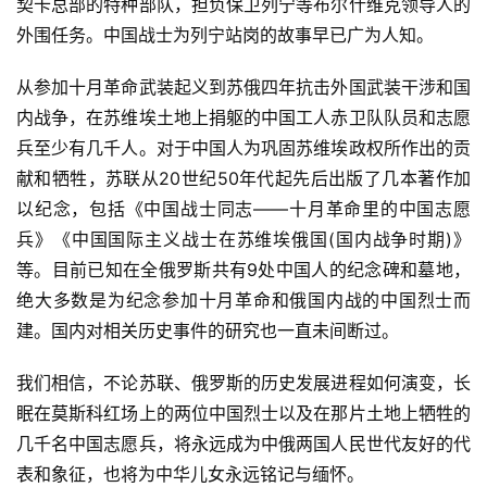
契卡总部的特种部队，担负保卫列宁等布尔什维克领导人的
外围任务。中国战士为列宁站岗的故事早已广为人知。
从参加十月革命武装起义到苏俄四年抗击外国武装干涉和国
内战争，在苏维埃土地上捐躯的中国工人赤卫队队员和志愿
兵至少有几千人。对于中国人为巩固苏维埃政权所作出的贡
献和牺牲，苏联从20世纪50年代起先后出版了几本著作加
以纪念，包括《中国战士同志——十月革命里的中国志愿
兵》《中国国际主义战士在苏维埃俄国(国内战争时期)》
等。目前已知在全俄罗斯共有9处中国人的纪念碑和墓地，
绝大多数是为纪念参加十月革命和俄国内战的中国烈士而
建。国内对相关历史事件的研究也一直未间断过。
我们相信，不论苏联、俄罗斯的历史发展进程如何演变，长
眠在莫斯科红场上的两位中国烈士以及在那片土地上牺牲的
几千名中国志愿兵，将永远成为中俄两国人民世代友好的代
表和象征，也将为中华儿女永远铭记与缅怀。