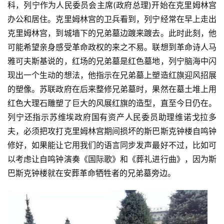
科，列宁作为人民委员会主席(政府总理)开始在克里姆林宫
办公和居住。克里姆林宫的卫兵看到，列宁经常在早上走出
克里姆林宫，到城墙下的兄弟墓边踱来踱去。此时此刻，他
可能希望亲身感受革命政权的来之不易。联想到革命诗人马
雅可夫斯基说的，红场的兄弟墓是红色墓地，列宁脑海中闪
现出一个生动的想法，他指示在兄弟墓上塑造红旗迎风招展
的塑像。苏联政府在后来整修兄弟墓时，果然在墓土堆上用
红色大理石雕塑了巨大的风展红旗的造型，直至今日仍在。
列宁还指示苏维埃政府国有资产人民委员助理维诺戈拉多
夫，必须把攻打克里姆林宫期间损坏的斯巴斯克钟楼自鸣钟
修好，如果能让它用我们的语言同步发声最好不过，比如可
以考虑让自鸣钟演奏《国际歌》和《葬礼进行曲》，因为斯
首
巴斯克钟楼就在安葬革命牺牲者的兄弟墓旁边。
页
文
章