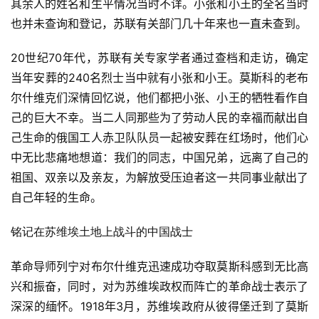
其余人的姓名和生平情况当时不详。小张和小王的全名当时
也并未查询和登记，苏联有关部门几十年来也一直未查到。
20世纪70年代，苏联有关专家学者通过查档和走访，确定
当年安葬的240名烈士当中就有小张和小王。莫斯科的老布
尔什维克们深情回忆说，他们都把小张、小王的牺牲看作自
己的巨大不幸。当二人同那些为了劳动人民的幸福而献出自
己生命的俄国工人赤卫队队员一起被安葬在红场时，他们心
中无比悲痛地想道：我们的同志，中国兄弟，远离了自己的
祖国、双亲以及亲友，为解放受压迫者这一共同事业献出了
自己年轻的生命。
铭记在苏维埃土地上战斗的中国战士
革命导师列宁对布尔什维克迅速成功夺取莫斯科感到无比高
兴和振奋，同时，对为苏维埃政权而阵亡的革命战士表示了
深深的缅怀。1918年3月，苏维埃政府从彼得堡迁到了莫斯