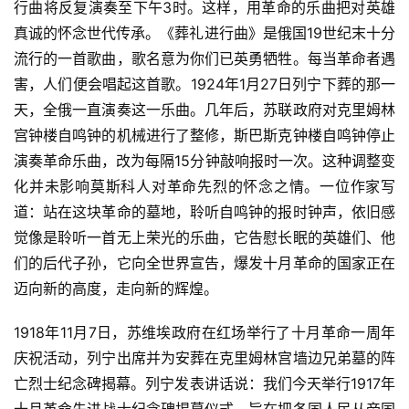
行曲将反复演奏至下午3时。这样，用革命的乐曲把对英雄
真诚的怀念世代传承。《葬礼进行曲》是俄国19世纪末十分
流行的一首歌曲，歌名意为你们已英勇牺牲。每当革命者遇
害，人们便会唱起这首歌。1924年1月27日列宁下葬的那一
天，全俄一直演奏这一乐曲。几年后，苏联政府对克里姆林
宫钟楼自鸣钟的机械进行了整修，斯巴斯克钟楼自鸣钟停止
演奏革命乐曲，改为每隔15分钟敲响报时一次。这种调整变
化并未影响莫斯科人对革命先烈的怀念之情。一位作家写
道：站在这块革命的墓地，聆听自鸣钟的报时钟声，依旧感
觉像是聆听一首无上荣光的乐曲，它告慰长眠的英雄们、他
们的后代子孙，它向全世界宣告，爆发十月革命的国家正在
迈向新的高度，走向新的辉煌。
1918年11月7日，苏维埃政府在红场举行了十月革命一周年
庆祝活动，列宁出席并为安葬在克里姆林宫墙边兄弟墓的阵
亡烈士纪念碑揭幕。列宁发表讲话说：我们今天举行1917年