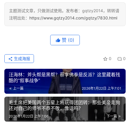
主题测试文章，只做测试使用。发布者：gqtzy2014，转转请
注明出处：
https://www.gqtzy2014.com/gqtzy/7830.html
赞
(0)
生成海报
0
0
汪海林：斧头帮是黑帮？蔡李佛拳是反派？这里藏着残
酷的“叙事战争”
上一篇
2026年1月22日 上午7:01
毛主席把美国两个五星上将玩得团团转：那些美帝走狗
还对自己的师爷不恭不敬，像话吗？
2026年1月22日 上午7:06
下一篇