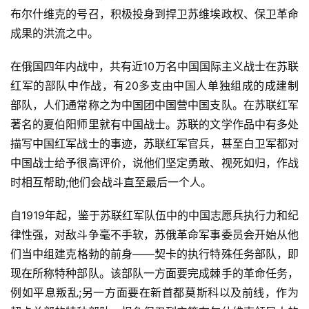
布尔什维克的号召，积极投身到捍卫苏维埃政权、保卫革命
成果的洪流之中。
在俄国四年内战中，共有近10万名中国国际主义战士在苏联
红军的部队中作战，有20多支由中国人单独组成的成建制
部队，人们通常称之为中国团中国营中国支队。在苏联红军
著名的夏伯阳师里就有中国战士。苏联的文学作品中有多处
描写中国红军战士的事迹，苏联红军官兵，甚至白卫军都对
中国战士给予很高评价，说他们坚定勇敢、视死如归，作战
时相互帮助;他们会战斗直至最后一个人。
自1919年起，鉴于苏联红军队伍中的中国志愿兵执行力和纪
律性强，对敌斗争毫不手软，苏俄革命军事委员会开始从他
们当中组建克格勃的前身——契卡的执行特殊任务部队，即
现在所称特种部队。该部队一方面要完成棘手的革命任务，
例如平息叛乱;另一方面要在新首都莫斯科以及前线，作为