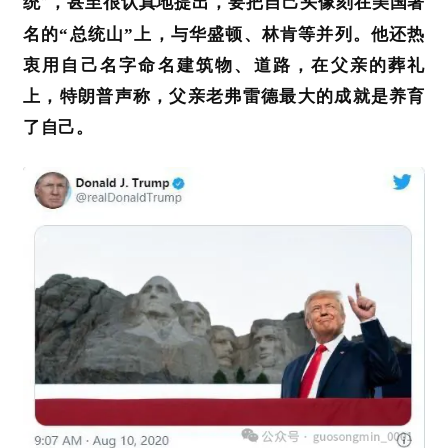
统
，
甚至很认真地提出，要把自己头像刻在美国著
”
名的
“总统山”上，与华盛顿、林肯等并列。他还热
衷用自己
名字
命名建筑物、道路，在
父亲
的
葬礼
上
，特朗普声称，
父亲
老弗雷德
最大
的
成就是养育
了
自己。