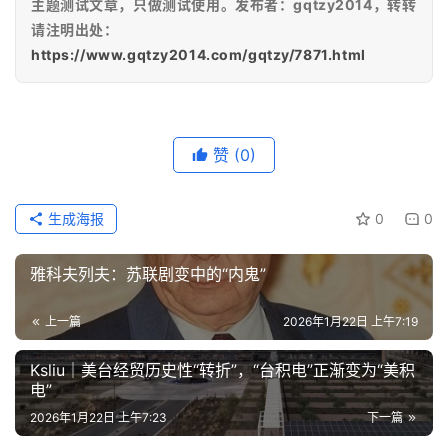
主题测试文章，只做测试使用。发布者：gqtzy2014，转转
请注明出处：
https://www.gqtzy2014.com/gqtzy/7871.html
赞
(0)
生成海报
0
0
雅科夫列夫：苏联剧变中的“内鬼”
上一篇
2026年1月22日 上午7:19
Ksliu｜美台经贸历史性“转折”，“台积电”正渐变为“美积
电”
2026年1月22日 上午7:23
下一篇