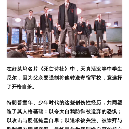
在好莱坞名片《死亡诗社》中，天真活泼等中学生
尼尔，因为父亲要强制将他转送寄宿军校，竟选择
了开枪自杀。
特朗普童年、少年时代的这些创伤性经历，
共同塑
造
了
其人格基础：以夸大自我防御被遗弃的恐惧
；
以
攻击与贬低掩盖自卑
；
以追求
被关注、被
崇拜与