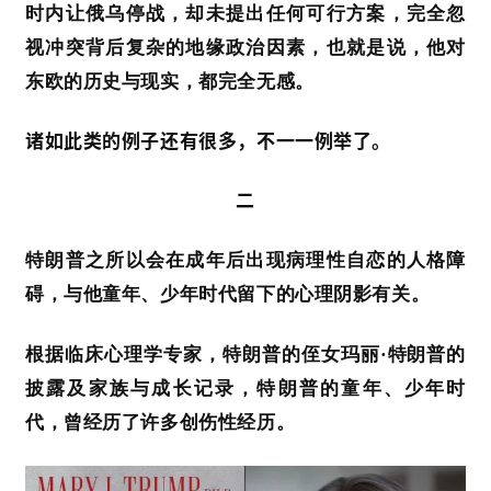
时内让俄乌停战，却未提出任何可行方案，完全忽
文
视冲突背后复杂的地缘政治因素，也就是说，他对
章
分
东欧的历史与现实，都完全无感。
类
诸如此类的例子还有很多，不一一例举了。
专
题
二
列
表
特朗普之所以会在成年后出现病理性自恋的人格障
碍，与他童年、少年时代留下的心理阴影有关。
快
讯
根据临床心理学专家，特朗普的侄女玛丽
·
特朗普
的
披露及家族与成长记录，特朗普
的童年
、少年时
更
多
代，曾经历了许多创伤性
经历
。
页
面