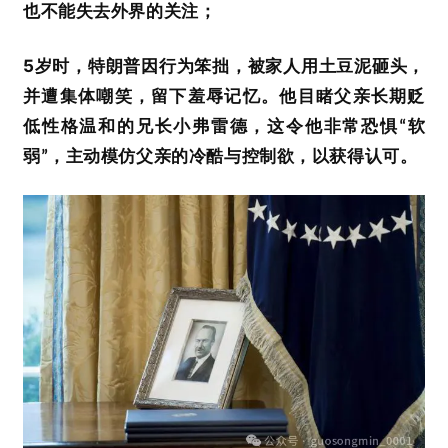
也不能失去外界的关注；
5
岁时
，特朗普因行为笨拙，
被家人用土豆泥砸头
，
并遭集体嘲笑，留下羞辱记忆
。他
目睹父亲长期贬
低
性格
温和的兄长
小
弗雷德，
这令他非常
恐惧
软
“
弱
，主动模仿父亲的冷酷与控制欲
，
以获
得
认可。
”