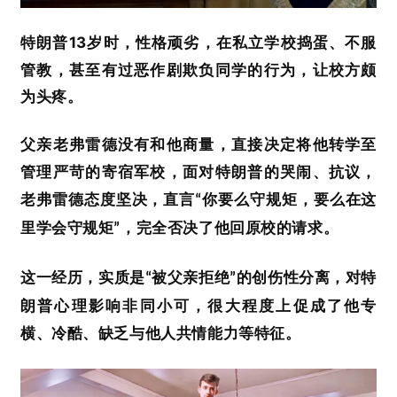
13
特朗普
岁时
，
性格顽劣，在私立学校捣蛋、不服
管教，甚至有过恶作剧欺负同学的行为，让校方颇
为头疼。
父亲老
弗雷德没有和他商量，直接决定将他转学至
管理严苛的寄宿军校，面对特朗普的哭闹、抗议，
老
弗雷德态度坚决，直言
你要么守规矩，要么在这
“
里学会守规矩
，完全否决了他回原校的请求。
”
这一经历，
实质是
被父亲拒绝
的创伤性分离
，对特
“
”
朗普心理影响非同小可，很大程度上促成了他专
横、冷酷、缺乏与他人共情能力等特征。