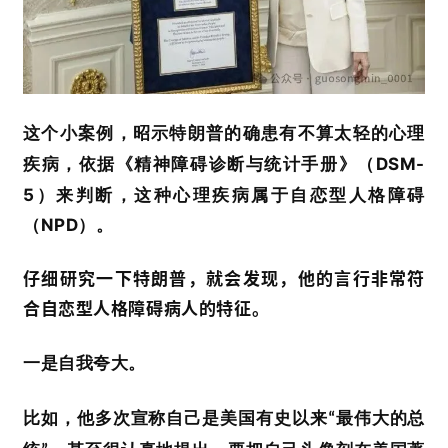
这个小案例，昭示特朗普的确患有不算太轻的心理
DSM-
疾病，
依据《精神障碍诊断与统计手册》（
5
）
来判断，这种心理疾病属于
自恋型人格障碍
NPD
（
）
。
仔细研究一下特朗普，就会发现，他的言行非常符
合自恋型人格障碍病人的特征。
一是
自我夸大
。
比如，他多次宣称自己是美国有史以来
最伟大
的
总
“