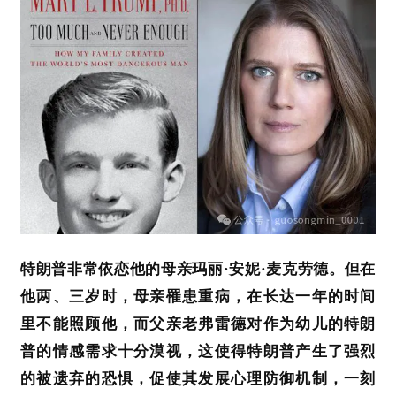
特朗普非常依恋他的母亲玛丽
·安妮·麦克劳德。但在
他两、三岁时，
母亲
罹患
重病
，在长达一年的时间
里不能照顾他，而
父亲
老
弗雷德对
作为
幼儿
的特朗
普的
情感需求
十分
漠视，
这使得特朗普
产生
了强烈
的
被遗弃的恐惧
，
促使其发展
心理
防御机制
，一刻