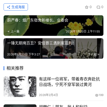
生成海报
0
0
蔚严春：烟厂东宿舍新楼长、业委会
上一篇
2026年1月23日 上午11:55
一锤无期掩百丑？安倍晋三遇刺案宣判！
2026年1月23日 下午3:27
下一篇
首
页
相关推荐
文
有这样一位将军，带着寿衣奔赴抗
章
日战场，宁死不穿军装过黄河
分
类
2026年2月4日
199
专