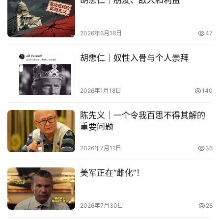
胡懋仁｜朋友、敌人和利益
题
列
2026年6月18日
47
表
胡懋仁｜奴性入骨与个人崇拜
快
讯
2026年1月18日
140
更
多
陈先义｜一个令我百思不得其解的
页
重要问题
面
2026年7月11日
36
美军正在“雌化”！
2026年7月30日
25