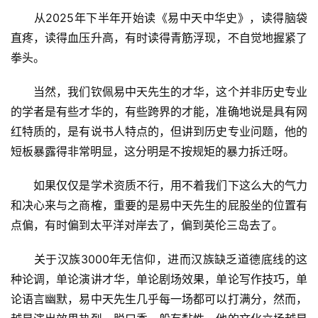
　　从2025年下半年开始读《易中天中华史》，读得脑袋
直疼，读得血压升高，有时读得青筋浮现，不自觉地握紧了
拳头。
　　当然，我们钦佩易中天先生的才华，这个并非历史专业
的学者是有些才华的，有些跨界的才能，准确地说是具有网
红特质的，是有说书人特点的，但讲到历史专业问题，他的
短板暴露得非常明显，这分明是不按规矩的暴力拆迁呀。
　　如果仅仅是学术资质不行，用不着我们下这么大的气力
和决心来与之商榷，重要的是易中天先生的屁股坐的位置有
点偏，有时偏到太平洋对岸去了，偏到英伦三岛去了。
　　关于汉族3000年无信仰，进而汉族缺乏道德底线的这
种论调，单论演讲才华，单论剧场效果，单论写作技巧，单
论语言幽默，易中天先生几乎每一场都可以打满分，然而，