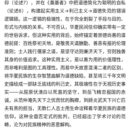
仰（论述7），并在《奠基者》中把道德简化为聪明的自私
（论述8），构建起实用主义→利己主义→道德失范的错误
逻辑链。这一逻辑的极端性，在于完全割裂了手段与目的、
形式与内核的关系。不可否认，华夏民间信仰确实带有一定
的世俗诉求，但这种实用的背后，始终锚定着崇德尚善的道
德前提：百姓祭祀天地，是敬畏天道酬勤、善恶有报的伦理
准则；士人践行儒家之道，是坚守达则兼济天下，穷则独善
其身的价值追求。这种实用主义，是以善为用的价值理性，
而非唯利是图的工具理性。而易中天故意混淆二者的区别，
将华夏民族的生存智慧曲解为道德缺陷，甚至将三千年文明
史描绘成一部缺乏底线的利己史，其极端性在于无视历史事
实——从屈原伏清白以死直的坚守，到岳飞精忠报国的赤
诚，从范仲淹先天下之忧而忧的胸襟，到顾炎武天下兴亡匹
夫有责的担当，无数仁人志士用生命诠释着华夏民族的道德
信仰。这种全盘否定式的批判，已经超出了学术讨论的范
畴，沦为对民族精神的恶意解构。