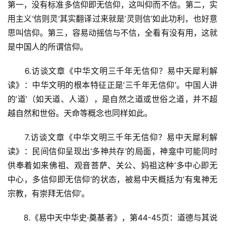
第一，没有标准多信仰即无信仰，这叫仰而不信。第二，实
用主义‘信则灵’其实翻译过来就是‘灵则信’如此功利，也好意
思叫信仰。第三，容易动摇信与不信，全看有没有用，这就
是中国人的所谓信仰。
　　6.访谈文章《中华文明三千年无信仰？易中天犀利解
读》：中华文明的根本特征正是‘三千年无信仰’。中国人讲
的‘道’（如天道、人道），是自然之道或世俗之道，并不超
越自然和世俗。天命等概念也同样如此。
　　7.访谈文章《中华文明三千年无信仰？易中天犀利解
读》：民间信仰呈现出‘多神共存’的局面，神龛中可能同时
供奉着如来佛祖、观音菩萨、关公、妈祖这种‘多中心即无
中心，多信仰即无信仰’的状态，被易中天概括为‘有鬼神无
宗教，有崇拜无信仰’。
　　8.《易中天中华史·奠基者》，第44-45页：道德与其说