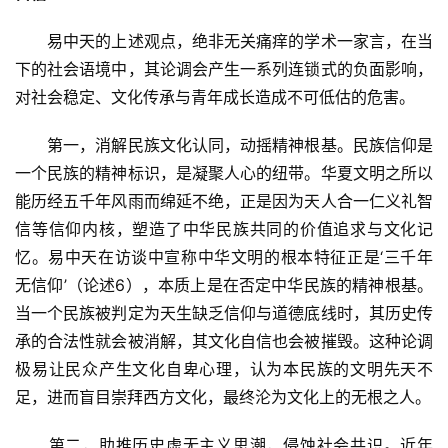
列
表
　　易中天的上述观点，绝非无关痛痒的学术一家言，在当
下的社会语境中，其论调会产生一系列连锁式的负面影响，
快
对社会稳定、文化传承与青年成长造成不可低估的危害。
讯
　　第一，消解民族文化认同，动摇精神根基。民族信仰是
更
一个民族的精神标识，是凝聚人心的纽带。华夏文明之所以
多
能历经五千年风雨而绵延不绝，正是因为天人合一仁义礼智
页
信等信仰内核，塑造了中华民族共同的价值追求与文化记
面
忆。易中天在访谈中宣称中华文明的根本特征正是‘三千年
无信仰’（论述6），本质上是在否定中华民族的精神根基。
当一个民族被判定为天生缺乏信仰与道德底线时，其历史传
承的合法性就会被消解，其文化自信也会被摧毁。这种论调
极易让民众产生文化自卑心理，认为本民族的文明先天不
足，进而盲目崇拜西方文化，最终沦为文化上的无根之人。
　　第二，助推历史虚无主义思潮，侵蚀社会共识。近年