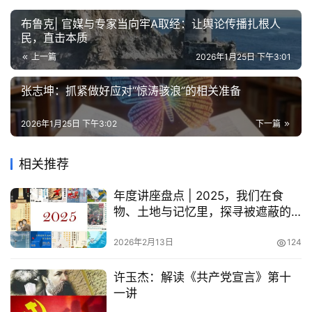
布鲁克| 官媒与专家当向牢A取经：让舆论传播扎根人
民，直击本质
上一篇
2026年1月25日 下午3:01
张志坤：抓紧做好应对“惊涛骇浪”的相关准备
2026年1月25日 下午3:02
下一篇
相关推荐
年度讲座盘点 | 2025，我们在食
物、土地与记忆里，探寻被遮蔽的
遗产
2026年2月13日
124
许玉杰：解读《共产党宣言》第十
一讲