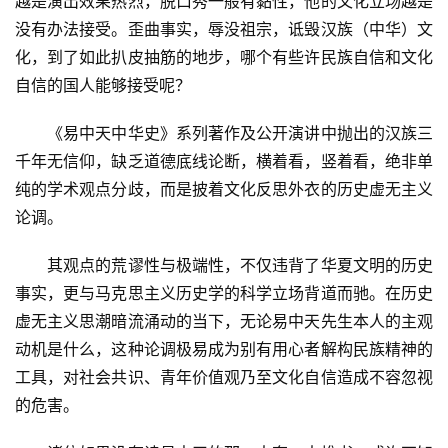
越是演出效果热烈，脱口秀一般有黏性，他的文化立场越是
没有办法接受。歪曲事实，辱没祖宗，诋毁汉族（中华）文
化，到了如此扒皮抽筋的地步，哪个有些许民族自信和文化
自信的国人能够接受呢？
　　《易中天中华史》系列著作及公开演讲中抛出的汉族三
千年无信仰，缺乏道德底线论断，横着看，竖着看，绝非单
纯的学术观点分歧，而是披着文化反思外衣的历史虚无主义
论调。
　　其观点的荒谬性与极端性，不仅违背了华夏文明的历史
事实，更与马克思主义历史学的科学立场背道而驰。在历史
虚无主义思潮暗流涌动的当下，无论易中天先生本人的主观
动机是什么，这种论调极易成为别有用心者解构民族精神的
工具，对社会共识、青年价值观乃至文化自信造成不容忽视
的危害。