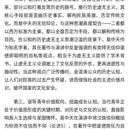
来，部分公知打着反思历史的旗号，推行历史虚无主义，其
核心手段就是歪曲历史事实、解构民族英雄、否定传统文
化。而易中天的无信仰论，与这种思潮高度契合——二者都
以西方标准为圭臬，都以全盘否定为手段，都以解构传统为
目的。在公知的历史虚无主义思潮泛滥的背景下，易中天作
为知名学者，其在著作与演讲中反复强调的有崇拜无信仰道
德即聪明的自私等观点，相当于为虚无主义提供了学术背
书，让虚无主义论调披上了文化反思的外衣，更具迷惑性与
煽动性。当这种观点广泛传播时，会混淆公众的历史认知，
让人们对民族的过去产生怀疑，进而侵蚀社会的主流价值共
识，破坏国家的文化安全。
　　第三，误导青年价值取向，扭曲成长认知。当代青年正
处于价值观形成的关键时期，对历史与文化的认知，直接影
响其人生选择与家国情怀。易中天在演讲中将汉族信仰概括
为仰而不信信而不仰（论述5），在著作中把道德简化为自