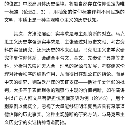
的位置》中脱离具体历史语境，将超自然存在信仰设定为唯
一标准（论述2、3），用抽象的信仰标准评判不同民族的
文明，本质上是一种主观唯心主义的历史认知。
　　其次，方法论层面：实事求是与主观臆断的对立。马克
思主义历史学强调实事求是，主张通过对历史文献、考古资
料的实证研究，还原历史的本来面目。马克思主义史学家研
究华夏信仰体系，会结合甲骨文、金文、先秦诸子典籍等史
料，分析祖先崇拜天人合一理念的起源与发展，考察儒家伦
理对社会秩序的维系作用，从而得出客观公正的结论。而易
中天的研究，则缺乏严谨的实证支撑——他对华夏信仰的批
判，大多基于表面现象的观察与主观的价值判断，如在演讲
中以广东人拜文昌菩萨担忧其懂英语为例（论述5），用个
别案例以偏概全，忽视了大量能够证明华夏民族具有深厚道
德信仰的历史事实。这种主观臆断的研究方法，与马克思主
义历史学的实证精神背道而驰。