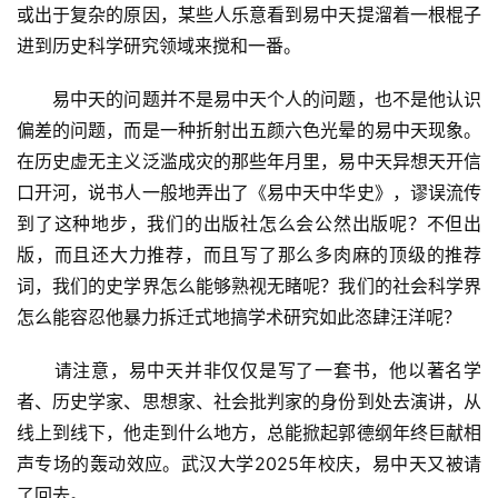
或出于复杂的原因，某些人乐意看到易中天提溜着一根棍子
进到历史科学研究领域来搅和一番。
　　易中天的问题并不是易中天个人的问题，也不是他认识
偏差的问题，而是一种折射出五颜六色光晕的易中天现象。
在历史虚无主义泛滥成灾的那些年月里，易中天异想天开信
口开河，说书人一般地弄出了《易中天中华史》，谬误流传
到了这种地步，我们的出版社怎么会公然出版呢？不但出
版，而且还大力推荐，而且写了那么多肉麻的顶级的推荐
词，我们的史学界怎么能够熟视无睹呢？我们的社会科学界
怎么能容忍他暴力拆迁式地搞学术研究如此恣肆汪洋呢？
　　请注意，易中天并非仅仅是写了一套书，他以著名学
者、历史学家、思想家、社会批判家的身份到处去演讲，从
线上到线下，他走到什么地方，总能掀起郭德纲年终巨献相
声专场的轰动效应。武汉大学2025年校庆，易中天又被请
了回去。