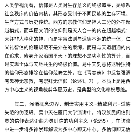
人类学视角看，信仰是人类对生存意义的终极追寻，是维系
社会秩序的价值内核，其形态受制于不同民族的生存环境、
生产方式与历史传统。西方的宗教信仰是神人二分的外在超
越模式，而华夏文明的信仰则是天人合一的内在超越模式：
天并非人格化的神，而是宇宙法则与道德本源的统一体，仁
义礼智信的伦理规范不是外在的束缚，而是与天道相通的内
在追求，修身齐家治国平天下的理想不是功利性的算计，而
是实现个体与天地共生的终极价值。易中天刻意将这种独特
的信仰形态排除在信仰范畴之外，在《青春志》中反复强调
有鬼神无宗教，有崇拜无信仰（论述1、7），本质上是用西
方中心主义的视角裁剪华夏历史，是典型的文化霸权思维。
　　其二，混淆概念边界，制造实用主义=精致利己=道德
失范的伪逻辑。易中天在厦门大学演讲中，将汉族民间信则
灵的信仰表达歪曲为灵则信的功利主义（论述5），在访谈
中进一步将多神崇拜解读为多中心即无中心，多信仰即无信