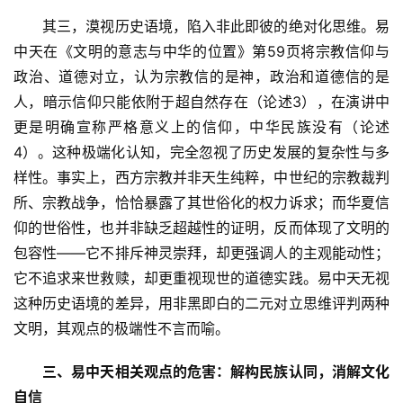
　　其三，漠视历史语境，陷入非此即彼的绝对化思维。易
中天在《文明的意志与中华的位置》第59页将宗教信仰与
政治、道德对立，认为宗教信的是神，政治和道德信的是
人，暗示信仰只能依附于超自然存在（论述3），在演讲中
更是明确宣称严格意义上的信仰，中华民族没有（论述
4）。这种极端化认知，完全忽视了历史发展的复杂性与多
样性。事实上，西方宗教并非天生纯粹，中世纪的宗教裁判
首
所、宗教战争，恰恰暴露了其世俗化的权力诉求；而华夏信
页
仰的世俗性，也并非缺乏超越性的证明，反而体现了文明的
包容性——它不排斥神灵崇拜，却更强调人的主观能动性；
文
章
它不追求来世救赎，却更重视现世的道德实践。易中天无视
分
这种历史语境的差异，用非黑即白的二元对立思维评判两种
类
文明，其观点的极端性不言而喻。
专
三、易中天相关观点的危害：解构民族认同，消解文化
题
自信