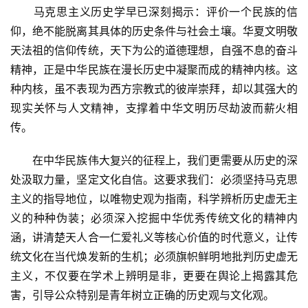
　　马克思主义历史学早已深刻揭示：评价一个民族的信
仰，绝不能脱离其具体的历史条件与社会土壤。华夏文明敬
天法祖的信仰传统，天下为公的道德理想，自强不息的奋斗
精神，正是中华民族在漫长历史中凝聚而成的精神内核。这
种内核，虽不表现为西方宗教式的彼岸崇拜，却以其强大的
现实关怀与人文精神，支撑着中华文明历尽劫波而薪火相
传。
　　在中华民族伟大复兴的征程上，我们更需要从历史的深
处汲取力量，坚定文化自信。这要求我们：必须坚持马克思
主义的指导地位，以唯物史观为指南，科学辨析历史虚无主
义的种种伪装；必须深入挖掘中华优秀传统文化的精神内
涵，讲清楚天人合一仁爱礼义等核心价值的时代意义，让传
统文化在当代焕发新的生机；必须旗帜鲜明地批判历史虚无
主义，不仅要在学术上辨明是非，更要在舆论上揭露其危
害，引导公众特别是青年树立正确的历史观与文化观。