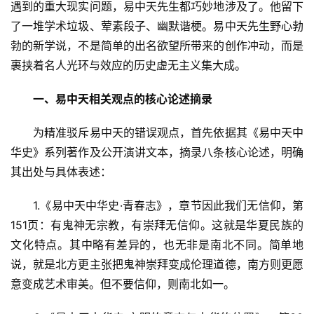
遇到的重大现实问题，易中天先生都巧妙地涉及了。他留下
了一堆学术垃圾、荤素段子、幽默谐梗。易中天先生野心勃
勃的新学说，不是简单的出名欲望所带来的创作冲动，而是
裹挟着名人光环与效应的历史虚无主义集大成。
一、易中天相关观点的核心论述摘录
　　为精准驳斥易中天的错误观点，首先依据其《易中天中
华史》系列著作及公开演讲文本，摘录八条核心论述，明确
其出处与具体表述：
　　1.《易中天中华史·青春志》，章节因此我们无信仰，第
151页：有鬼神无宗教，有崇拜无信仰。这就是华夏民族的
文化特点。其中略有差异的，也无非是南北不同。简单地
说，就是北方更主张把鬼神崇拜变成伦理道德，南方则更愿
意变成艺术审美。但不要信仰，则南北如一。