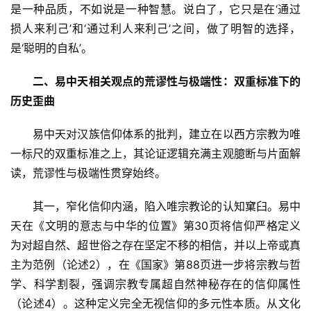
是一种品质，不如说是一种智慧。说白了，它只是在‘通过
损人来利己’和‘通过利人来利己’之间，做了明智的选择，
是‘聪明的自私’。
二、易中天相关观点的荒谬性与极端性：双重标准下的
历史歪曲
　　易中天对汉族信仰体系的批判，建立在以西方宗教为唯
一标尺的双重标准之上，其论证逻辑充满主观臆断与片面解
读，荒谬性与极端性贯穿始终。
　　其一，窄化信仰内涵，陷入唯宗教论的认知窠臼。易中
天在《文明的意志与中华的位置》第30页将信仰严格定义
为对超自然、超世俗之存在坚定不移的相信，并以上帝或真
主为范例（论述2），在《国家》第88页进一步将宗教与哲
学、科学割裂，强调宗教专属超自然神秘存在的信仰属性
（论述4）。这种定义完全无视信仰的多元性本质。从文化