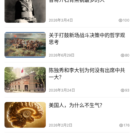
替蒋介石背黑锅最多的人
题
列
2026年3月4日
100
表
关于打鼓新场战斗决策中的哲学观
快
思考
讯
2026年6月29日
80
更
多
陈独秀和李大钊为何没有出席中共
页
一大？
面
2026年3月24日
93
美国人，为什么不生气？
2026年2月2日
176