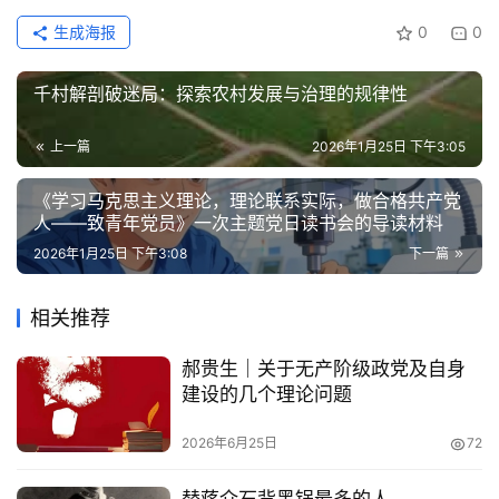
生成海报
0
0
千村解剖破迷局：探索农村发展与治理的规律性
上一篇
2026年1月25日 下午3:05
《学习马克思主义理论，理论联系实际，做合格共产党
人——致青年党员》一次主题党日读书会的导读材料
2026年1月25日 下午3:08
下一篇
首
页
相关推荐
文
郝贵生｜关于无产阶级政党及自身
章
建设的几个理论问题
分
类
2026年6月25日
72
专