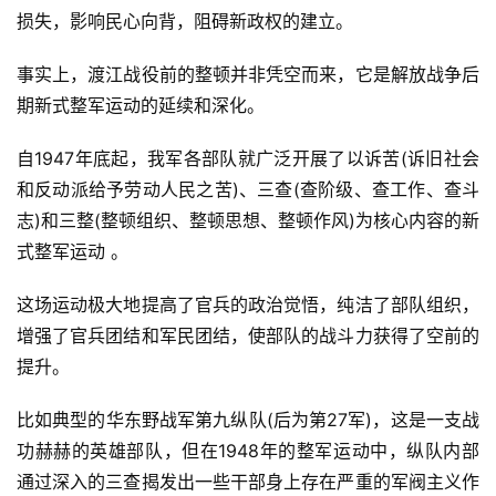
损失，影响民心向背，阻碍新政权的建立。
事实上，渡江战役前的整顿并非凭空而来，它是解放战争后
期新式整军运动的延续和深化。
自1947年底起，我军各部队就广泛开展了以诉苦(诉旧社会
和反动派给予劳动人民之苦)、三查(查阶级、查工作、查斗
志)和三整(整顿组织、整顿思想、整顿作风)为核心内容的新
式整军运动 。
这场运动极大地提高了官兵的政治觉悟，纯洁了部队组织，
增强了官兵团结和军民团结，使部队的战斗力获得了空前的
提升。
比如典型的华东野战军第九纵队(后为第27军)，这是一支战
功赫赫的英雄部队，但在1948年的整军运动中，纵队内部
通过深入的三查揭发出一些干部身上存在严重的军阀主义作