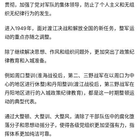
题
贯彻，加强了党对军队的集体领导，防止了个人主义和无组
列
织无纪律行为的发生。
表
进入1949年，面对渡江决战和解放全国的新任务，整军运
快
动的重点亦随之调整。
讯
除了继续解决思想、作风和组织问题外，更加突出了政策纪
更
律教育和入城准备。
多
页
例如周口整训(淮海战役后，第二、三野战军在以周口为中
面
心的地区进行休整)和丹阳整训(渡江战役后，第三野战军在
丹阳地区进行的入城政策纪律教育)，都是这一时期整顿运
动的典型代表。
通过大整顿、大整训、大整风，清除了干部队伍中的腐化堕
落分子和思想动摇分子，使得各级党组织更加坚强有力，指
挥体系更加纯洁可靠。