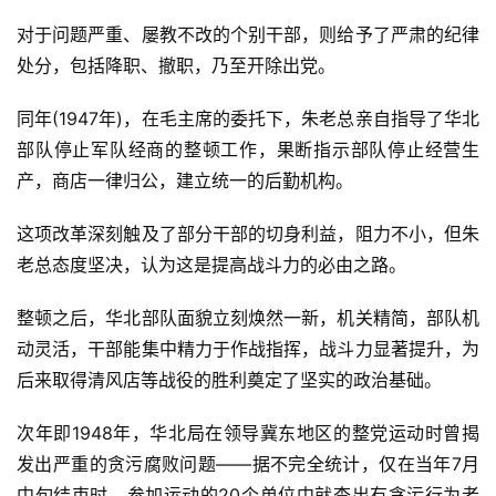
对于问题严重、屡教不改的个别干部，则给予了严肃的纪律
处分，包括降职、撤职，乃至开除出党。
同年(1947年)，在毛主席的委托下，朱老总亲自指导了华北
部队停止军队经商的整顿工作，果断指示部队停止经营生
产，商店一律归公，建立统一的后勤机构。
这项改革深刻触及了部分干部的切身利益，阻力不小，但朱
老总态度坚决，认为这是提高战斗力的必由之路。
整顿之后，华北部队面貌立刻焕然一新，机关精简，部队机
动灵活，干部能集中精力于作战指挥，战斗力显著提升，为
后来取得清风店等战役的胜利奠定了坚实的政治基础。
次年即1948年，华北局在领导冀东地区的整党运动时曾揭
发出严重的贪污腐败问题——据不完全统计，仅在当年7月
中旬结束时，参加运动的20个单位中就查出有贪污行为者