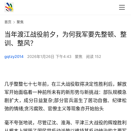
首页
聚焦
当年渡江战役前夕，为何我军要先整顿、整
训、整风？
gqtzy2014
2026年1月26日 下午4:43
聚焦
阅读 152
几乎整整七十七年前，在三大战役取得决定性胜利后，解放
军开始面临着一种前所未有的新形势与新挑战：部队规模急
剧扩大，成分日益复杂;部分官兵滋生了居功自傲、纪律松
弛的情绪;贪污腐败、官僚主义等现象亦开始抬头
毫不夸张地说，尽管辽沈、淮海、平津三大战役的辉煌胜利
从根本上摧毁了国民党反动派赖以维持其反动统治的主要军