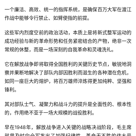
一个廉洁、高效、统一的指挥系统，是确保百万大军在渡江
作战中能够令行禁止、如臂使指的前提。
这些军内烈度空前的政治活动，本质上是将新式整军运动的
成功经验与新的革命形势和任务紧密结合的产物，绝非一次
常规的休整，而是一场深刻的自我革命和灵魂洗礼。
它在解放战争即将取得全国胜利的关键历史节点，敏锐地洞
察并果断地解决了部队内部因胜利而滋生的各种潜在危机，
如同一座巨大的熔炉，将百万雄师淬炼得更加纯粹、坚强和
锋利。
其对部队士气、凝聚力和战斗力的提升是全面性的、根本性
的，作用绝不亚于一场大规模的战役胜利。
早在1948年，解放战争进入关键的战略决战阶段，毛主席
就曾及时向全军发出了加强纪律性，革命无不胜的伟大号