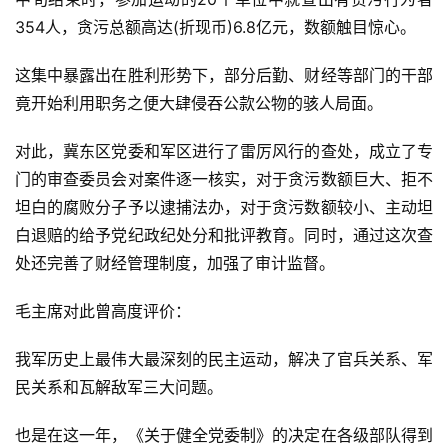
354人，贪污总额高达(折现币)6.8亿元，数额触目惊心。
这集中暴露出在胜利形势下，部分后勤、财经等部门的干部
竟开始利用职务之便大肆侵吞公款公物的骇人局面。
对此，冀东区党委和军区进行了雷厉风行的查处，成立了专
门的审查委员会对案件逐一核实，对于贪污数额巨大、拒不
坦白的腐败分子予以逮捕法办，对于贪污数额较小、主动坦
首
白退赔的给予党纪政纪处分和批评教育。同时，通过这次查
页
处还完善了财经管理制度，加强了审计监督。
文
毛主席对此曾高度评价：
章
分
我军历史上最伟大最深刻的民主运动，解决了官兵关系、军
类
民关系和瓦解敌军三大问题。
专
也是在这一年，《关于健全党委制》的决定在各级部队得到