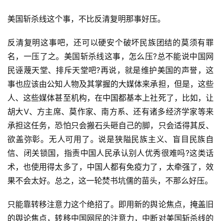
列
表
美国斩杀线这个事，不比反清复明那事好压。
反清复明这事吧，还可以硬安个破坏民族团结的莫须有罪
快
讯
名，一压了之。美国斩杀线这事，怎么压?总不能说中国网
民诬蔑天堂、排斥天堂吧?再说，就是维护美国的声誉，这
更
事也应该由公知人物及其掌握的大媒体来承担，但是，这些
多
人、这些媒体甚至机构，在中国都基本上社死了，比如，让
页
胡大V、方主席、莫作家、南方系、还有诸多经济学家等来
面
承担这任务，恐怕只会搬石头砸自己的脚，只会适得其反、
欲盖弥彰。无人可用了。说是狭隘民族主义、盲目民族自
信、闭关锁国，指责中国人民承认别人优秀很难吗?这类话
术，也使用得太多了，中国人都有免疫力了，太牵强了，效
果不会太好。总之，这一轮焚书坑儒的苗头，不那么好压。
只能靠转移注意力这个绝招了。即用新的舆论焦点，掩盖旧
的舆论焦点，转移中国网民的注意力，中断对美国斩杀线的