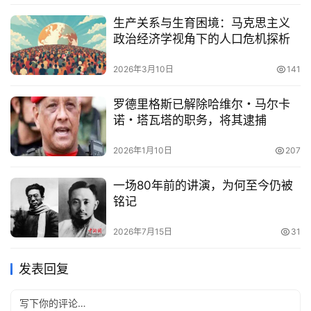
生产关系与生育困境：马克思主义
政治经济学视角下的人口危机探析
2026年3月10日
141
罗德里格斯已解除哈维尔・马尔卡
诺・塔瓦塔的职务，将其逮捕
2026年1月10日
207
一场80年前的讲演，为何至今仍被
铭记
2026年7月15日
31
发表回复