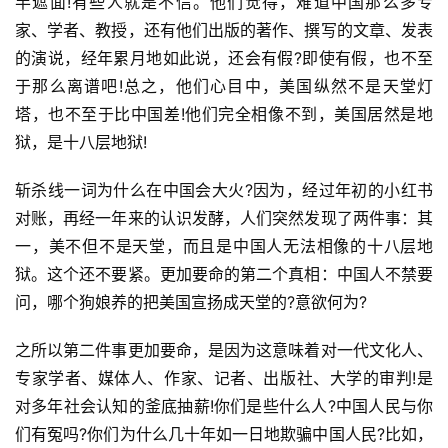
半遮面!有些人就是不信。他们觉得，难道中国那么多专
家、学者、教授，还有他们出版的著作、撰写的文章、发表
的演说，经年累月地如此说，还会有假?即使有假，也不至
于那么离谱吧!总之，他们心目中，美国纵然不是天堂灯
塔，也不至于比中国差!他们完全相像不到，美国居然是地
狱，是十八层地狱!
斩杀线一词为什么在中国会大火?因为，经过年初的小红书
对账，再经一年来的认识发酵，人们突然发现了两件事：其
一，美不但不是天堂，而且是中国人无法相像的十八层地
狱。这个还不要紧。更加要命的第二个真相：中国人不禁要
问，哪个狗娘养的把美国宣扬成天堂的?意欲何为?
之所以第二件事更加要命，是因为这意味着对一代文化人、
专家学者、媒体人、作家、记者、出版社、大学的审判!是
对多年社会认知的釜底抽薪!你们是些什么人?中国人民与你
们有冤吗?你们为什么几十年如一日地欺骗中国人民?比如，