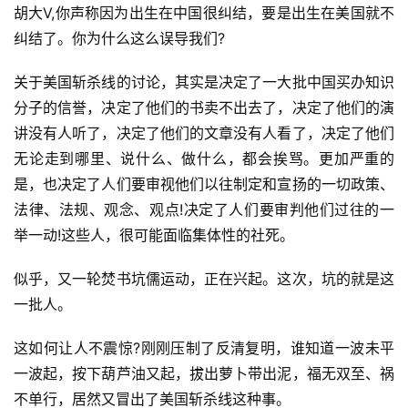
胡大V,你声称因为出生在中国很纠结，要是出生在美国就不
纠结了。你为什么这么误导我们?
关于美国斩杀线的讨论，其实是决定了一大批中国买办知识
分子的信誉，决定了他们的书卖不出去了，决定了他们的演
讲没有人听了，决定了他们的文章没有人看了，决定了他们
无论走到哪里、说什么、做什么，都会挨骂。更加严重的
是，也决定了人们要审视他们以往制定和宣扬的一切政策、
首
页
法律、法规、观念、观点!决定了人们要审判他们过往的一
举一动!这些人，很可能面临集体性的社死。
文
似乎，又一轮焚书坑儒运动，正在兴起。这次，坑的就是这
章
分
一批人。
类
这如何让人不震惊?刚刚压制了反清复明，谁知道一波未平
一波起，按下葫芦油又起，拔出萝卜带出泥，福无双至、祸
专
题
不单行，居然又冒出了美国斩杀线这种事。