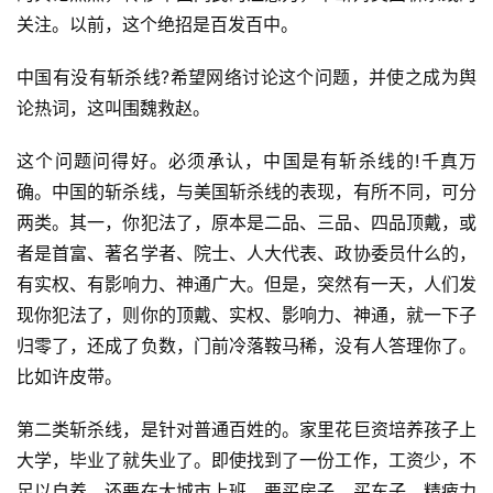
关注。以前，这个绝招是百发百中。
中国有没有斩杀线?希望网络讨论这个问题，并使之成为舆
论热词，这叫围魏救赵。
这个问题问得好。必须承认，中国是有斩杀线的!千真万
确。中国的斩杀线，与美国斩杀线的表现，有所不同，可分
两类。其一，你犯法了，原本是二品、三品、四品顶戴，或
者是首富、著名学者、院士、人大代表、政协委员什么的，
有实权、有影响力、神通广大。但是，突然有一天，人们发
现你犯法了，则你的顶戴、实权、影响力、神通，就一下子
归零了，还成了负数，门前冷落鞍马稀，没有人答理你了。
比如许皮带。
第二类斩杀线，是针对普通百姓的。家里花巨资培养孩子上
大学，毕业了就失业了。即使找到了一份工作，工资少，不
足以自养，还要在大城市上班，要买房子、买车子，精疲力