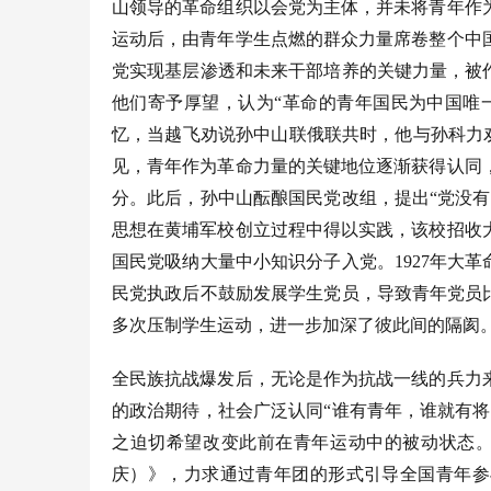
山领导的革命组织以会党为主体，并未将青年作
运动后，由青年学生点燃的群众力量席卷整个中
党实现基层渗透和未来干部培养的关键力量，被
他们寄予厚望，认为“革命的青年国民为中国唯
忆，当越飞劝说孙中山联俄联共时，他与孙科力劝
见，青年作为革命力量的关键地位逐渐获得认同
分。此后，孙中山酝酿国民党改组，提出“党没
思想在黄埔军校创立过程中得以实践，该校招收
国民党吸纳大量中小知识分子入党。1927年大
民党执政后不鼓励发展学生党员，导致青年党员
多次压制学生运动，进一步加深了彼此间的隔阂
全民族抗战爆发后，无论是作为抗战一线的兵力
的政治期待，社会广泛认同
“谁有青年，谁就有
之迫切希望改变此前在青年运动中的被动状态。
庆）》，力求通过青年团的形式引导全国青年参与