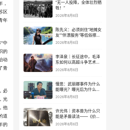
“无一人投降，全体壮烈牺
6年，
牲！”
苏区
2026年8月6日
青年
陈先义：必须刹住“地摊女
友”“伴漂服务”等低俗擦边
乱象的蔓延
“中
2026年8月6日
织的
李泽泉｜长征途中，毛泽
治动
东如何以高超斗争艺术开
展党内思想斗争？
了青
2026年8月6日
慢思：武丽娜事件为什么
能曝光？曝光后为什么能
，必
大规模被报道？
2026年8月6日
，光
，他
许光伟｜资本兽为什么只
的道
能是矛盾读法——《价值
与危机：〈资本论〉体系
2026年8月6日
年的
学探赜》解读之六