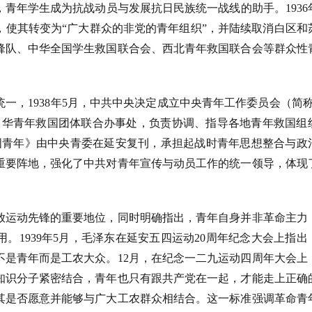
，青年学生成为抗战动员与发展抗日民族统一战线的助手。
193
，使其转变为“广大群众的非党的青年组织”，并陆续取消白区和
锋队、中华全国学生救国联合会、西北青年救国联合会等群众性
统一，
1938年5月，中共中央决定成立中央青年工作委员会（简称
立中华青年救国团体联合办事处，负责协调、指导各地青年救国组
《中国青年》由中央青委在延安复刊，承担起战时青年思想整合与政
重要阵地，强化了中共对青年宣传与动员工作的统一领导，体现
放运动先锋的重要地位，同时明确指出，青年自身并非革命主力
用。
1939年5月，毛泽东在延安五四运动20周年纪念大会上指出
不是青年而是工农大众。12月，在纪念一二九运动四周年大会上
知识分子紧密结合，青年也只有跟共产党在一起，才能走上正确
其是否愿意并能够与广大工农群众相结合。这一标准强调革命青