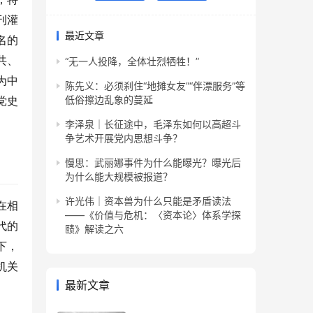
刊灌
最近文章
名的
共、
“无一人投降，全体壮烈牺牲！”
为中
陈先义：必须刹住“地摊女友”“伴漂服务”等
低俗擦边乱象的蔓延
党史
李泽泉｜长征途中，毛泽东如何以高超斗
争艺术开展党内思想斗争？
慢思：武丽娜事件为什么能曝光？曝光后
为什么能大规模被报道？
许光伟｜资本兽为什么只能是矛盾读法
在相
——《价值与危机：〈资本论〉体系学探
代的
赜》解读之六
下，
机关
最新文章