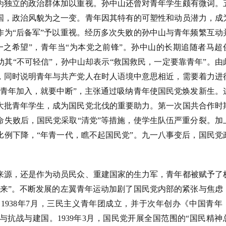
为独立的政治群体加以重视。孙中山还曾对青年学生颇有微词。
国，政治风貌为之一变。青年因其特有的可塑性和动员潜力，成
作为
“后备军”予以重视。经历多次失败的孙中山与青年频繁互动
一之希望”，青年当“为本党之前锋”。孙中山的长期追随者马超
其“不可轻信”，孙中山却表示“救国救民，一定要靠青年”。由
，同时说明青年与共产党人在时人语境中意思相近，需要着力进
有青年加入，就要中断”，主张通过吸纳青年使国民党焕发新生。
大批青年学生，成为国民党北伐的重要助力。第一次国共合作时
革命失败后，国民党采取“清党”等措施，使学生队伍严重分裂。加
比例下降，“年青一代，瞧不起国民党”。九一八事变后，国民党
。
来源，还是作为动员民众、重建国家的生力军，青年都被赋予了
将来”。不断发展的左翼青年运动加剧了国民党内部的紧张与焦虑
1938年7月，三民主义青年团成立，并于次年创办《中国青年
抗战与建国。1939年3月，国民党开展全国范围的“国民精神