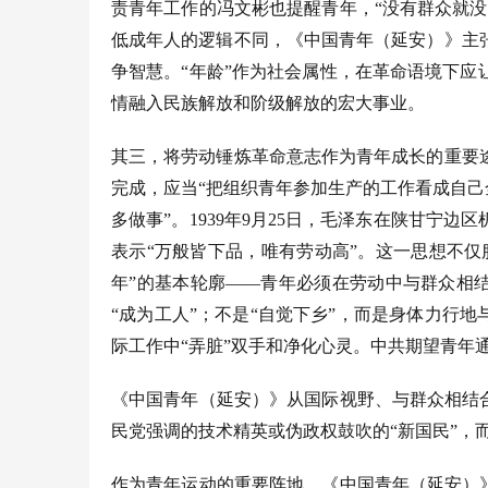
责青年工作的冯文彬也提醒青年，“没有群众就
低成年人的逻辑不同，《中国青年（延安）》主
争智慧。“年龄”作为社会属性，在革命语境下
情融入民族解放和阶级解放的宏大事业。
其三，将劳动锤炼革命意志作为青年成长的重要
完成，应当
“把组织青年参加生产的工作看成自己
多做事”。1939年9月25日，毛泽东在陕甘宁
表示“万般皆下品，唯有劳动高”。这一思想不
年”的基本轮廓——青年必须在劳动中与群众相
“成为工人”；不是“自觉下乡”，而是身体力行
际工作中“弄脏”双手和净化心灵。中共期望青年
《中国青年（延安）》从国际视野、与群众相结
民党强调的技术精英或伪政权鼓吹的“新国民”，
作为青年运动的重要阵地，《中国青年（延安）