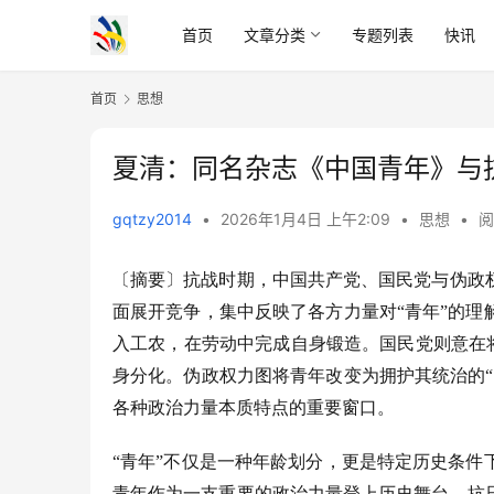
首页
文章分类
专题列表
快讯
首页
思想
夏清：同名杂志《中国青年》与
gqtzy2014
•
2026年1月4日 上午2:09
•
思想
•
阅
〔摘要〕
抗战时期，中国共产党、国民党与伪政
面展开竞争，集中反映了各方力量对
“青年”的
入工农，在劳动中完成自身锻造。国民党则意在将
身分化。伪政权力图将青年改变为拥护其统治的
各种政治力量本质特点的重要窗口。
“青年”不仅是一种年龄划分，更是特定历史条
青年作为一支重要的政治力量登上历史舞台。抗