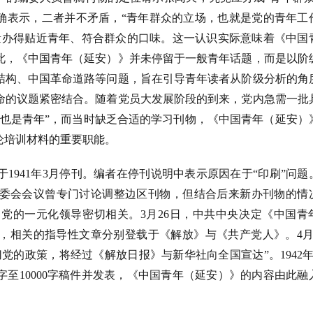
明确表示，二者并不矛盾，“青年群众的立场，也就是党的青年工
量办得贴近青年、符合群众的口味。这一认识实际意味着《中国
此，《中国青年（延安）》并未停留于一般青年话题，而是以阶
结构、中国革命道路等问题，旨在引导青年读者从阶级分析的角
命的议题紧密结合。随着党员大发展阶段的到来，党内急需一批
数也是青年”，而当时缺乏合适的学习刊物，《中国青年（延安）
论培训材料的重要职能。
于
1941年3月停刊。编者在停刊说明中表示原因在于“印刷”问题
委会会议曾专门讨论调整边区刊物，但结合后来新办刊物的情
党的一元化领导密切相关。3月26日，中共中央决定《中国青
，相关的指导性文章分别登载于《解放》与《共产党人》。4月
党的政策，将经过《解放日报》与新华社向全国宣达”。1942年
字至10000字稿件并发表，《中国青年（延安）》的内容由此融