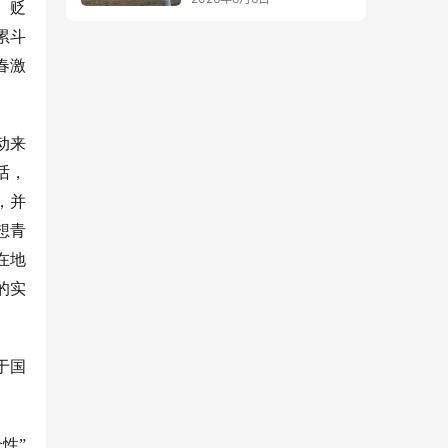
、贬
累斗
春激
动来
话，
，并
想青
在地
的实
于国
性”