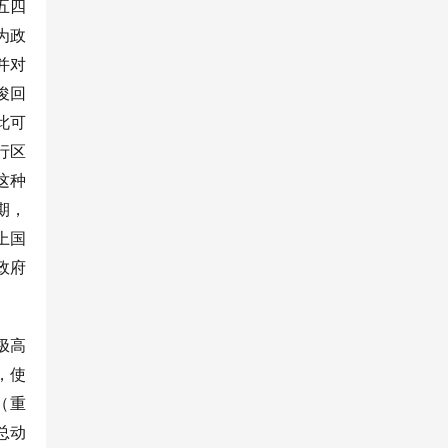
五四
为政
并对
俊回
此可
行区
这种
期，
上国
政府
极高
，使
（重
总动