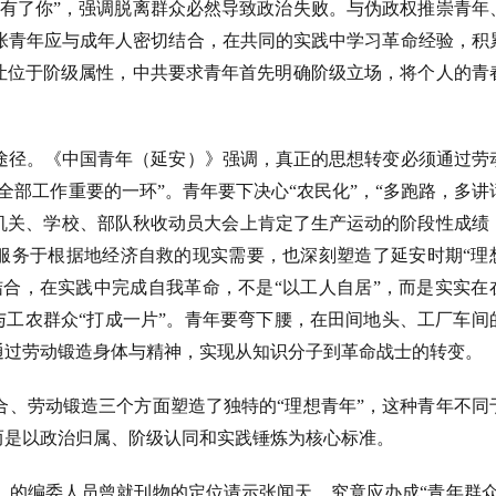
没有了你”，强调脱离群众必然导致政治失败。与伪政权推崇青年
张青年应与成年人密切结合，在共同的实践中学习革命经验，积
应让位于阶级属性，中共要求青年首先明确阶级立场，将个人的青
途径。《中国青年（延安）》强调，真正的思想转变必须通过劳
全部工作重要的一环”。青年要下决心“农民化”，“多跑路，多讲
边区机关、学校、部队秋收动员大会上肯定了生产运动的阶段性成绩
仅服务于根据地经济自救的现实需要，也深刻塑造了延安时期“理
结合，在实践中完成自我革命，不是“以工人自居”，而是实实在
地与工农群众“打成一片”。青年要弯下腰，在田间地头、工厂车间
通过劳动锻造身体与精神，实现从知识分子到革命战士的转变。
合、劳动锻造三个方面塑造了独特的
“理想青年”，这种青年不同
而是以政治归属、阶级认同和实践锤炼为核心标准。
》的编委人员曾就刊物的定位请示张闻天，究竟应办成
“青年群众