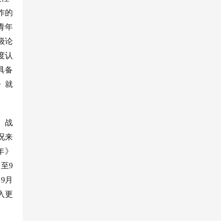
作的
青年
级论
度认
具备
》就
。战
况来
年》
至9
9月
入更