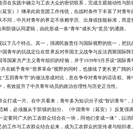
能否在实践中确立与工农大众的密切联系，完成主观能动性与阶
（延安）》继承此前党团工作传统，在战时条件下丰富了对青年
从不同，中共对青年的界定不依赖学历、出身或技能标准，而是
和阶级认同逻辑，由此形成一条“青年”成长为“党员”的通路。
呈现以下几个特点。其一，强调民族责任与国际视野的统一，把抗
中国青年的抗战定位在世界反对帝国主义战争与反法西斯国际阵
等国家共产主义青年组织的经验，并于1939年9月开设“国际青
中共在赋予青年“世界革命”视野的同时，也接续了更长更广阔的
立“五四青年节”的做法形成对比，意在争夺对青年的话语权。将
中，有效提升了中共青年动员的政治合理性与历史正当性。
群众打成一片。在中共看来，青年多为知识分子或
“智识青年”，
范畴，必须服从于阶级的划分。《中国青年（延安）》反复强调
“一定要同广大的工农群众结合在一块，同他们变成一体”，以消
己的工作与工农群众结合起来，成为工农群众的宣传者与组织者