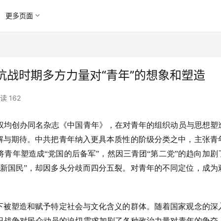
更多页面
抗战时期多方力量对“青年”的想象和塑造
读 162
权均创办同名杂志《中国青年》，在对青年的组织动员与思想塑
理解与期待。中共把青年纳入更具本质性的阶级分类之中，主张青
青年塑造成“党国的后备军”，然因三青团“第二党”的趋向加剧
“新国民”，却因多头分歧而四分五裂。对青年的不同定位，成为
件下被塑造和赋予特定社会与文化含义的群体。随着国家观念的深
日战争对民众动员的迫切需求加剧了各种政治力量对青年的争夺