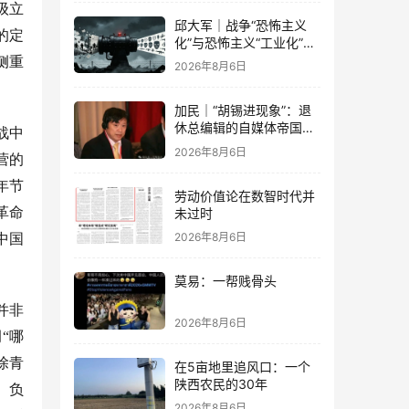
级立
邱大军｜战争“恐怖主义
的定
化”与恐怖主义“工业化”
——2026年混合冲突模式
侧重
2026年8月6日
观察报告
加民｜“胡锡进现象”：退
休总编辑的自媒体帝国与
战中
公私边界之问
2026年8月6日
营的
年节
劳动价值论在数智时代并
革命
未过时
2026年8月6日
中国
莫易：一帮贱骨头
并非
2026年8月6日
“哪
除青
在5亩地里追风口：一个
陕西农民的30年
。负
2026年8月6日