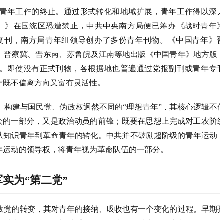
青年工作的终止。通过形式转化和地域扩展，青年工作得以深
延安）》在国统区恐遭禁止，中共中央南方局便已筹办《战时青年
周刊复刊，南方局青年组领导创办了多份青年刊物。《中国青年》
、晋察冀、晋东南、苏鲁皖及江南等地出版《中国青年》地方版
。即使没有正式刊物，各根据地也普遍通过党报副刊或青年专
作既不偏离方向又富有灵活性。
，构建与国民党、伪政权迥然不同的
“理想青年”，其核心逻辑不
群众的一部分，又是政治动员的前锋；既要在思想上完成对工农阶
成从知识青年到革命青年的转化。中共并不鼓励超阶级的青年运动
年运动的领导权，将青年视为革命队伍的一部分。
军实为
“第二党”
政党的转变，其对青年的接纳、吸收也有一个变化的过程。早期