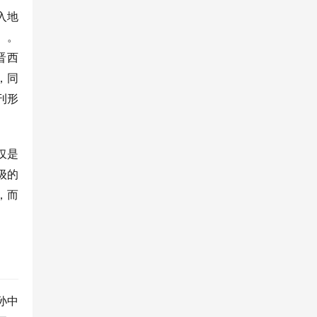
入地
》。
晋西
，同
刊形
仅是
级的
，而
孙中