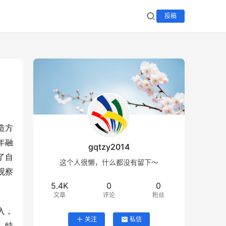
投稿
造方
年融
gqtzy2014
了自
这个人很懒，什么都没有留下～
观察
5.4K
0
0
文章
评论
粉丝
入，
关注
私信
，特