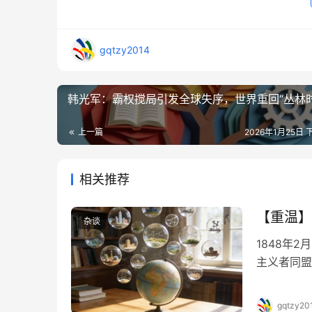
gqtzy2014
韩光军：霸权搅局引发全球失序，世界重回“丛林时
上一篇
2026年1月25日 
相关推荐
【重温】
杂谈
1848年
主义者同盟
述了马克思
堪称历史进
gqtzy20