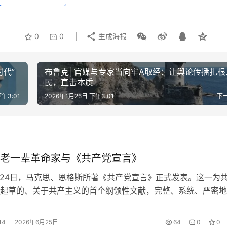
0
0
生成海报
代”
布鲁克| 官媒与专家当向牢A取经：让舆论传播扎根
民，直击本质
下午3:01
2026年1月25日 下午3:01
下
老一辈革命家与《共产党宣言》
2月24日，马克思、恩格斯所著《共产党宣言》正式发表。这一为
起草的、关于共产主义的首个纲领性文献，完整、系统、严密地
主义的主要思想，是共产主义信仰者和广大进步人士的行动指南
步的伟大旗帜。陈望道译著的《共产党宣言》中文全译本在上海
14
2026年6月25日
64
0
0