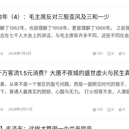
全国传播，为创建中国共产党提供了理论指导，教育和引导了一
识分…
62年（4）：毛主席反对三股歪风及三和一少
解了1962年，也就理解了1958年，更是理解了1966年。 之前
志在七千人大会上的讲话，与毛主席有许多不同，这些不同在会
很快就显现了出来。具体表现为黑暗风、翻案风、单干风及三和
束两周之后的西楼会议上，刘就讲，七千人大会对困难情况透底
14
2026年1月3日
141
0
0
不愿意揭，怕说漆黑一团!还它个本来面目，怕什么?7000人大
千万客流1.5元消费？大唐不夜城的盛世虚火与民生
差，从来不是一个景区的盈亏问题，而是一面照见时代的镜子，
下，普通人最真实的困顿、心酸与无力。 灯火彻夜不息，人潮
不夜城以数千万年客流量，成为国内网红文旅街区最耀眼的符号
喧嚣繁华之下，一组数据却冰冷刺骨：人均消费仅1.5元。 千万
14
2026年2月11日
122
0
0
消费的极端反差，戳破了文旅繁荣的表层泡沫，照见的不是商业困