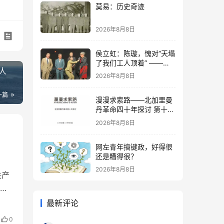
莫易：历史奇迹
2026年8月8日
侯立虹：陈璇，愧对“天塌
了我们工人顶着” ——也
人
谈陈璇“撅屁股事件”
2026年8月8日
一篇
漫漫求索路——北加里曼
丹革命四十年探讨 第十三
章 西部国内掀起武装斗争
2026年8月8日
的高潮（中）
网左青年搞键政，好得很
还是糟得很？
2026年8月8日
共产
阐
，
最新评论
秘
0