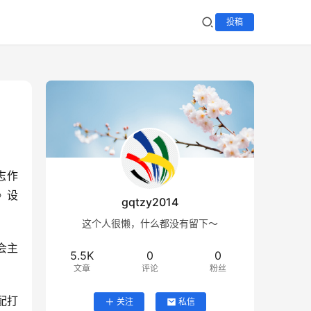
投稿
志作
》设
gqtzy2014
这个人很懒，什么都没有留下～
会主
5.5K
0
0
文章
评论
粉丝
配打
关注
私信