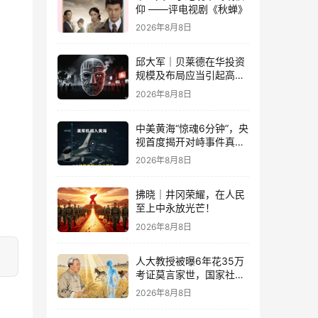
仰 ——评电视剧《秋蝉》
2026年8月8日
邱大军｜贝莱德在华投资
规模及布局应当引起高度
关注
2026年8月8日
中美黄海“惊魂6分钟”，央
视首度揭开对峙事件真
相，信号极不一般！
2026年8月8日
拂晓｜井冈荣耀，在人民
至上中永放光芒！
2026年8月8日
人大教授被曝6年花35万
考证莫言家世，国家社科
基金重点项目、结项等级
2026年8月8日
优