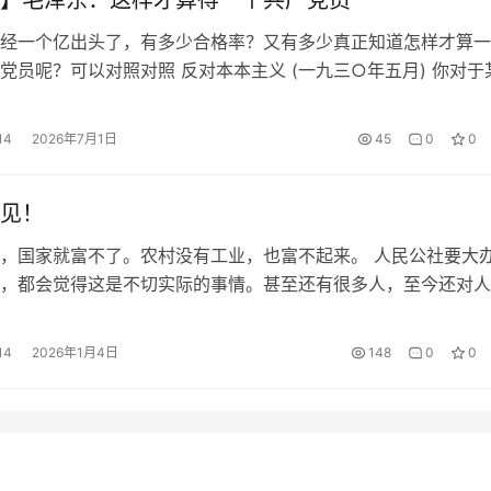
】毛泽东：这样才算得一个共产党员
经一个亿出头了，有多少合格率？又有多少真正知道怎样才算一
党员呢？可以对照对照 反对本本主义 (一九三○年五月) 你对于
查，就停止你对于某个问题的发言权。这不太野蛮了吗?一点也
个问题的现实情况和历史情况既然没有调查，不知底里，对于那
14
2026年7月1日
45
0
0
便一定是瞎说一顿。瞎说一顿之不能解决问题是大家明了的，那
的…
见！
，国家就富不了。农村没有工业，也富不起来。 人民公社要大
，都会觉得这是不切实际的事情。甚至还有很多人，至今还对人
企业存在各种各样的误解，但凡讲点人民公社的历史功绩，哪怕
撑，也会被牛鬼蛇神攻击，被称为左棍或毛左。 这是中国的悲
14
2026年1月4日
148
0
0
悲哀。我们的历史教育出了问题，教科书出了问题，部分老师认
 不教…