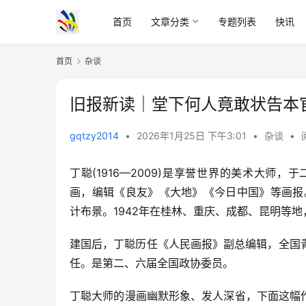
首页
文章分类
专题列表
快讯
首页
杂谈
旧报新读｜堂下何人竟敢状告本官
gqtzy2014
•
2026年1月25日 下午3:01
•
杂谈
•
丁聪(1916—2009)是享誉世界的美术大
画，编辑《良友》《大地》《今日中国》等画报
计布景。1942年在桂林、重庆、成都、昆明等
建国后，丁聪历任《人民画报》副总编辑，全国
任。是第二、六届全国政协委员。
丁聪大师的漫画幽默形象、发人深省，下面这幅作