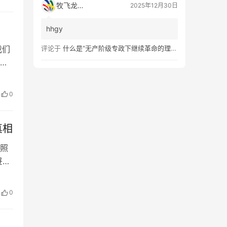
大
牧飞龙ae
2025年12月30日
hhgy
我们
评论于
什么是“无产阶级专政下继续革命的理论”？
议
一
不
0
会上
真相
照
昼夜
。
人流
0
境，