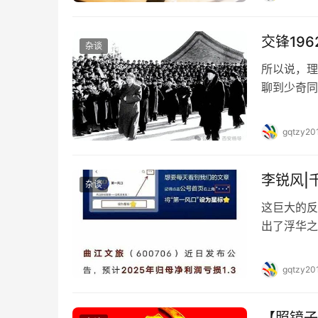
密刊印并向
批先进的知
交锋19
杂谈
所以说，理
聊到少奇同
结束之后，
少。大会结
gqtzy20
够，有问题
婉…
李锐风|
杂谈
这巨大的反
出了浮华之
不绝，大唐
然而在这片
gqtzy20
与1.5元
而是经济…