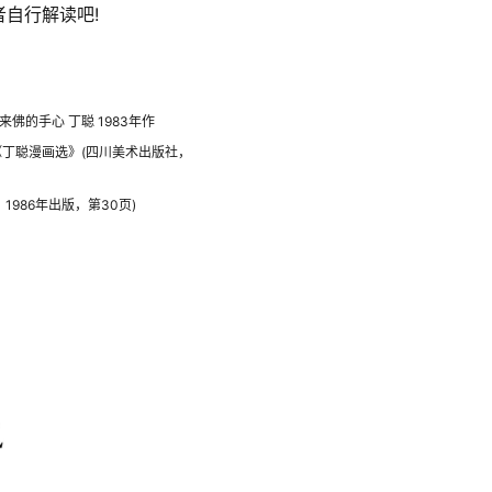
自行解读吧!
来佛的手心 丁聪 1983年作
《丁聪漫画选》(四川美术出版社，
1986年出版，第30页)