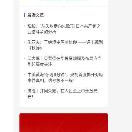
最近文章
理论：“从失败走向失败”对日本共产党之
武装斗争的分析
朱亚夫：于绝境中鸣响信仰 ——评电视剧
《秋蝉》
邱大军｜贝莱德在华投资规模及布局应当
引起高度关注
中美黄海“惊魂6分钟”，央视首度揭开对峙
事件真相，信号极不一般！
拂晓｜井冈荣耀，在人民至上中永放光
芒！