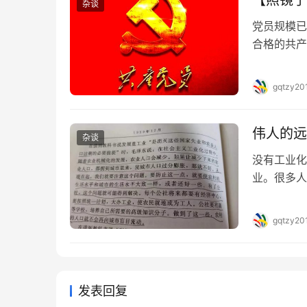
【照镜子
杂谈
党员规模已
合格的共产
问题没有调
蛮。你对那
gqtzy20
问题的发言
末，停止你
伟人的远
杂谈
没有工业化
业。很多人
公社和社队
真实数据支
gqtzy20
也是历史的
出了问题。
发表回复