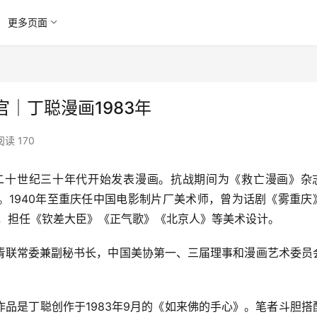
更多页面
｜丁聪漫画1983年
阅读 170
师，于二十世纪三十年代开始发表漫画。抗战期间为《救亡漫画》杂
。1940年至重庆任中国电影制片厂美术师，曾为话剧《雾重庆
地，担任《钦差大臣》《正气歌》《北京人》等美术设计。
青联常委兼副秘书长，中国美协第一、三届理事和漫画艺术委员
品是丁聪创作于1983年9月的《如来佛的手心》。笔者斗胆搭