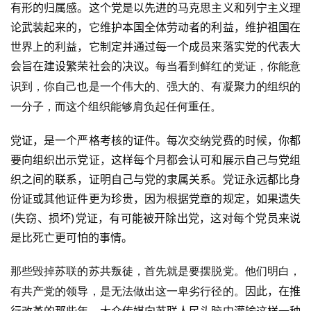
有形的归属感。这个党是以先进的马克思主义和列宁主义理
论武装起来的，它维护本国全体劳动者的利益，维护祖国在
世界上的利益，它制定并通过每一个成员来落实党的代表大
会旨在建设繁荣社会的决议。
每当看到鲜红的党证，你能意
识到，你自己也是一个伟大的、强大的、有凝聚力的组织的
一分子，而这个组织能够肩负起任何重任。
党证，是一个严格考核的证件。每次交纳党费的时候，你都
要向组织出示党证，这样每个月都会认可和展示自己与党组
织之间的联系，证明自己与党的隶属关系。党证永远都比身
份证或其他证件更为珍贵，因为根据党章的规定，如果遗失
(失窃、损坏)党证，有可能被开除出党，这对每个党员来说
是比死亡更可怕的事情。
那些毁掉苏联的苏共叛徒，首先就是要摆脱党。他们明白，
因此，在推
有共产党的领导，是无法做出这一卑劣行径的。