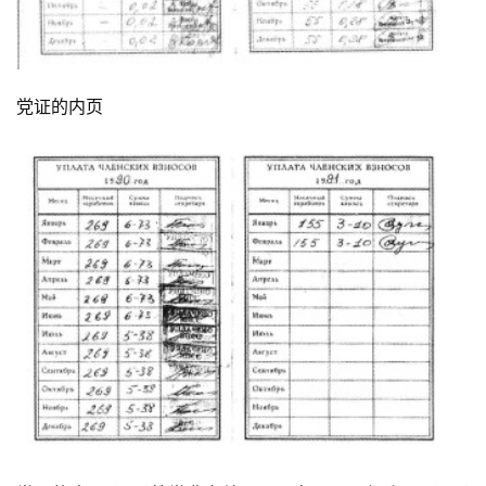
党证的内页
首
页
文
章
分
类
专