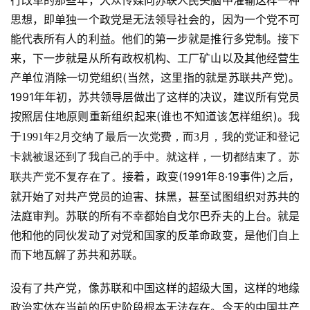
行改革的那些年，大众传媒向苏联人民头脑中灌输这样一种
思想，即单独一个政党是无法领导社会的，因为一个党不可
能代表所有人的利益。他们的第一步就是推行多党制。接下
来，下一步就是从所有政权机构、工厂矿山以及其他经营生
产单位消除一切党组织(当然，这里指的就是苏联共产党)。
1991年年初，苏共领导层做出了这样的决议，建议所有党员
按照居住地原则重新组织起来(谁也不知道该怎样组织)。
我
于1991年2月交纳了最后一次党费，而3月，我的党证和登记
卡就被退还到了我自己的手中。就这样，一切都结束了。苏
接着，政变(1991年8·19事件)之后，
联共产党不复存在了。
就开始了对共产党员的迫害、抹黑，甚至试图组织对苏共的
法庭审判。苏联的所有不幸都始自戈尔巴乔夫的上台。就是
他和他的同伙发动了对党和国家的反革命政变，是他们自上
而下地瓦解了苏共和苏联。
没有了共产党，像苏联和中国这样的超级大国，这样的地缘
政治实体在当前的历史阶段根本无法存在。今天的中国共产