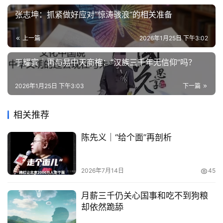
张志坤：抓紧做好应对“惊涛骇浪”的相关准备
上一篇
2026年1月25日 下午3:02
于耀宾｜再与易中天商榷：“汉族三千年无信仰”吗？
2026年1月25日 下午3:03
下一篇
相关推荐
陈先义｜“给个面”再剖析
2026年7月14日
45
月薪三千仍关心国事和吃不到狗粮
却依然跪舔