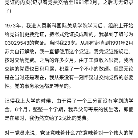
题
党证的内页(记录着党费交纳至1991年2月，之后再无记录
列
了)
表
1973年，我进入莫斯科国际关系学院学习后，组织上开始
快
给党员们更换党证，把老式党证换成新的。我拿到了编号为
讯
03029543的党证。当时我23岁。从那时起直到1991年2月
苏共自行解散，我一直都使用这个党证。我凭党证按规定、
更
按时交纳党费。之后的许多岁月，由于工资收入很高，我所
多
交纳的党费也日积月累，积累了一个不小的数额。但是无论
页
是在当时还是现在，我从来没有一刻怀疑过交纳党费的必要
面
性。党的事务永远都是神圣的。
记得我上大学的时候，由于得了一个三分而没有拿到助学
金。6个月，整整一个学期，我靠父母寄来的钱生活，即便
是在那时，我仍然交纳了2戈比的党费。
对于党员来说，党证意味着什么?它意味着对一个伟大的党