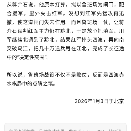
从蒋介石说，他原本打算，拟以鲁班场为闸门，配
合援军，里外夹击红军。没想到红军先猛攻再迅
撤，使这道闸门失去作用。而且鲁班场一仗，让蒋
介石误判红军主力仍在黔北，于是放心把滇军、川
军继续北调到了黔北，结果红军掉头四渡，再向南
突破乌江，把几十万追兵甩在江北，完成了长征途
中的“决定性突围”。
所以说，鲁班场战役不仅不是败仗，反而是四渡赤
水棋局中的点睛之笔。
2026年1月3日于北京