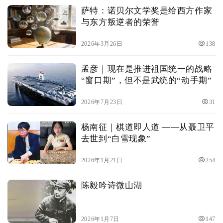
萨特：诺贝尔文学奖是给西方作家
与东方叛逆者的荣誉
2026年3月26日
138
孟彦｜现在是推进祖国统一的战略
“窗口期”，但不是武统的“动手期”
2026年7月23日
31
杨南征｜棋道即人道 ——从聂卫平
去世到“白雪现象”
2026年1月21日
254
陈毅吟诗微山湖
2026年1月7日
147