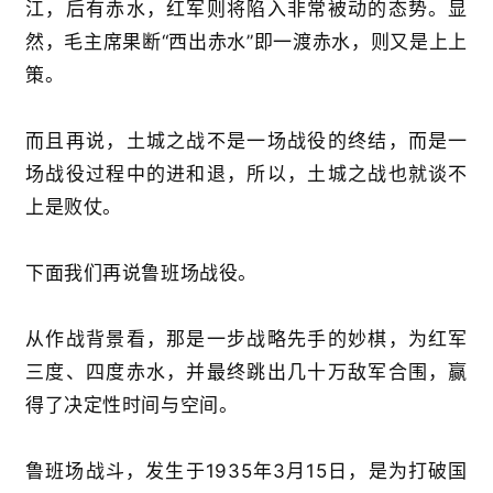
江，后有赤水，红军则将陷入非常被动的态势。显
然，毛主席果断“西出赤水”即一渡赤水，则又是上上
策。
首
页
而且再说，土城之战不是一场战役的终结，而是一
场战役过程中的进和退，所以，土城之战也就谈不
文
上是败仗。
章
分
类
下面我们再说鲁班场战役。
专
从作战背景看，那是一步战略先手的妙棋，为红军
题
三度、四度赤水，并最终跳出几十万敌军合围，赢
列
表
得了决定性时间与空间。
快
鲁班场战斗，发生于1935年3月15日，是为打破国
讯