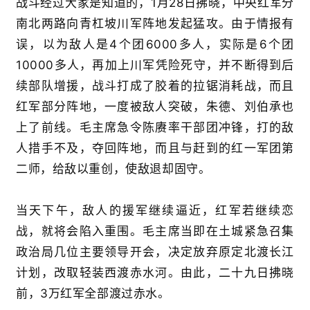
战斗经过大家是知道的，1月28日拂晓，中央红军分
南北两路向青杠坡川军阵地发起猛攻。由于情报有
误，以为敌人是4个团6000多人，实际是6个团
10000多人，再加上川军凭险死守，并不断得到后
续部队增援，战斗打成了胶着的拉锯消耗战，而且
红军部分阵地，一度被敌人突破，朱德、刘伯承也
上了前线。毛主席急令陈赓率干部团冲锋，打的敌
人措手不及，夺回阵地，而且与赶到的红一军团第
二师，给敌以重创，使敌退却固守。
当天下午，敌人的援军继续逼近，红军若继续恋
战，就将会陷入重围。毛主席当即在土城紧急召集
政治局几位主要领导开会，决定放弃原定北渡长江
计划，改取轻装西渡赤水河。由此，二十九日拂晓
前，3万红军全部渡过赤水。