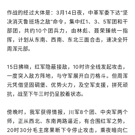
作战的经过大体是：3月14日夜，中革军委下达“坚
决消灭鲁班场之敌”命令，集中红1、3、5军团和干
部团，共约10个团兵力，由林彪、聂荣臻统一指
挥，计划从东南、西南、东北三面合击，速决全歼
周浑元部。
15日拂晓，红军隐蔽接敌，10时许全线发起攻击，
一度突入敌方阵地，与守军展开白刃格斗。但周浑
元凭借坚固碉堡、优势火力，及空军支援，拼死顽
抗，战至下午三时仍呈胶着状态。
傍晚时，我军获得情报，川军8个团、中央军两个
师，正从西北、东南两路逼近，有合围红军之势，
20时30分毛主席果断下令停止攻击，乘夜暗向仁