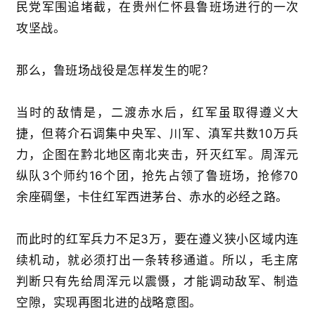
民党军围追堵截，在贵州仁怀县鲁班场进行的一次
攻坚战。
更
多
页
那么，鲁班场战役是怎样发生的呢？
面
当时的敌情是，二渡赤水后，红军虽取得遵义大
捷，但蒋介石调集中央军、川军、滇军共数10万兵
力，企图在黔北地区南北夹击，歼灭红军。周浑元
纵队3个师约16个团，抢先占领了鲁班场，抢修70
余座碉堡，卡住红军西进茅台、赤水的必经之路。
而此时的红军兵力不足3万，要在遵义狭小区域内连
续机动，就必须打出一条转移通道。所以，毛主席
判断只有先给周浑元以震慑，才能调动敌军、制造
空隙，实现再图北进的战略意图。