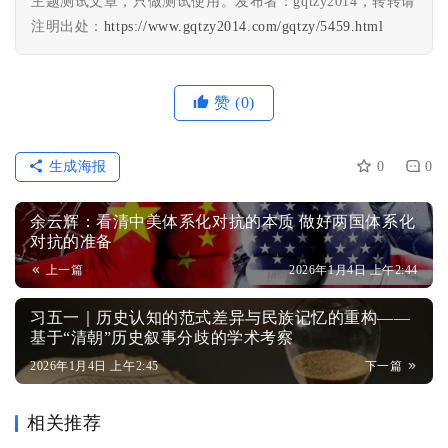
主题测试文章，只做测试使用。发布者：gqtzy2014，转转请
注明出处：
https://www.gqtzy2014.com/gqtzy/5459.html
赞
(0)
生成海报
0
0
余云辉：看清中美体系化对抗的本质 做好两国体系化
对抗的准备
上一篇
2026年1月4日 上午2:44
习五一｜历史认知的范式差异与民族记忆的重构——
基于“清朝”历史叙事分歧的学术考察
2026年1月4日 上午2:45
下一篇
相关推荐