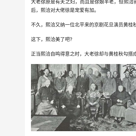
大老徐原是有夫之妇，而且是徐娘半老，但熙洽
后，熙洽对大佬徐是宠爱有加。
不久，熙洽又纳一位北平来的京剧花旦演员黄桂
这下，熙洽美了吧?
正当熙洽自鸣得意之时，大老徐却与黄桂秋勾搭