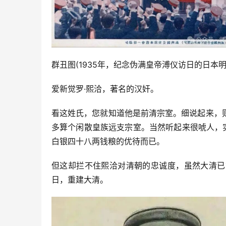
群丑图(1935年，纪念伪满皇帝溥仪访日的日本明
爱新觉罗·熙洽，著名的汉奸。
看这姓氏，您就知道他是前清宗室。细说起来，
多算个闲散皇族远支宗室。当然听起来很唬人，
白银四十八两钱粮的优待而已。
但这却拦不住熙洽对清朝的忠诚度，虽然大清已
日，重建大清。