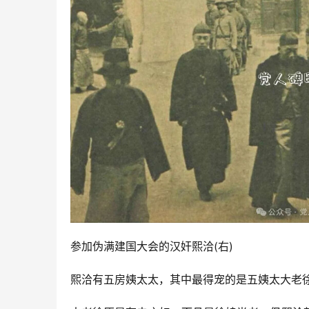
参加伪满建国大会的汉奸熙洽(右)
熙洽有五房姨太太，其中最得宠的是五姨太大老