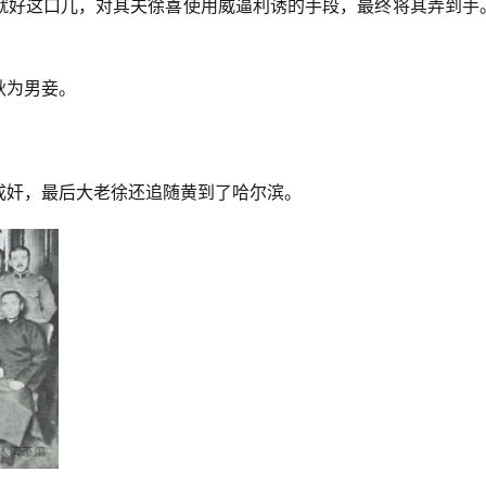
就好这口儿，对其夫徐喜使用威逼利诱的手段，最终将其弄到手
秋为男妾。
成奸，最后大老徐还追随黄到了哈尔滨。