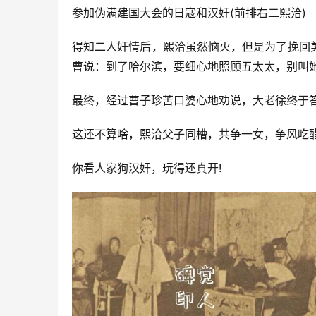
参加伪满建国大会的日寇和汉奸(前排右二熙洽)
得知二人奸情后，熙洽虽然恼火，但是为了挽回
曹说：到了哈尔滨，要细心地照顾五太太，别叫
最终，经过曹子珍苦口婆心地劝说，大老徐终于
这还不算啥，熙洽父子同槽，共争一女，争风吃
你看人家狗汉奸，玩得还真开!