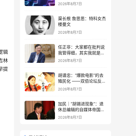
2026年8月7日
渠长根 詹思思：特科女杰
楼曼文
2026年8月7日
任正非：大家都在批判说
逻辑
我管得细，其实我就是去
抓了一些点激活原有政策
吉林
2026年8月7日
这潭水
早提
胡谱忠：“爆款电影”的去
殖民化 ——双佰论坛反思
想殖民系列报告之五
2026年8月7日
加民｜“胡锡进现象”：退
休总编辑的自媒体帝国与
公私边界之问
2026年8月7日