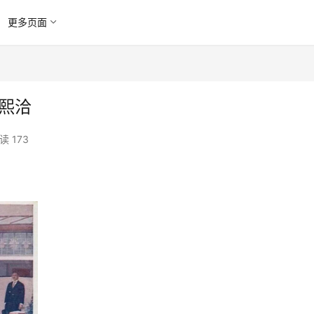
更多页面
熙洽
读 173