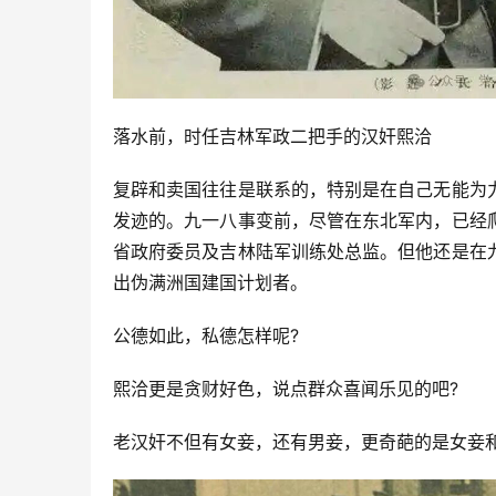
落水前，时任吉林军政二把手的汉奸熙洽
复辟和卖国往往是联系的，特别是在自己无能为
发迹的。九一八事变前，尽管在东北军内，已经
省政府委员及吉林陆军训练处总监。但他还是在
出伪满洲国建国计划者。
公德如此，私德怎样呢?
熙洽更是贪财好色，说点群众喜闻乐见的吧?
老汉奸不但有女妾，还有男妾，更奇葩的是女妾