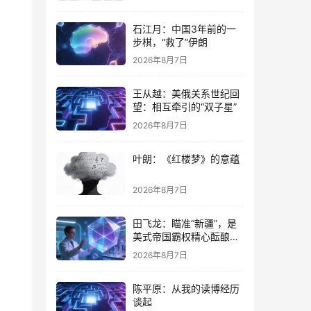
石江月：中国3年前的一
步棋，“救了”伊朗
2026年8月7日
王从越：美俄关系世纪回
望：相互牵引的“双子星”
2026年8月7日
叶朗：《红楼梦》的意蕴
2026年8月7日
田飞龙：瞄准“新疆”，是
美式帝国霸权精心酝酿的
专项行动
2026年8月7日
陈平原：从我的读博经历
谈起