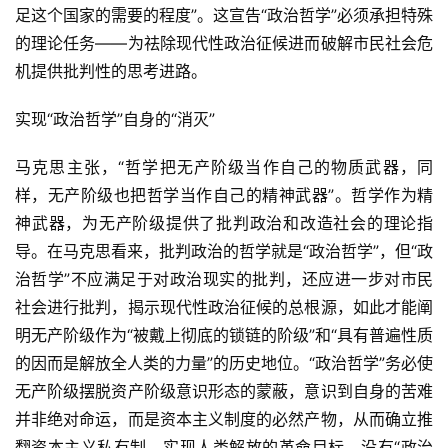
足这个国家的需要的程度”。这宣告“政治哲学”必须承担特殊
的理论任务——为祛除现代性政治征候进而破解市民社会危
机提供批判性的思考进路。
实现“政治哲学”自身的“消灭”
首
页
马克思主张，“哲学把无产阶级当作自己的物质武器，同
样，无产阶级也把哲学当作自己的精神武器”。哲学作为精
文
神武器，为无产阶级提供了批判政治和改造社会的理论指
章
导。在马克思看来，批判政治的哲学就是“政治哲学”，但“政
分
治哲学”不应满足于对政治现实的批判，还应进一步对市民
类
社会进行批判，揭示现代性政治征候的总根源，如此才能阐
明无产阶级作为“被戴上彻底的锁链的阶级”和“具有普遍性质
专
的因而是解放全人类的力量”的历史地位。“政治哲学”务必使
题
列
无产阶级摆脱资产阶级意识形态的蒙蔽，意识到自身的苦难
表
并非绝对命运，而是资本主义制度的必然产物，从而确立推
翻资本主义私有制、实现人类解放的革命目标。没有“政治