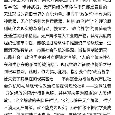
快
哲学”这一精神武器，无产阶级的革命斗争只能是盲目的，
讯
无法形成改造旧世界的自觉力量。相应于“政治哲学”作为精
神武器，无产阶级则为物质武器，其将“政治哲学”的理论原
更
则转化为现实的革命行动。换言之，“政治哲学”的价值最终
多
要通过实践来检验。无产阶级是大工业的产物，具有高度的
页
组织性和革命性，能够通过阶级斗争推翻资产阶级统治，进
面
而消灭私有制这一市民社会危机的根源。当私有制被消灭，
市民社会与政治国家的对立便随之消解，“人的个体感性存
在和类存在的矛盾将被消除”，现代性政治征候也将随之得
到根本祛除。此时，作为揭示危机、指引变革的“政治哲学”
便失去了其存在的现实基础——不再需要为破解现代市民社
会危机和祛除现代性政治征候提供理论批判——这意味着
“政治解放的限度”得到克服，并将迎来更为彻底的“人类解
放”。“这个解放的头脑是哲学，它的心脏是无产阶级。哲学
不消灭无产阶级，就不能成为现实；无产阶级不把哲学变成
现实，就不可能消灭自身。”然而，这种“消灭”不是“政治哲