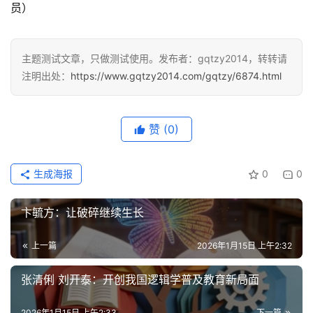
员）
主题测试文章，只做测试使用。发布者：gqtzy2014，转转请
注明出处：
https://www.gqtzy2014.com/gqtzy/6874.html
赞
(0)
生成海报
0
0
卞毓方：让破碎继续生长
上一篇
2026年1月15日 上午2:32
张清俐 刘开泰：开创我国逻辑学普及教育新局面
2026年1月15日 上午2:33
下一篇