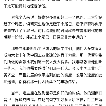
不太可能特别地惊世骇俗。
文
章
　　对我个人来说，好像好多事都赶上一个尾巴。上大学是
分
类
赶了个尾巴，读研究生也像是赶了个尾巴，后来评职称似乎
也是在赶了个尾巴。时代给我们的时间就是在青年时代的最
专
后那个阶段，能赶上个尾巴，已经是非常幸运的了。
题
列
　　那些当年聆听毛主席讲话的留学生们，他们大多数肯定
表
成为六七十年代中国工业化建设的骨干力量。那一代留学生
们所做的贡献比我们这一代人要大得多。我非常敬重他们那
快
一代人，我们也需要感激他们那一代人。今天中国工业化门
讯
类齐全，而且发展的水平达到如此的高度，发展的速度如此
地迅速，都有着那一代人所建立的丰功伟绩。
更
多
　　当年，毛主席在说到世界是你们的的时候，他的湖南口
页
音把世界说成四盖。在场的留学生好多人听不懂，毛主席解
面