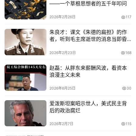
——一个草根思想者的五千年叩问
2026年2月26日
117
朱良才：课文《朱德的扁担》的作
者，听到毛主席逝世的消息当即昏
了过去
2026年2月23日
168
赵磊：从胖东来薪酬风波，看资本
浪漫主义未来
2026年6月25日
30
爱泼斯坦案昭示世人，美式民主背
后的政治腐烂
2026年2月7日
115