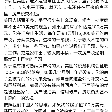
所以在美国，老人是很难住在原来的房子里，只要不
在
工作，收入水平下降，就无法支撑还住在原来的房子
里，房产税交不起。
美国人储蓄不多，手里很少有什么现金，相当一批家庭
拿不出
400美元的现金，如果租的房子评估是
100万美
元，你在旧金山生活，每年要交
1万到
15,000美元的房
产税，分两次交纳。这样的一笔钱，对于收入不错的中
产，多少也有一些压力。如果这个过程出了问题，失去
了工作，或是家中出了较大的事情，一次房产税逾期，
那就要出巨大的问题。
对于没有按时缴纳房产税的人，美国的税务机构会征收
10%~18%的滞纳金，如果几个月到一年还没交，你的房
子会被专门的公司来处理，你需要向这些公司补交本金
和巨额利息。如果还没有钱来赎回房产，下面等待的就
是被赶出家门，房产被拍卖，信用破产。流浪街头基本
上是唯一的选择。
按照我们中国人的思维，如果我的房子值
100万美元，
经历了这样的一次困难，房产被拍卖了，
50万美元我总