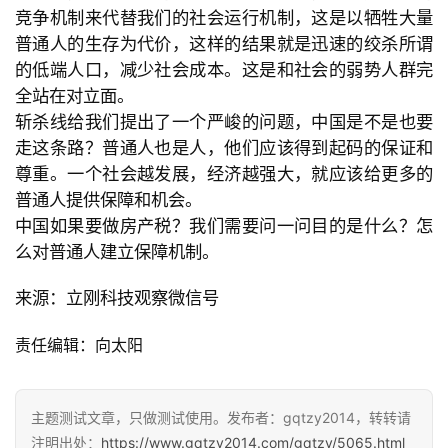
类
竞争机制来代替我们的社会运行机制，这是以牺牲大量
普通人的生存为代价，这样的结果就是迅速的绞杀所谓
专
的低端人口，减少社会成本。这是和社会的弱势人群完
题
全站在对立面。
列
斩杀线给我们提出了一个严峻的问题，中国是不是也要
表
走这条路？普通人也是人，他们应该得到起码的保证和
尊重。一个社会越发展，经济越强大，就应该给更多的
快
普通人提供保障和机会。
讯
中国如果要做房产税？我们需要问一问目的是什么？怎
么对普通人建立保障机制。
更
多
来源：立刚科技观察微信号
页
面
责任编辑：向太阳
主题测试文章，只做测试使用。发布者：gqtzy2014，转转请
注明出处：
https://www.gqtzy2014.com/gqtzy/5065.html