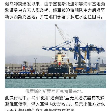
俄乌冲突爆发以来，由于塞瓦斯托波尔等海军基地频
繁遭受乌方无人艇袭扰，俄军被迫将舰队主力后撤至
新罗西斯克基地，并在港口部署了多道水面拦阻网。
俄罗斯的新罗西斯克海军基地。
此次行动中，乌军使用“潜海婴”型无人潜航器有效躲
避俄军侦测，潜入军港内发动攻击，显示出俄方对水
下无人装备的侦察打击仍然存在漏洞。