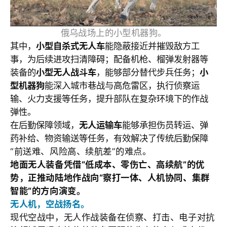
俄乌战场上的小型机器狗。
其中，
小型自杀式无人车
能隐蔽接近并摧毁敌方工
事，为后续进攻扫清障碍；配备机枪、榴弹发射器等
装备的
小型无人战斗车
，能够部分替代步兵任务；
小
型机器狗
能深入城市巷战与高危雷区，执行侦察运
输、火力支援等任务，提升部队在复杂环境下的作战
弹性。
在后勤保障领域，
无人运输车
能够承担伤员转运、弹
药补给、物资输送等任务，有效解决了传统后勤保障
“前送难、风险高、续航差”的难点。
地面无人装备凭借“低成本、零伤亡、高续航”的优
势，正推动陆地作战向“察打一体、人机协同、集群
智能”的方向演变。
无人机，空战扬名。
现代空战中，无人作战装备在侦察、打击、电子对抗