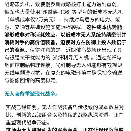
文
战略轰炸机，致使俄罗斯
战略核打击能力遭到重创。
章
俄军也大量使用“沙赫德
-136”等型号的低成本无人机
分
（单机成本仅
2万美元），持续对乌后方的电力、能
类
源、交通等基础设施实施远程袭扰。
这种成本优势能
够形成非对称消耗效应，以低成本无人系统持续牵制并
专
消耗对手的高价值装备，迫使对方在防御上投入数倍于
题
己的资源。
值得注意的是，近期俄乌战场还出现了具
列
有很强抗干扰能力的“光纤制导无人机”。通过光纤与
表
地面控制站物理连接，光纤制导无人机能够有效规避
无线电频谱对抗，在复杂的电磁环境中确保指令输送
快
与图像回传的高度稳定。
讯
无人装备重塑现代战争。
更
多
实战已经证明，无人作战装备凭借极致的成本效益对
页
比、创新的战法组合以及持续的战略纵深渗透，正在
面
重塑现代战争形态。
这场由无人装备引发的军事革命，正在让现代战争变